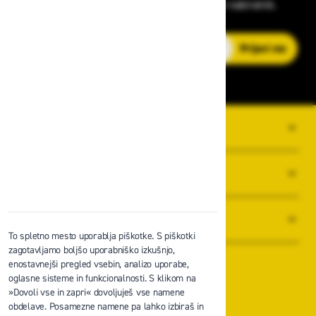
strokovnih nasvetih – neposredno v vaš e-nabiralnik.
E-poštni naslov
Prijavi me
O PODJETJU
SPLOŠNI POGOJI POSLOVANJA
NOVICE
To spletno mesto uporablja piškotke. S piškotki
zagotavljamo boljšo uporabniško izkušnjo,
enostavnejši pregled vsebin, analizo uporabe,
oglasne sisteme in funkcionalnosti. S klikom na
»Dovoli vse in zapri« dovoljuješ vse namene
obdelave. Posamezne namene pa lahko izbiraš in
Zavas d.o.o.