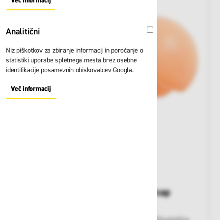
Več informacij
About "Oglaševalski" Cookie Group
Analitični
Analitični
Niz piškotkov za zbiranje informacij in poročanje o
statistiki uporabe spletnega mesta brez osebne
identifikacije posameznih obiskovalcev Googla.
Več informacij
About "Analitični" Cookie Group
Rezervni čepki Howard Leight percap