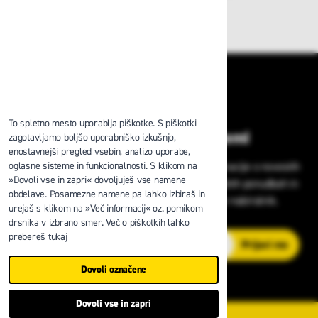
izdelkov iz zaloge
To spletno mesto uporablja piškotke. S piškotki
Bodite vedno na tekočem!
zagotavljamo boljšo uporabniško izkušnjo,
enostavnejši pregled vsebin, analizo uporabe,
oglasne sisteme in funkcionalnosti. S klikom na
Prijavite se na Zavas novice in prejmite informacije o novostih
»Dovoli vse in zapri« dovoljuješ vse namene
v zaščitni opremi, varnostnih standardih, ugodnih ponudbah in
obdelave. Posamezne namene pa lahko izbiraš in
strokovnih nasvetih – neposredno v vaš e-nabiralnik.
urejaš s klikom na »Več informacij« oz. pomikom
drsnika v izbrano smer. Več o piškotkih lahko
E-poštni naslov
prebereš tukaj
Prijavi me
Dovoli označene
Dovoli vse in zapri