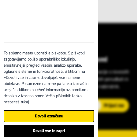
izdelkov iz zaloge
To spletno mesto uporablja piškotke. S piškotki
Bodite vedno na tekočem!
zagotavljamo boljšo uporabniško izkušnjo,
enostavnejši pregled vsebin, analizo uporabe,
oglasne sisteme in funkcionalnosti. S klikom na
Prijavite se na Zavas novice in prejmite informacije o novostih
»Dovoli vse in zapri« dovoljuješ vse namene
v zaščitni opremi, varnostnih standardih, ugodnih ponudbah in
obdelave. Posamezne namene pa lahko izbiraš in
strokovnih nasvetih – neposredno v vaš e-nabiralnik.
urejaš s klikom na »Več informacij« oz. pomikom
drsnika v izbrano smer. Več o piškotkih lahko
E-poštni naslov
prebereš tukaj
Prijavi me
Dovoli označene
Dovoli vse in zapri