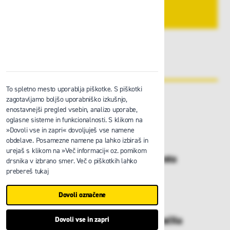
Pošljite povpraševanje
To spletno mesto uporablja piškotke. S piškotki
zagotavljamo boljšo uporabniško izkušnjo,
Zakaj kupovati pri nas?
enostavnejši pregled vsebin, analizo uporabe,
oglasne sisteme in funkcionalnosti. S klikom na
»Dovoli vse in zapri« dovoljuješ vse namene
obdelave. Posamezne namene pa lahko izbiraš in
urejaš s klikom na »Več informacij« oz. pomikom
Dostava in prevzemna mesta
drsnika v izbrano smer. Več o piškotkih lahko
prebereš tukaj
Izberite način dostave ali
najbližje prevzemno mesto
Dovoli označene
Enostavna zamenjava in vračila
Dovoli vse in zapri