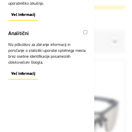
uporabniško izkušnjo.
Več informacij
About "Oglaševalski" Cookie Group
Razvrsti po
Položaj
Analitični
Analitični
KUPUJTE PO
Niz piškotkov za zbiranje informacij in
poročanje o statistiki uporabe spletnega mesta
brez osebne identifikacije posameznih
obiskovalcev Googla.
Več informacij
About "Analitični" Cookie Group