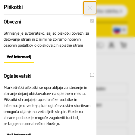
Preskoči na vsebino
Piškotki
Išči
Obvezni
Obvezni
Lokacije trgovin
080 22 75
Strinjanje je avtomatsko, saj so piškotki obvezni za
delovanje strani in z njimi ne zbiramo nobenih
osebnih podatkov o obiskovalcih spletne strani
Cene brez DDV
Več informacij
About "Obvezni" Cookie Group
KASK
Oglaševalski
Oglaševalski
Marketinški piškotki se uporabljajo za sledenje in
Delovna oblačila
Delovna obutev
zbiranje dejanj obiskovalcev na spletnem mestu.
Piškotki shranjujejo uporabniške podatke in
Delovne in
Zaščita glave
informacije o vedenju, kar oglaševalskim storitvam
zaščitne
omogoča ciljanje na več ciljnih skupin. Glede na
rokavice
zbrane podatke je mogoče zagotoviti tudi bolj
prilagojeno uporabniško izkušnjo.
Varno delo na
Lestve