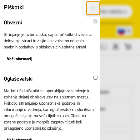
Preskoči na vsebino
Piškotki
Išči
Obvezni
Obvezni
Lokacije trgovin
080 22 75
Strinjanje je avtomatsko, saj so piškotki obvezni za
delovanje strani in z njimi ne zbiramo nobenih
osebnih podatkov o obiskovalcih spletne strani
Cene brez DDV
Več informacij
About "Obvezni" Cookie Group
BOXER
Oglaševalski
Oglaševalski
Marketinški piškotki se uporabljajo za sledenje in
Delovna oblačila
Delovna obutev
zbiranje dejanj obiskovalcev na spletnem mestu.
Piškotki shranjujejo uporabniške podatke in
Delovne in
Zaščita glave
informacije o vedenju, kar oglaševalskim storitvam
zaščitne
omogoča ciljanje na več ciljnih skupin. Glede na
rokavice
zbrane podatke je mogoče zagotoviti tudi bolj
prilagojeno uporabniško izkušnjo.
Varno delo na
Lestve