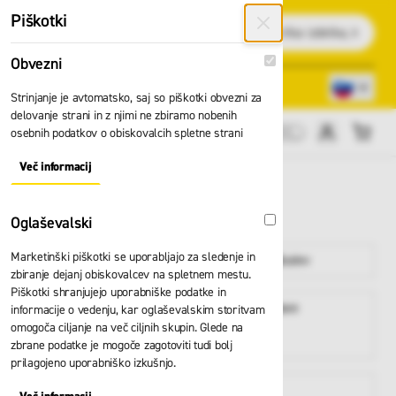
Preskoči na vsebino
Piškotki
Išči
Obvezni
Obvezni
Lokacije trgovin
080 22 75
Strinjanje je avtomatsko, saj so piškotki obvezni za
delovanje strani in z njimi ne zbiramo nobenih
osebnih podatkov o obiskovalcih spletne strani
Cene brez DDV
Več informacij
About "Obvezni" Cookie Group
ELTEN
Oglaševalski
Oglaševalski
Marketinški piškotki se uporabljajo za sledenje in
Delovna oblačila
Delovna obutev
zbiranje dejanj obiskovalcev na spletnem mestu.
Piškotki shranjujejo uporabniške podatke in
Delovne in
Zaščita glave
informacije o vedenju, kar oglaševalskim storitvam
zaščitne
omogoča ciljanje na več ciljnih skupin. Glede na
rokavice
zbrane podatke je mogoče zagotoviti tudi bolj
prilagojeno uporabniško izkušnjo.
Varno delo na
Lestve