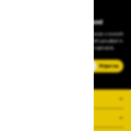
Bodite vedno na tekočem!
Prijavite se na Zavas novice in prejmite informacije o novostih
v zaščitni opremi, varnostnih standardih, ugodnih ponudbah in
strokovnih nasvetih – neposredno v vaš e-nabiralnik.
E-poštni naslov
Prijavi me
O PODJETJU
SPLOŠNI POGOJI POSLOVANJA