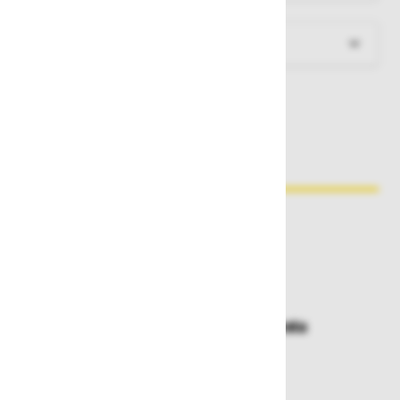
Več informacij
Zakaj kupovati pri nas?
Dostava in prevzemna mesta
Izberite način dostave ali
najbližje prevzemno mesto