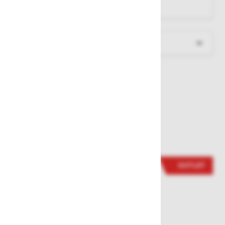
Barva:
črna 990
Več informacij
Sorodni izdelki
OUTLET