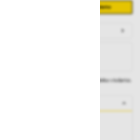
Količina
Zmanjšaj količino
Povečaj količino
−
+
Dodaj v košarico
Preveri zalogo po trgovinah
Na zalogi
Na zalogi v eni ali več trgovinah
Na zalogi pri proizvajalcu
Dobavne roke lahko preverite po dodajanju izdelka v košarico.
O izdelku
Pletena kapa, dobro prileganje
Material:
100% akril
Velikosti:
univerzalna