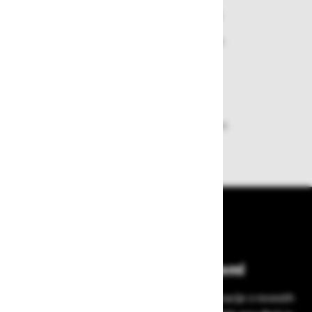
Varen nakup in plačila
Nakupi v naši trgovini so varni
plačila pa enostavna.
Dobava iz zaloge
Zagotavljamo vam hitro dobavo
izdelkov iz zaloge
Bodite vedno na tekočem!
Prijavite se na Zavas novice in prejmite informacije o novostih