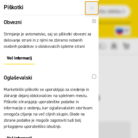
Preskoči na vsebino
Piškotki
Išči
Obvezni
Obvezni
Lokacije trgovin
080 22 75
Strinjanje je avtomatsko, saj so piškotki obvezni za
delovanje strani in z njimi ne zbiramo nobenih
osebnih podatkov o obiskovalcih spletne strani
Cene brez DDV
Več informacij
About "Obvezni" Cookie Group
Oglaševalski
Oglaševalski
Marketinški piškotki se uporabljajo za sledenje in
Kapa HH Kensington
zbiranje dejanj obiskovalcev na spletnem mestu.
Piškotki shranjujejo uporabniške podatke in
79811
informacije o vedenju, kar oglaševalskim storitvam
omogoča ciljanje na več ciljnih skupin. Glede na
zbrane podatke je mogoče zagotoviti tudi bolj
prilagojeno uporabniško izkušnjo.