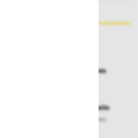
Zakaj kupovati pri nas?
Dostava in prevzemna mesta
Izberite način dostave ali
najbližje prevzemno mesto
Enostavna zamenjava in vračila
Izbrano blago lahko ensotavno vrnete
ali zamenjate