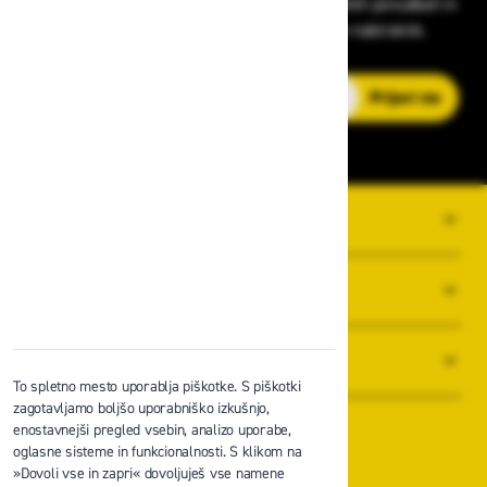
v zaščitni opremi, varnostnih standardih, ugodnih ponudbah in
strokovnih nasvetih – neposredno v vaš e-nabiralnik.
E-poštni naslov
Prijavi me
O PODJETJU
SPLOŠNI POGOJI POSLOVANJA
NOVICE
To spletno mesto uporablja piškotke. S piškotki
zagotavljamo boljšo uporabniško izkušnjo,
enostavnejši pregled vsebin, analizo uporabe,
oglasne sisteme in funkcionalnosti. S klikom na
»Dovoli vse in zapri« dovoljuješ vse namene