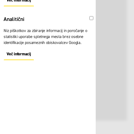
Več informacij
About "Oglaševalski" Cookie Group
Analitični
Analitični
Niz piškotkov za zbiranje informacij in poročanje o
statistiki uporabe spletnega mesta brez osebne
identifikacije posameznih obiskovalcev Googla.
Več informacij
About "Analitični" Cookie Group
Št. artikla:
129739