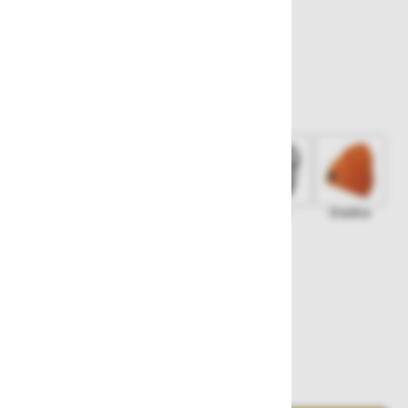
20,00 €
Izberite barvo
Oranžna
Temno modra
Črna
Siva
Oranžna
Zelena
Zaloga