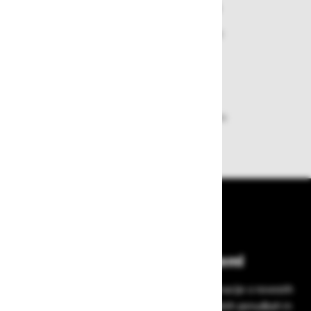
Varen nakup in plačila
Nakupi v naši trgovini so varni
plačila pa enostavna.
Dobava iz zaloge
Zagotavljamo vam hitro dobavo
izdelkov iz zaloge
Bodite vedno na tekočem!
Prijavite se na Zavas novice in prejmite informacije o novostih
v zaščitni opremi, varnostnih standardih, ugodnih ponudbah in