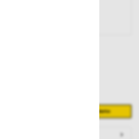
Št. artikla:
126920
1.239,00 €
Zaloga
Količina
Zmanjšaj količino
Povečaj količino
−
+
Dodaj v košarico
Preveri zalogo po trgovinah