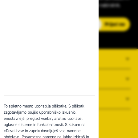
strokovnih nasvetih – neposredno v vaš e-nabiralnik.
E-poštni naslov
Prijavi me
O PODJETJU
SPLOŠNI POGOJI POSLOVANJA
NOVICE
To spletno mesto uporablja piškotke. S piškotki
zagotavljamo boljšo uporabniško izkušnjo,
enostavnejši pregled vsebin, analizo uporabe,
oglasne sisteme in funkcionalnosti. S klikom na
»Dovoli vse in zapri« dovoljuješ vse namene
obdelave. Posamezne namene pa lahko izbiraš in