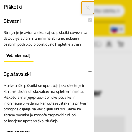
Preskoči na vsebino
Piškotki
Išči
Obvezni
Obvezni
Lokacije trgovin
080 22 75
Strinjanje je avtomatsko, saj so piškotki obvezni za
delovanje strani in z njimi ne zbiramo nobenih
osebnih podatkov o obiskovalcih spletne strani
Cene brez DDV
Več informacij
About "Obvezni" Cookie Group
Oglaševalski
Oglaševalski
Marketinški piškotki se uporabljajo za sledenje in
Oder Zarges Paxtower
zbiranje dejanj obiskovalcev na spletnem mestu.
Piškotki shranjujejo uporabniške podatke in
53513
informacije o vedenju, kar oglaševalskim storitvam
omogoča ciljanje na več ciljnih skupin. Glede na
zbrane podatke je mogoče zagotoviti tudi bolj
prilagojeno uporabniško izkušnjo.