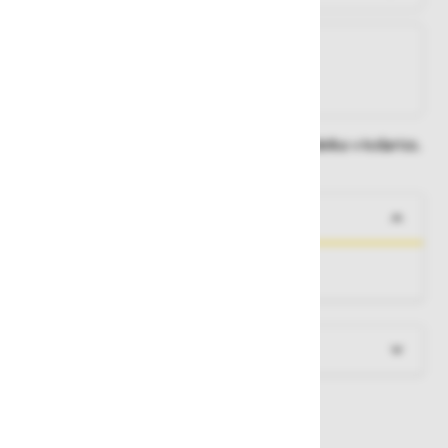
Na zalogi
Na zalogi v eni ali več trgovinah
Na zalogi pri proizvajalcu
Dobavne roke lahko preverite po dodajanju izdelka v košarico.
O izdelku
PaxTower 1T, mobilni zložljivi odri.
Več informacij