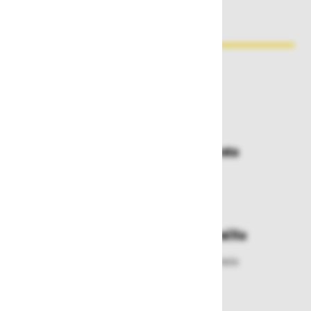
Zakaj kupovati pri nas?
Dostava in prevzemna mesta
Izberite način dostave ali
najbližje prevzemno mesto
Enostavna zamenjava in vračila
Izbrano blago lahko ensotavno vrnete
ali zamenjate