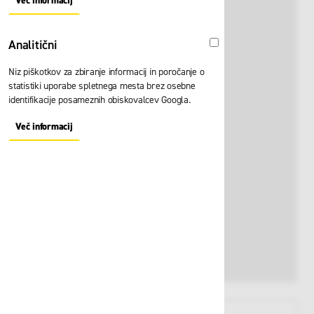
Več informacij
About "Oglaševalski" Cookie Group
Analitični
Analitični
Niz piškotkov za zbiranje informacij in poročanje o
statistiki uporabe spletnega mesta brez osebne
identifikacije posameznih obiskovalcev Googla.
Več informacij
About "Analitični" Cookie Group
View larger image
View larger image