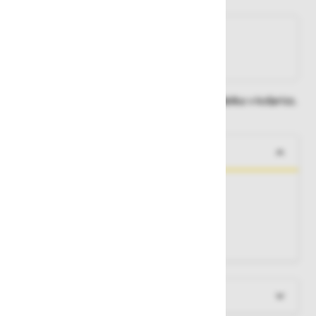
Na zalogi
Na zalogi v eni ali več trgovinah
Na zalogi pri proizvajalcu
Dobavne roke lahko preverite po dodajanju izdelka v košarico.
O izdelku
Pletena kapa, dobro prileganje
Material:
100% akril
Velikosti:
univerzalna
Barva:
temno oranžna 290
Več informacij