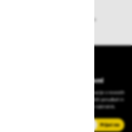
Dobava iz zaloge
Zagotavljamo vam hitro dobavo
izdelkov iz zaloge
Bodite vedno na tekočem!
Prijavite se na Zavas novice in prejmite informacije o novostih
v zaščitni opremi, varnostnih standardih, ugodnih ponudbah in
strokovnih nasvetih – neposredno v vaš e-nabiralnik.
E-poštni naslov
Prijavi me