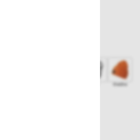
OUTLET
19,00 €
Izberite barvo
Oranžna
Temno modra
Črna
Siva
Oranžna
Zelena
Zaloga