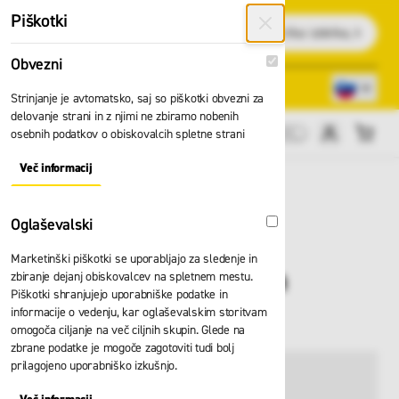
Preskoči na vsebino
Piškotki
Išči
Obvezni
Obvezni
Lokacije trgovin
080 22 75
Strinjanje je avtomatsko, saj so piškotki obvezni za
delovanje strani in z njimi ne zbiramo nobenih
osebnih podatkov o obiskovalcih spletne strani
Cene brez DDV
Več informacij
About "Obvezni" Cookie Group
Oglaševalski
Oglaševalski
Marketinški piškotki se uporabljajo za sledenje in
Kapa HH Kensington
zbiranje dejanj obiskovalcev na spletnem mestu.
Piškotki shranjujejo uporabniške podatke in
79811
informacije o vedenju, kar oglaševalskim storitvam
omogoča ciljanje na več ciljnih skupin. Glede na
zbrane podatke je mogoče zagotoviti tudi bolj
prilagojeno uporabniško izkušnjo.