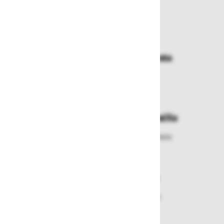
Zakaj kupovati pri nas?
Dostava in prevzemna mesta
Izberite način dostave ali
najbližje prevzemno mesto
Enostavna zamenjava in vračila
Izbrano blago lahko ensotavno vrnete
ali zamenjate
Varen nakup in plačila
Nakupi v naši trgovini so varni
plačila pa enostavna.