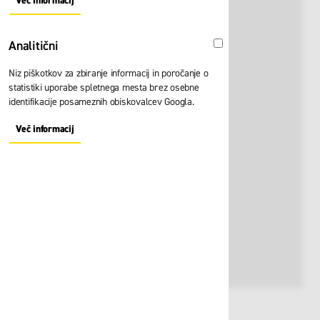
Več informacij
About "Oglaševalski" Cookie Group
Analitični
Analitični
Niz piškotkov za zbiranje informacij in poročanje o
statistiki uporabe spletnega mesta brez osebne
identifikacije posameznih obiskovalcev Googla.
Več informacij
About "Analitični" Cookie Group
Št. artikla:
124645