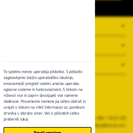
O PODJETJU
SPLOŠNI POGOJI POSLOVANJA
NOVICE
To spletno mesto uporablja piškotke. S piškotki
zagotavljamo boljšo uporabniško izkušnjo,
enostavnejši pregled vsebin, analizo uporabe,
oglasne sisteme in funkcionalnosti. S klikom na
»Dovoli vse in zapri« dovoljuješ vse namene
obdelave. Posamezne namene pa lahko izbiraš in
Zavas d.o.o.
urejaš s klikom na »Več informacij« oz. pomikom
Špruha 19, 1236 Trzin
drsnika v izbrano smer. Več o piškotkih lahko
+386 1 5610 420
prebereš tukaj
prodaja@zavas.com