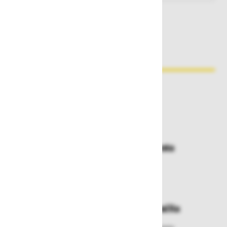
Zakaj kupovati pri nas?
Dostava in prevzemna mesta
Izberite način dostave ali
najbližje prevzemno mesto
Enostavna zamenjava in vračila