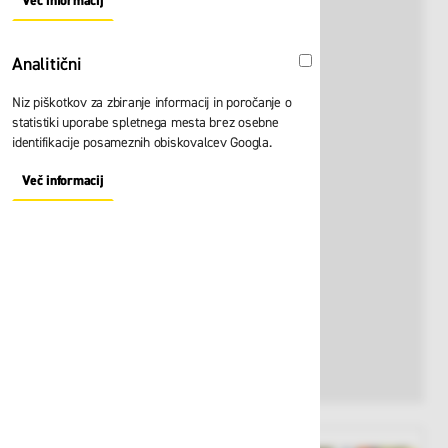
Več informacij
About "Oglaševalski" Cookie Group
Analitični
Analitični
Niz piškotkov za zbiranje informacij in poročanje o
statistiki uporabe spletnega mesta brez osebne
identifikacije posameznih obiskovalcev Googla.
Več informacij
About "Analitični" Cookie Group
View larger image
View larger image
View larger i