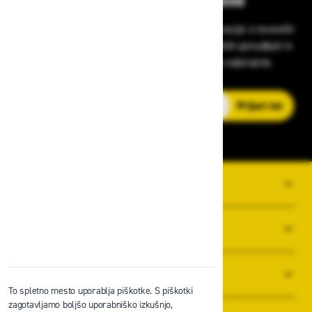
Bodite vedno na tekočem!
Prijavite se na Zavas novice in prejmite informacije o novostih
v zaščitni opremi, varnostnih standardih, ugodnih ponudbah in
strokovnih nasvetih – neposredno v vaš e-nabiralnik.
E-poštni naslov
Prijavi me
O PODJETJU
SPLOŠNI POGOJI POSLOVANJA
NOVICE
To spletno mesto uporablja piškotke. S piškotki
zagotavljamo boljšo uporabniško izkušnjo,