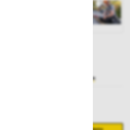
Št. artikla:
119663
150,00 €
Želite sočasno naročiti več izdelkov?
Hiter vnos
Izberite
velikost
M/XXL
XS/M
XXL/5XL
Količina
Zmanjšaj količino
Povečaj količino
−
+
Dodaj v košarico