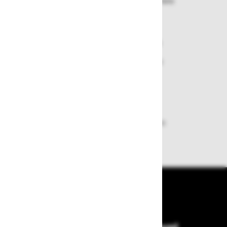
Izbrano blago lahko ensotavno vrnete
ali zamenjate
Varen nakup in plačila
Nakupi v naši trgovini so varni
plačila pa enostavna.
Dobava iz zaloge
Zagotavljamo vam hitro dobavo
izdelkov iz zaloge