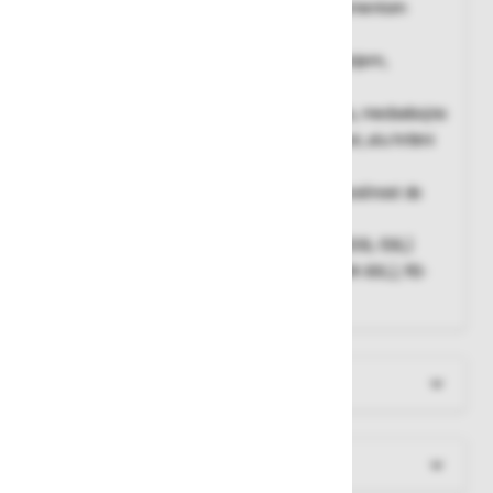
enostavno zapenjanje s prilagoditvenim elementom
Oktalock, ki
regulira morebitna rahljanja pasu med gibanjem,
možnost regulacije
velikosti na ramenih, stegnih in prsnem delu, medsebojno
povezana stegenska pasova za večjo varnost, alu hrbtni
D-obroč, 2
poliestrski zanki spredaj, indikator padca, nosilnost do
140 kg
Teža:
1,1 kg (XS-M), 1,2 kg (M-XXL), 1.3 kg (XXL-5XL)
Obseg pasu:
70-110cm (XS-M), 80-110cm (M-XXL), 90-
120cm (XXL-5XL)
Več informacij
Dokumenti za prenos