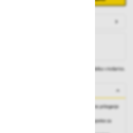
Preveri zalogo po trgovinah
Na zalogi
Na zalogi v eni ali več trgovinah
Na zalogi pri proizvajalcu
Dobavne roke lahko preverite po dodajanju izdelka v košarico.
O izdelku
Varovalni pas, enostaven za uporabo, popolno prileganje
telesu,
dve prednji in zadnja točka za pripenjanje, sponke za
hitro in