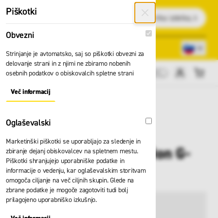
Preskoči na vsebino
Piškotki
Išči
Obvezni
Obvezni
Lokacije trgovin
080 22 75
Strinjanje je avtomatsko, saj so piškotki obvezni za
delovanje strani in z njimi ne zbiramo nobenih
osebnih podatkov o obiskovalcih spletne strani
Cene brez DDV
Več informacij
About "Obvezni" Cookie Group
Oglaševalski
Oglaševalski
Marketinški piškotki se uporabljajo za sledenje in
Pas Skylotec Ignite Ion G-
zbiranje dejanj obiskovalcev na spletnem mestu.
Piškotki shranjujejo uporabniške podatke in
1130
informacije o vedenju, kar oglaševalskim storitvam
omogoča ciljanje na več ciljnih skupin. Glede na
zbrane podatke je mogoče zagotoviti tudi bolj
prilagojeno uporabniško izkušnjo.