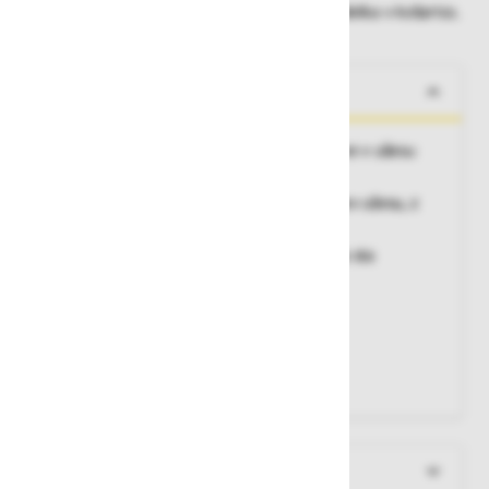
Dobavne roke lahko preverite po dodajanju izdelka v košarico.
O izdelku
Za večkratno uporabo, enostavna namestitve v ušesu
zaradi
edinstvene oblike, pralni, udobna prilagoditev ušesu, z
nastavkom
za lažje vstavljanje in odstranjevanje, čepka sta
povezana
z vrvico za okoli vratu, 100% brez PVC.
Povprečna redukcija hrupa:
33 dB
Material:
termoplastični elastomer (TPE)
Pakiranje:
1 par v škatlici
Več informacij