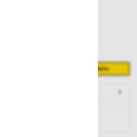
2,29 €
Zaloga
Količina
Zmanjšaj količino
Povečaj količino
−
+
Dodaj v košarico
Preveri zalogo po trgovinah
Na zalogi
Na zalogi v eni ali več trgovinah
Na zalogi pri proizvajalcu