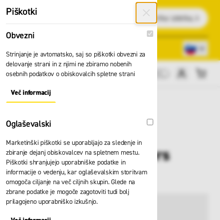
Preskoči na vsebino
Piškotki
Išči
Obvezni
Obvezni
Lokacije trgovin
080 22 75
Strinjanje je avtomatsko, saj so piškotki obvezni za
delovanje strani in z njimi ne zbiramo nobenih
osebnih podatkov o obiskovalcih spletne strani
Cene brez DDV
Več informacij
About "Obvezni" Cookie Group
Oglaševalski
Oglaševalski
Marketinški piškotki se uporabljajo za sledenje in
Čepki Moldex twisters
zbiranje dejanj obiskovalcev na spletnem mestu.
Piškotki shranjujejo uporabniške podatke in
trio 6451
informacije o vedenju, kar oglaševalskim storitvam
omogoča ciljanje na več ciljnih skupin. Glede na
zbrane podatke je mogoče zagotoviti tudi bolj
prilagojeno uporabniško izkušnjo.