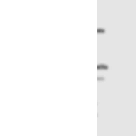
Zakaj kupovati pri nas?
Dostava in prevzemna mesta
Izberite način dostave ali
najbližje prevzemno mesto
Enostavna zamenjava in vračila
Izbrano blago lahko ensotavno vrnete
ali zamenjate
Varen nakup in plačila
Nakupi v naši trgovini so varni
plačila pa enostavna.