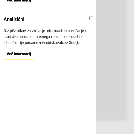
Več informacij
About "Oglaševalski" Cookie Group
Analitični
Analitični
Niz piškotkov za zbiranje informacij in poročanje o
statistiki uporabe spletnega mesta brez osebne
identifikacije posameznih obiskovalcev Googla.
Več informacij
About "Analitični" Cookie Group
Št. artikla:
126626