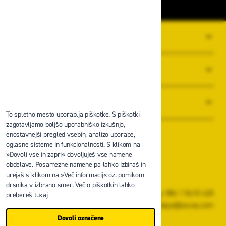
O PODJETJU
SPLOŠNI POGOJI POSLOVANJA
NOVICE
To spletno mesto uporablja piškotke. S piškotki
zagotavljamo boljšo uporabniško izkušnjo,
enostavnejši pregled vsebin, analizo uporabe,
oglasne sisteme in funkcionalnosti. S klikom na
»Dovoli vse in zapri« dovoljuješ vse namene
obdelave. Posamezne namene pa lahko izbiraš in
Zavas d.o.o.
urejaš s klikom na »Več informacij« oz. pomikom
Špruha 19, 1236 Trzin
drsnika v izbrano smer. Več o piškotkih lahko
+386 1 5610 420
prebereš tukaj
prodaja@zavas.com
Dovoli označene