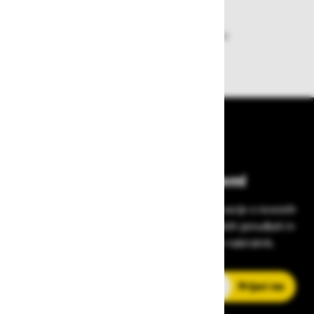
Dobava iz zaloge
Zagotavljamo vam hitro dobavo
izdelkov iz zaloge
Bodite vedno na tekočem!
Prijavite se na Zavas novice in prejmite informacije o novostih
v zaščitni opremi, varnostnih standardih, ugodnih ponudbah in
strokovnih nasvetih – neposredno v vaš e-nabiralnik.
E-poštni naslov
Prijavi me