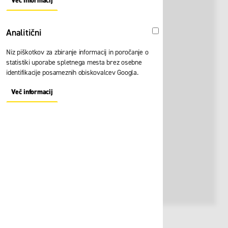
Več informacij
About "Oglaševalski" Cookie Group
Analitični
Analitični
Niz piškotkov za zbiranje informacij in poročanje o
statistiki uporabe spletnega mesta brez osebne
identifikacije posameznih obiskovalcev Googla.
Več informacij
About "Analitični" Cookie Group
Št. artikla:
111684