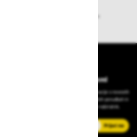
Dobava iz zaloge
Zagotavljamo vam hitro dobavo
izdelkov iz zaloge
Bodite vedno na tekočem!
Prijavite se na Zavas novice in prejmite informacije o novostih
v zaščitni opremi, varnostnih standardih, ugodnih ponudbah in
strokovnih nasvetih – neposredno v vaš e-nabiralnik.
E-poštni naslov
Prijavi me