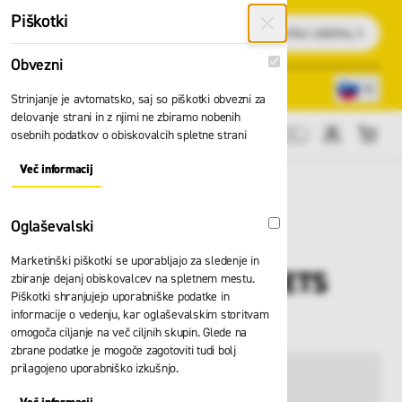
Preskoči na vsebino
Piškotki
Išči
Obvezni
Obvezni
Lokacije trgovin
080 22 75
Strinjanje je avtomatsko, saj so piškotki obvezni za
delovanje strani in z njimi ne zbiramo nobenih
osebnih podatkov o obiskovalcih spletne strani
Cene brez DDV
Več informacij
About "Obvezni" Cookie Group
Oglaševalski
Oglaševalski
Marketinški piškotki se uporabljajo za sledenje in
Čepki Moldex ROCKETS
zbiranje dejanj obiskovalcev na spletnem mestu.
Piškotki shranjujejo uporabniške podatke in
full 6409
informacije o vedenju, kar oglaševalskim storitvam
omogoča ciljanje na več ciljnih skupin. Glede na
zbrane podatke je mogoče zagotoviti tudi bolj
prilagojeno uporabniško izkušnjo.