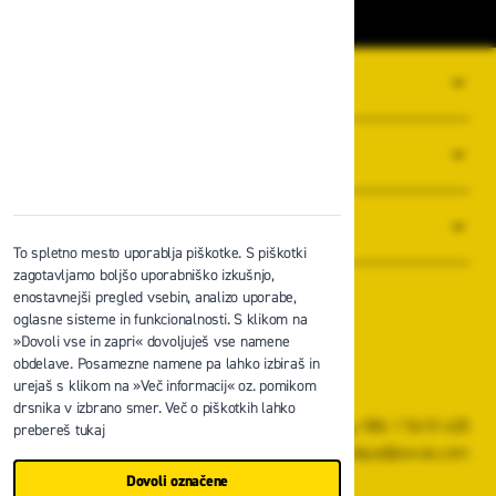
O PODJETJU
SPLOŠNI POGOJI POSLOVANJA
NOVICE
To spletno mesto uporablja piškotke. S piškotki
zagotavljamo boljšo uporabniško izkušnjo,
enostavnejši pregled vsebin, analizo uporabe,
oglasne sisteme in funkcionalnosti. S klikom na
»Dovoli vse in zapri« dovoljuješ vse namene
obdelave. Posamezne namene pa lahko izbiraš in
Zavas d.o.o.
urejaš s klikom na »Več informacij« oz. pomikom
Špruha 19, 1236 Trzin
drsnika v izbrano smer. Več o piškotkih lahko
+386 1 5610 420
prebereš tukaj
prodaja@zavas.com
Dovoli označene