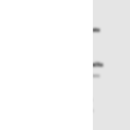
Zakaj kupovati pri nas?
Dostava in prevzemna mesta
Izberite način dostave ali
najbližje prevzemno mesto
Enostavna zamenjava in vračila
Izbrano blago lahko ensotavno vrnete
ali zamenjate
Varen nakup in plačila
Nakupi v naši trgovini so varni
plačila pa enostavna.