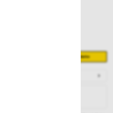
3,34 €
Zaloga
Količina
Zmanjšaj količino
Povečaj količino
−
+
Dodaj v košarico
Preveri zalogo po trgovinah
Na zalogi
Na zalogi v eni ali več trgovinah
Na zalogi pri proizvajalcu