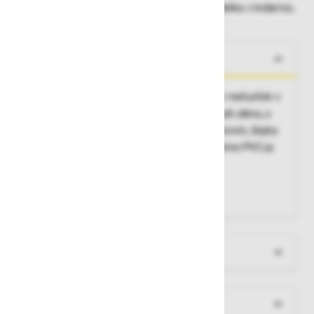
Dobavne roke lahko preverite po dodajanju izdelka v košarico.
O izdelku
Za večkratno uporabo, pralni, notranji zračni mehurček v
konici omogoča, da se čepek udobno prilagodi ušesu, s
kovinsko kroglico za iskanje z detektorjem kovin, čepka
sta povezana z vrvico za okoli vratu, 100% brez PVC-ja
Povprečna redukcija hrupa:
27 dB
Material:
poliuretan
Pakiranje:
1 par v škatlici
Več informacij
Dokumenti za prenos