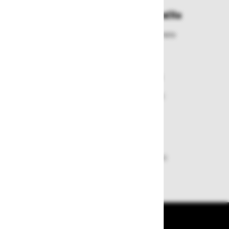
Enostavna zamenjava in vračila
Izbrano blago lahko ensotavno vrnete
ali zamenjate
Varen nakup in plačila
Nakupi v naši trgovini so varni
plačila pa enostavna.
Dobava iz zaloge
Zagotavljamo vam hitro dobavo
izdelkov iz zaloge