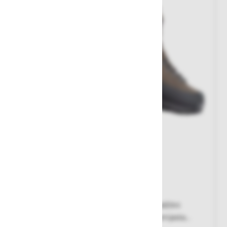
Čevlji Cosmas Chamoix O3
Pohodni, brez zaščitne kapice, kompozitni zaščitni
podplatni vložek, nepremočljivi, stranska gumijasta