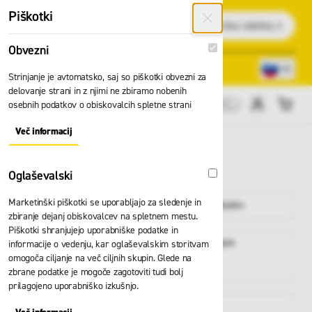
Preskoči na vsebino
Piškotki
Išči
Obvezni
Obvezni
Lokacije trgovin
080 22 75
Strinjanje je avtomatsko, saj so piškotki obvezni za
delovanje strani in z njimi ne zbiramo nobenih
osebnih podatkov o obiskovalcih spletne strani
Cene brez DDV
Več informacij
About "Obvezni" Cookie Group
COSMAS
Oglaševalski
Oglaševalski
Marketinški piškotki se uporabljajo za sledenje in
Delovna oblačila
Delovna obutev
zbiranje dejanj obiskovalcev na spletnem mestu.
Piškotki shranjujejo uporabniške podatke in
Delovne in
Zaščita glave
informacije o vedenju, kar oglaševalskim storitvam
zaščitne
omogoča ciljanje na več ciljnih skupin. Glede na
rokavice
zbrane podatke je mogoče zagotoviti tudi bolj
prilagojeno uporabniško izkušnjo.
Varno delo na
Lestve