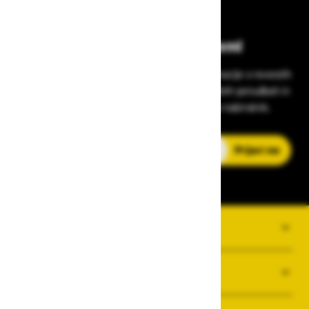
Bodite vedno na tekočem!
Prijavite se na Zavas novice in prejmite informacije o novostih
v zaščitni opremi, varnostnih standardih, ugodnih ponudbah in
strokovnih nasvetih – neposredno v vaš e-nabiralnik.
E-poštni naslov
Prijavi me
O PODJETJU
SPLOŠNI POGOJI POSLOVANJA