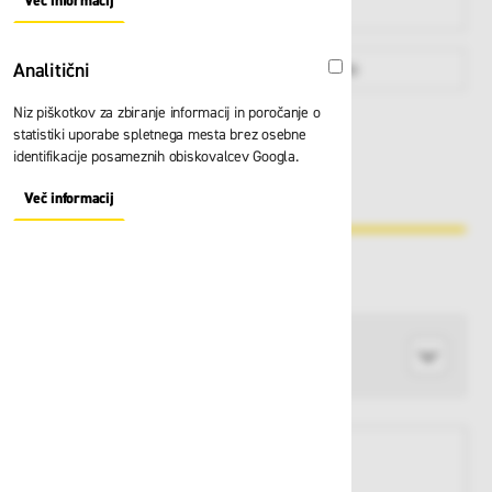
Več informacij
About "Oglaševalski" Cookie Group
višini
Analitični
Zabojniki
Po namenu
Analitični
Niz piškotkov za zbiranje informacij in poročanje o
HELLY HANSEN
statistiki uporabe spletnega mesta brez osebne
KRATKE HLAČE
identifikacije posameznih obiskovalcev Googla.
& MAJICE
Več informacij
About "Analitični" Cookie Group
Razvrsti po
Proizvajalec
KUPUJTE PO