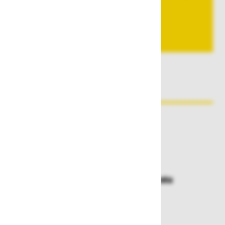
povpraševanje.
Pošljite povpraševanje
Zakaj kupovati pri nas?
Dostava in prevzemna mesta
Izberite način dostave ali
najbližje prevzemno mesto