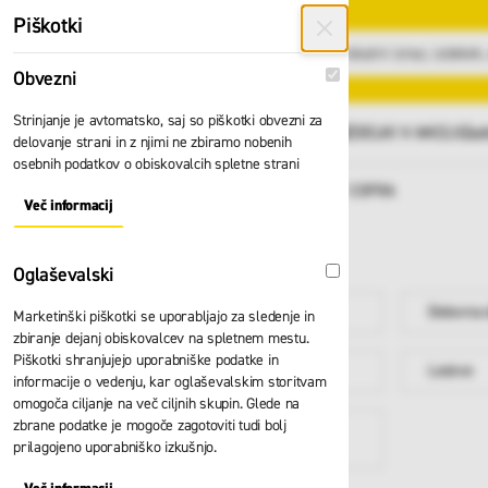
Preskoči na vsebino
Piškotki
Obvezni
Obvezni
Strinjanje je avtomatsko, saj so piškotki obvezni za
GLAVNI MENI
Vsi izdelki
IZDELKI V AKCIJI
Zad
delovanje strani in z njimi ne zbiramo nobenih
osebnih podatkov o obiskovalcih spletne strani
Domov
Blagovne znamke
COFRA
Nazaj
Več informacij
About "Obvezni" Cookie Group
COFRA
Oglaševalski
Oglaševalski
Delovna oblačila
Delovna 
Marketinški piškotki se uporabljajo za sledenje in
zbiranje dejanj obiskovalcev na spletnem mestu.
Piškotki shranjujejo uporabniške podatke in
Varno delo na višini
Lestve
informacije o vedenju, kar oglaševalskim storitvam
omogoča ciljanje na več ciljnih skupin. Glede na
zbrane podatke je mogoče zagotoviti tudi bolj
HELLY HANSEN KRATKE HLAČE
prilagojeno uporabniško izkušnjo.
& MAJICE