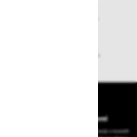
Varen nakup in plačila
Nakupi v naši trgovini so varni
plačila pa enostavna.
Dobava iz zaloge
Zagotavljamo vam hitro dobavo
izdelkov iz zaloge
Bodite vedno na tekočem!
Prijavite se na Zavas novice in prejmite informacije o novostih