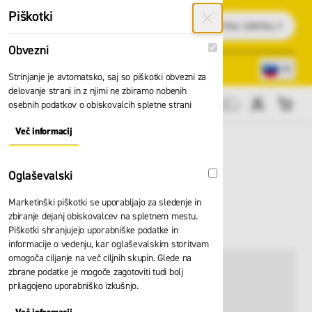
Preskoči na vsebino
Piškotki
Išči
Obvezni
Obvezni
Lokacije trgovin
080 22 75
Strinjanje je avtomatsko, saj so piškotki obvezni za
delovanje strani in z njimi ne zbiramo nobenih
osebnih podatkov o obiskovalcih spletne strani
Cene brez DDV
Več informacij
About "Obvezni" Cookie Group
Oglaševalski
Oglaševalski
Marketinški piškotki se uporabljajo za sledenje in
Hlače Cofra Safe
zbiranje dejanj obiskovalcev na spletnem mestu.
Piškotki shranjujejo uporabniške podatke in
informacije o vedenju, kar oglaševalskim storitvam
omogoča ciljanje na več ciljnih skupin. Glede na
zbrane podatke je mogoče zagotoviti tudi bolj
prilagojeno uporabniško izkušnjo.