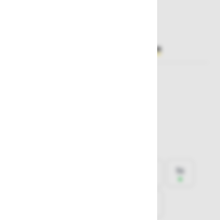
60,50 €
Želite sočasno naročiti več izdelkov?
Hiter vnos
Izberite barvo
Fluorescentno
Fluorescentno
oranžna
rumena
Izberite
velikost
44
46
48
50
52
54
56
58
60
62
64