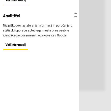
Več informacij
About "Oglaševalski" Cookie Group
Analitični
Analitični
Niz piškotkov za zbiranje informacij in poročanje o
statistiki uporabe spletnega mesta brez osebne
identifikacije posameznih obiskovalcev Googla.
Več informacij
About "Analitični" Cookie Group
Št. artikla:
106289