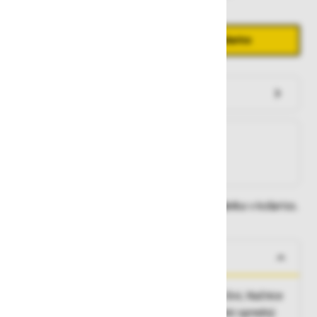
Količina
Zmanjšaj količino
Povečaj količino
−
+
Dodaj v košarico
Preveri zalogo po trgovinah
Na zalogi
Na zalogi v eni ali več trgovinah
Na zalogi pri proizvajalcu
Dobavne roke lahko preverite po dodajanju izdelka v košarico.
O izdelku
3M odsevni trakovi, ojačana kolena, varjeni šivi, hlačnice
in predel kolen ergonomično oblikovani, široki sprednji