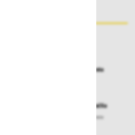
Zakaj kupovati pri nas?
Dostava in prevzemna mesta
Izberite način dostave ali
najbližje prevzemno mesto
Enostavna zamenjava in vračila
Izbrano blago lahko ensotavno vrnete
ali zamenjate