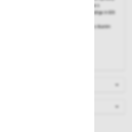
žepi na zadrgo, stranski žep, dva zadnja žepa s
poklopcem, nastavljiv pas, na dnu hlačnic zadrga in ščit
pred dežjem
Vrhnji material
: 100% poliester - prevlečen s tkanim
poliuretanom - 200 g/m²
Podloga
: 100% poliamid - 65 g/m²
Polnilo
: Polnilo 100% poliester - 160 g/m²
Odsevni material
: 3M odsevni trakovi
Barva
: fluorescentno oranžna / siva
Več informacij
Dokumenti za prenos