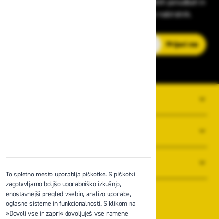
v zaščitni opremi, varnostnih standardih, ugodnih ponudbah in
strokovnih nasvetih – neposredno v vaš e-nabiralnik.
E-poštni naslov
Prijavi me
O PODJETJU
SPLOŠNI POGOJI POSLOVANJA
NOVICE
To spletno mesto uporablja piškotke. S piškotki
zagotavljamo boljšo uporabniško izkušnjo,
enostavnejši pregled vsebin, analizo uporabe,
oglasne sisteme in funkcionalnosti. S klikom na
»Dovoli vse in zapri« dovoljuješ vse namene