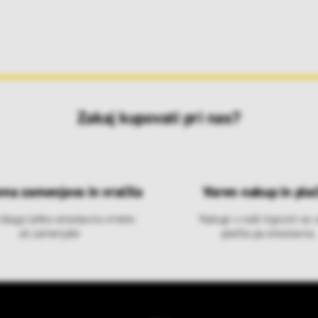
Zakaj kupovati pri nas?
vna zamenjava in vračila
Varen nakup in plač
 blago lahko ensotavno vrnete
Nakupi v naši trgovini so 
ali zamenjate
plačila pa enostavna.