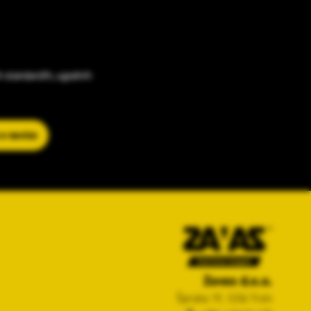
h standardih, ugodnih
 e-novice
Zavas d.o.o.
Špruha 19, 1236 Trzin