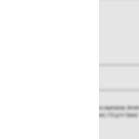
O izdelku
Več informacij
Kratki rokavi, polo ovratnik, štirje gumbi za zapenjanje, žensk
Material:
100% bombaž - 177 g/m² (barvne), 172 g/m² (bela)
Barva:
bela
Velikosti:
S-2XL