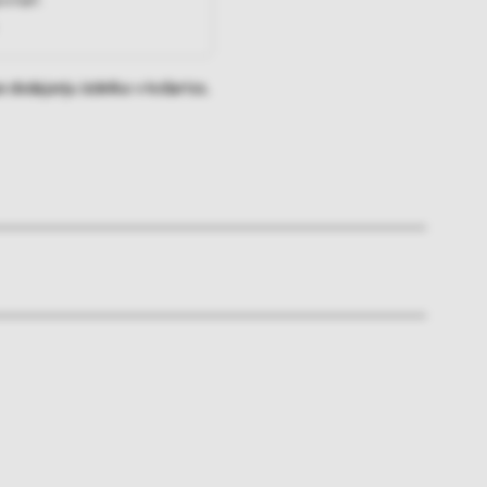
ovinah
 dodajanju izdelka v košarico.