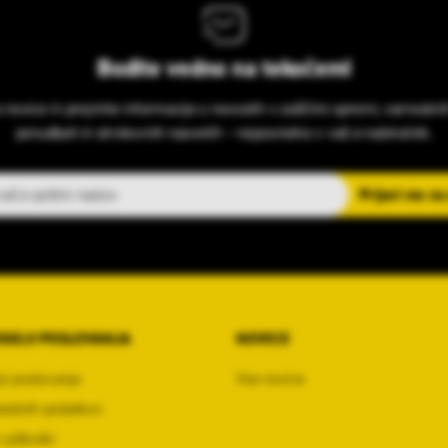
Bodite vedno na tekočem!
s novice in prejmite informacije o novostih v zaščitni opremi, varnostni
ponudbah in strokovnih nasvetih – neposredno v vaš e-nabiralnik.
slov
Prijavi me na
OGOJI POSLOVANJA
NOVICE
ji poslovanja
Vse novice
sebnih podatkov
 piškotki