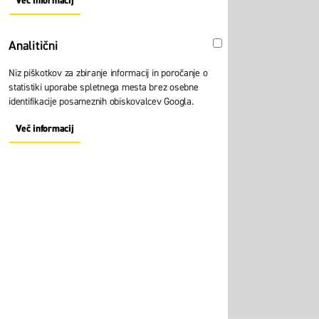
Več informacij
About "Oglaševalski" Cookie Group
Analitični
Analitični
Niz piškotkov za zbiranje informacij in poročanje o
statistiki uporabe spletnega mesta brez osebne
identifikacije posameznih obiskovalcev Googla.
Več informacij
About "Analitični" Cookie Group