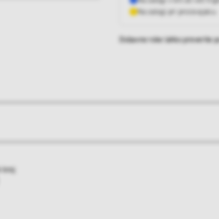
Na zalogi v eni ali več trg
Na zalogi pri proizvajalcu
Dobavne roke lahko preverite po
i kroj