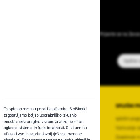
Prijavite se na Zava
E-poštni na
O PODJETJU
SPLOŠNI P
To spletno mesto uporablja piškotke. S piškotki
zagotavljamo boljšo uporabniško izkušnjo,
O podjetju
splošni pogo
enostavnejši pregled vsebin, analizo uporabe,
Kontaktni center podjetja
Varovanje o
oglasne sisteme in funkcionalnosti. S klikom na
»Dovoli vse in zapri« dovoljuješ vse namene
Center za varno delo na višini
Zasebnost in