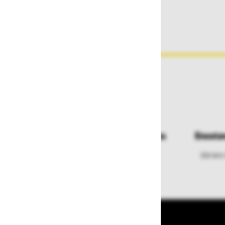
Dostava in prevzemna mesta
Enosta
Izberite način dostave ali
Izbrano
najbližje prevzemno mesto