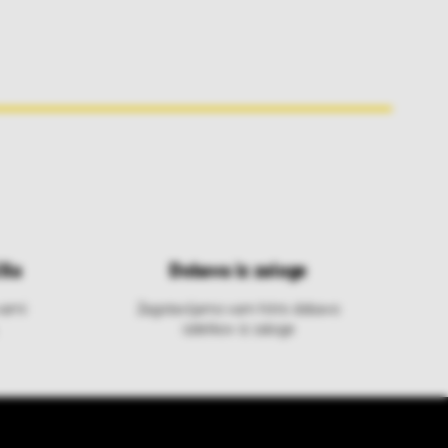
ila
Dobava iz zaloge
varni
Zagotavljamo vam hitro dobavo
izdelkov iz zaloge