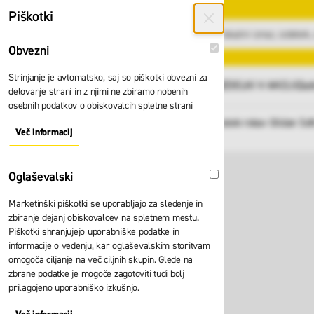
Preskoči na vsebino
Piškotki
Obvezni
Obvezni
Strinjanje je avtomatsko, saj so piškotki obvezni za
GLAVNI MENI
Vsi izdelki
IZDELKI V AKCIJI
Zad
delovanje strani in z njimi ne zbiramo nobenih
osebnih podatkov o obiskovalcih spletne strani
Domov
Ženska polo majica kratek rokav Gildan Sof
Nazaj
Več informacij
About "Obvezni" Cookie Group
Oglaševalski
Oglaševalski
Marketinški piškotki se uporabljajo za sledenje in
zbiranje dejanj obiskovalcev na spletnem mestu.
Piškotki shranjujejo uporabniške podatke in
informacije o vedenju, kar oglaševalskim storitvam
omogoča ciljanje na več ciljnih skupin. Glede na
zbrane podatke je mogoče zagotoviti tudi bolj
prilagojeno uporabniško izkušnjo.