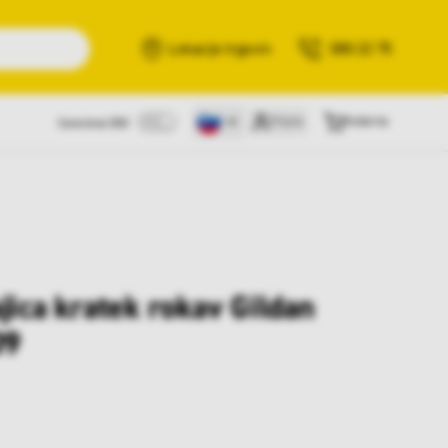
Išči
Lokacije trgovin
080 22 75
Prijava
Košarica
Cene brez DDV
jica kratek rokav Gildan
09