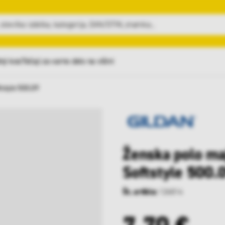
nji kosi
Tečaji za varno delo na višini
tstyle 500.09
Ženska polo ma
Softstyle 500.
Št. artikla:
124814