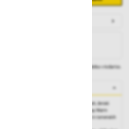
Preveri zalogo po trgovinah
Na zalogi
Na zalogi v eni ali več trgovinah
Na zalogi pri proizvajalcu
Dobavne roke lahko preverite po dodajanju izdelka v košarico.
O izdelku
Zasnovana za visoko aktivnost v hladnih dneh, ženski
kroj, dolgi rokavi, okrogel ovratnik, Lifa® Stay Warm
Technology, odvajanje vlage, brez stranskih in ramenskih
šivov, ploski šivi za maksimalno udobje