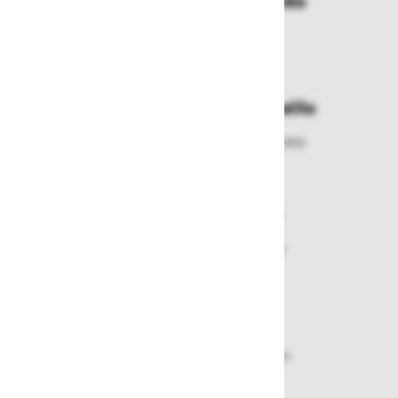
Dostava in prevzemna mesta
Izberite način dostave ali
najbližje prevzemno mesto
Enostavna zamenjava in vračila
Izbrano blago lahko ensotavno vrnete
ali zamenjate
Varen nakup in plačila
Nakupi v naši trgovini so varni
plačila pa enostavna.
Dobava iz zaloge
Zagotavljamo vam hitro dobavo
izdelkov iz zaloge