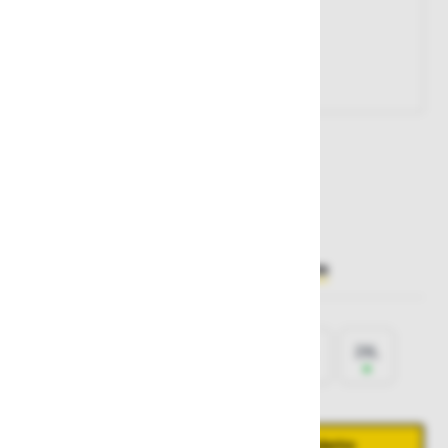
Št. artikla:
124676
75,00 €
Želite sočasno naročiti več izdelkov?
Hiter vnos
Izberite
velikost
XS
S
M
L
XL
2XL
Količina
Zmanjšaj količino
Povečaj količino
−
+
Dodaj v košarico