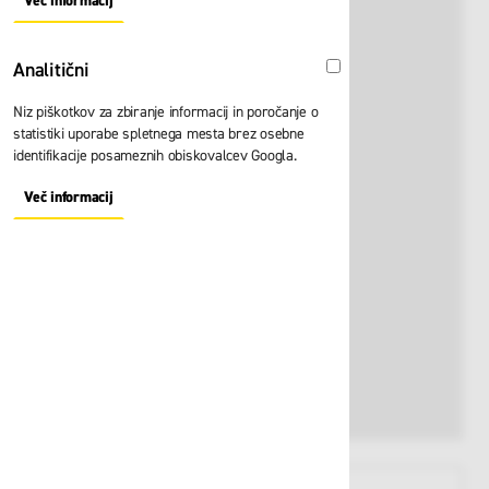
Več informacij
About "Oglaševalski" Cookie Group
Analitični
Analitični
Niz piškotkov za zbiranje informacij in poročanje o
statistiki uporabe spletnega mesta brez osebne
identifikacije posameznih obiskovalcev Googla.
Več informacij
About "Analitični" Cookie Group
View larger image
View larger image