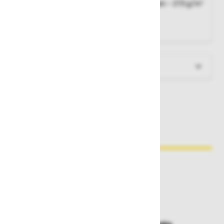
Material:
57% volna Merino, 43% polipropilen – 215 g/m²
Velikosti:
XS-2XL
Barva:
črna 990
Več informacij
Zakaj kupovati pri nas?