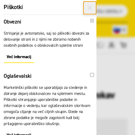
Preskoči na vsebino
Piškotki
Išči
Obvezni
Obvezni
Lokacije trgovin
080 22 75
Strinjanje je avtomatsko, saj so piškotki obvezni za
delovanje strani in z njimi ne zbiramo nobenih
osebnih podatkov o obiskovalcih spletne strani
Cene brez DDV
Več informacij
About "Obvezni" Cookie Group
Oglaševalski
Oglaševalski
Marketinški piškotki se uporabljajo za sledenje in
Ženska majica dolg rokav
zbiranje dejanj obiskovalcev na spletnem mestu.
Piškotki shranjujejo uporabniške podatke in
HH Lifa 75209
informacije o vedenju, kar oglaševalskim storitvam
omogoča ciljanje na več ciljnih skupin. Glede na
zbrane podatke je mogoče zagotoviti tudi bolj
prilagojeno uporabniško izkušnjo.