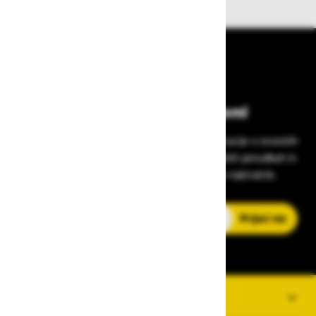
Bodite vedno na tekočem!
Prijavite se na Zavas novice in prejmite informacije o novostih
v zaščitni opremi, varnostnih standardih, ugodnih ponudbah in
strokovnih nasvetih – neposredno v vaš e-nabiralnik.
E-poštni naslov
Prijavi me
O PODJETJU