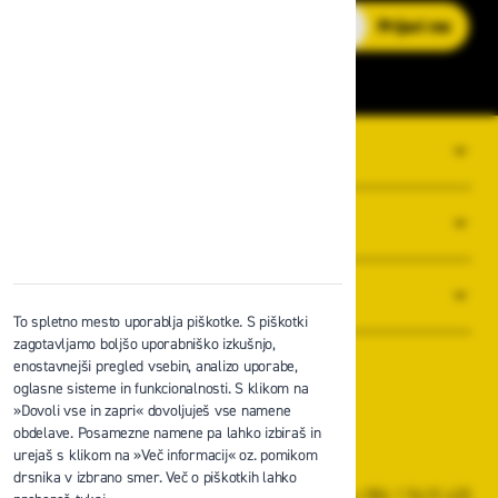
E-poštni naslov
Prijavi me
O PODJETJU
SPLOŠNI POGOJI POSLOVANJA
NOVICE
To spletno mesto uporablja piškotke. S piškotki
zagotavljamo boljšo uporabniško izkušnjo,
enostavnejši pregled vsebin, analizo uporabe,
oglasne sisteme in funkcionalnosti. S klikom na
»Dovoli vse in zapri« dovoljuješ vse namene
obdelave. Posamezne namene pa lahko izbiraš in
Zavas d.o.o.
urejaš s klikom na »Več informacij« oz. pomikom
Špruha 19, 1236 Trzin
drsnika v izbrano smer. Več o piškotkih lahko
+386 1 5610 420