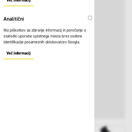
Več informacij
About "Oglaševalski" Cookie Group
Analitični
Analitični
Niz piškotkov za zbiranje informacij in poročanje o
statistiki uporabe spletnega mesta brez osebne
identifikacije posameznih obiskovalcev Googla.
Več informacij
About "Analitični" Cookie Group
View larger image
View larger image
View larger i