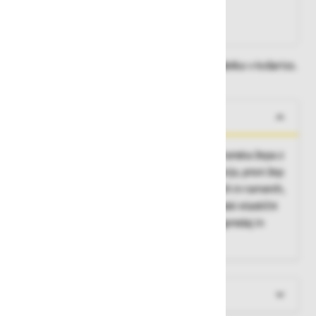
Na zalogi v eni ali več trgovinah
Na zalogi pri proizvajalcu
Dobavne roke lahko preverite po dodajanju izdelka v košarico.
O izdelku
Ženski kroj, prednje zapenjanje z zadrgo, stranska žepa z
zadrgo in robustno ojačitveno prekrivno letvijo, prsni žep
z zadrgo, podloga iz flisa v ovratniku, rokavih in ramenih,
komolci z robustno ojačitveno obrobo, stranski elastični
vstavki za optimalno prileganje, odsevniki spredaj in
zadaj
Več informacij