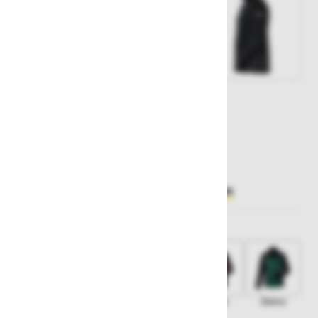
Št. artikla:
126475
42,20 €
Želite sočasno naročiti več izdelkov?
Hiter vnos
Izberite barvo
Črna
Temno siva
Modra
Rdeča
Zelena