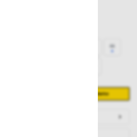
Olivna
Izberite
velikost
34
36
38
40
42
44
46
48
50
52
54
Količina
Zmanjšaj količino
Povečaj količino
−
+
Dodaj v košarico
Preveri zalogo po trgovinah
Na zalogi