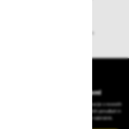
plačila pa enostavna.
Dobava iz zaloge
Zagotavljamo vam hitro dobavo
izdelkov iz zaloge
Bodite vedno na tekočem!
Prijavite se na Zavas novice in prejmite informacije o novostih
v zaščitni opremi, varnostnih standardih, ugodnih ponudbah in
strokovnih nasvetih – neposredno v vaš e-nabiralnik.