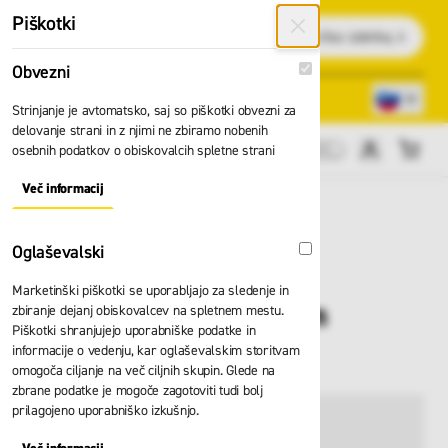
Preskoči na vsebino
Piškotki
Išči
Obvezni
Obvezni
Lokacije trgovin
080 22 75
Strinjanje je avtomatsko, saj so piškotki obvezni za
delovanje strani in z njimi ne zbiramo nobenih
osebnih podatkov o obiskovalcih spletne strani
Cene brez DDV
Več informacij
About "Obvezni" Cookie Group
Oglaševalski
Oglaševalski
Marketinški piškotki se uporabljajo za sledenje in
Ženska jakna Planam
zbiranje dejanj obiskovalcev na spletnem mestu.
Piškotki shranjujejo uporabniške podatke in
Norit 6510
informacije o vedenju, kar oglaševalskim storitvam
omogoča ciljanje na več ciljnih skupin. Glede na
zbrane podatke je mogoče zagotoviti tudi bolj
prilagojeno uporabniško izkušnjo.