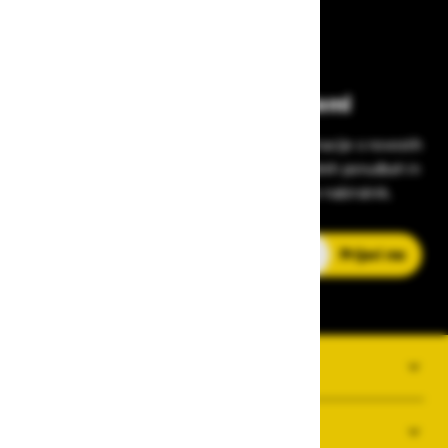
Bodite vedno na tekočem!
Prijavite se na Zavas novice in prejmite informacije o novostih
v zaščitni opremi, varnostnih standardih, ugodnih ponudbah in
strokovnih nasvetih – neposredno v vaš e-nabiralnik.
E-poštni naslov
Prijavi me
O PODJETJU
SPLOŠNI POGOJI POSLOVANJA