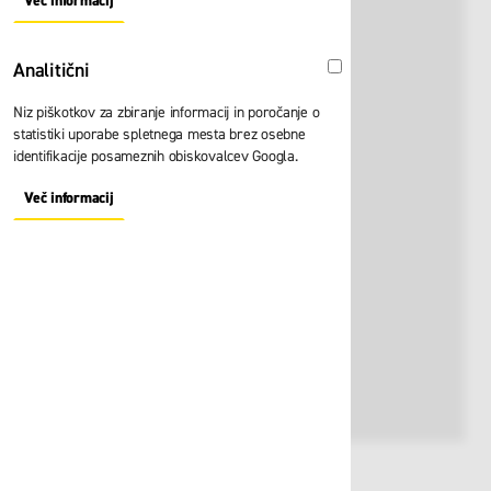
Več informacij
About "Oglaševalski" Cookie Group
Analitični
Analitični
Niz piškotkov za zbiranje informacij in poročanje o
statistiki uporabe spletnega mesta brez osebne
identifikacije posameznih obiskovalcev Googla.
Več informacij
About "Analitični" Cookie Group
Št. artikla:
110015