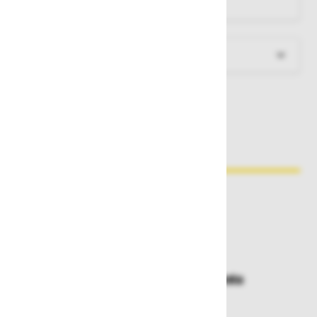
Več informacij
Zakaj kupovati pri nas?
Dostava in prevzemna mesta
Izberite način dostave ali