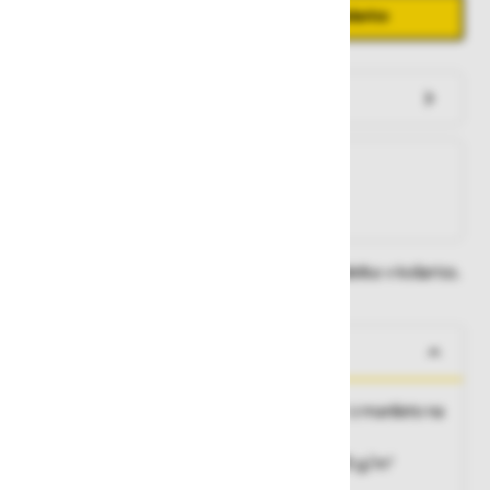
Količina
Zmanjšaj količino
Povečaj količino
−
+
Dodaj v košarico
Preveri zalogo po trgovinah
Na zalogi
Na zalogi v eni ali več trgovinah
Na zalogi pri proizvajalcu
Dobavne roke lahko preverite po dodajanju izdelka v košarico.
O izdelku
Prednje zapenjanje s pritiskači, dolgi rokavi z manšeto na
koncu, ruski ovratnik, zračniki, prsni žep
Material
: 65% poliester / 35% bombaž - 215 g/m²
Barva
: bela 21