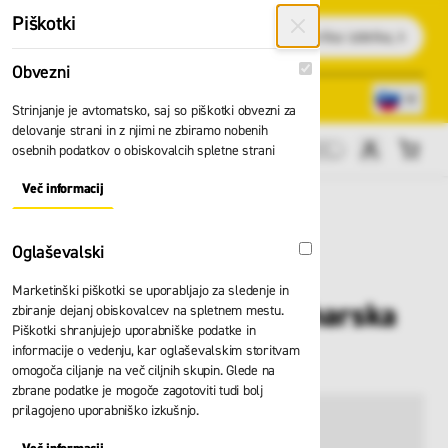
Preskoči na vsebino
Piškotki
Išči
Obvezni
Obvezni
Lokacije trgovin
080 22 75
Strinjanje je avtomatsko, saj so piškotki obvezni za
delovanje strani in z njimi ne zbiramo nobenih
osebnih podatkov o obiskovalcih spletne strani
Cene brez DDV
Več informacij
About "Obvezni" Cookie Group
Oglaševalski
Oglaševalski
Marketinški piškotki se uporabljajo za sledenje in
Ženska jakna BP kuharska
zbiranje dejanj obiskovalcev na spletnem mestu.
Piškotki shranjujejo uporabniške podatke in
1544.400.21
informacije o vedenju, kar oglaševalskim storitvam
omogoča ciljanje na več ciljnih skupin. Glede na
zbrane podatke je mogoče zagotoviti tudi bolj
prilagojeno uporabniško izkušnjo.