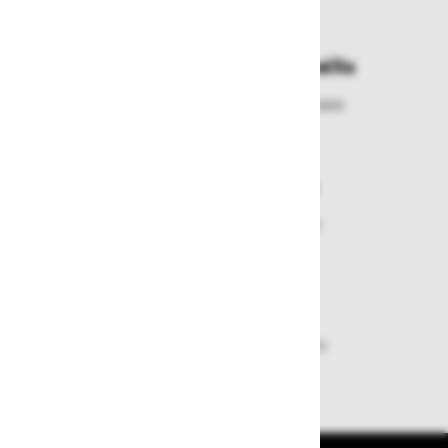
najbližje prevzemno mesto
Enostavna zamenjava in vračila
Izbrano blago lahko ensotavno vrnete
ali zamenjate
Varen nakup in plačila
Nakupi v naši trgovini so varni
plačila pa enostavna.
Dobava iz zaloge
Zagotavljamo vam hitro dobavo
izdelkov iz zaloge