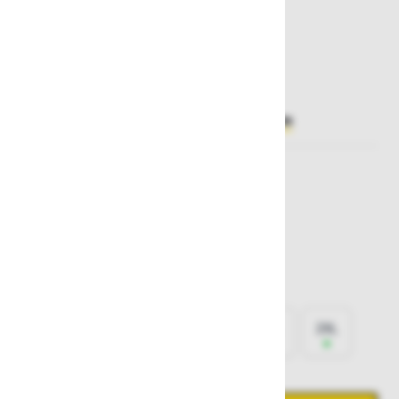
38,70 €
Želite sočasno naročiti več izdelkov?
Hiter vnos
Izberite barvo
Bela
Črna
Izberite
velikost
XS
S
M
L
XL
2XL