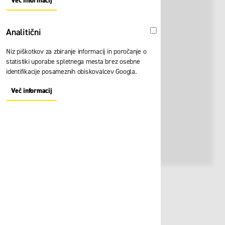
Več informacij
About "Oglaševalski" Cookie Group
Analitični
Analitični
Niz piškotkov za zbiranje informacij in poročanje o
statistiki uporabe spletnega mesta brez osebne
identifikacije posameznih obiskovalcev Googla.
Več informacij
About "Analitični" Cookie Group
Št. artikla:
111065
94,50 €