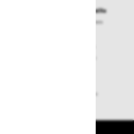
Enostavna zamenjava in vračila
Izbrano blago lahko ensotavno vrnete
ali zamenjate
Varen nakup in plačila
Nakupi v naši trgovini so varni
plačila pa enostavna.
Dobava iz zaloge
Zagotavljamo vam hitro dobavo
izdelkov iz zaloge