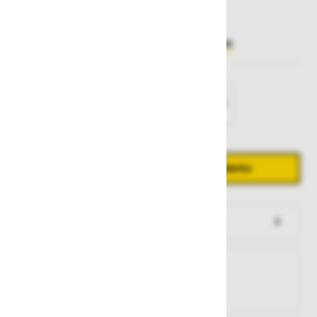
Želite sočasno naročiti več izdelkov?
Hiter vnos
Izberite
velikost
3638
4042
4446
4850
5254
Količina
Zmanjšaj količino
Povečaj količino
−
+
Dodaj v košarico
Preveri zalogo po trgovinah
Na zalogi
Na zalogi v eni ali več trgovinah
Na zalogi pri proizvajalcu