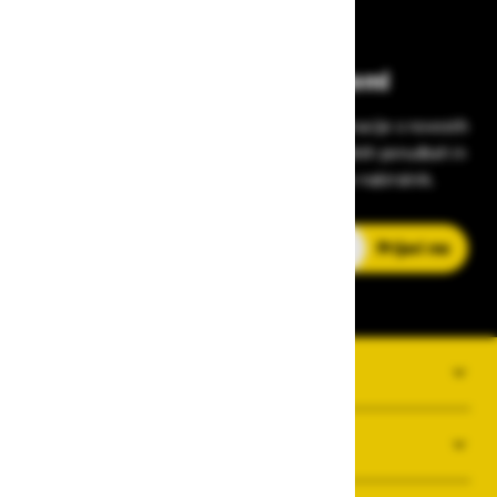
Bodite vedno na tekočem!
Prijavite se na Zavas novice in prejmite informacije o novostih
v zaščitni opremi, varnostnih standardih, ugodnih ponudbah in
strokovnih nasvetih – neposredno v vaš e-nabiralnik.
E-poštni naslov
Prijavi me
O PODJETJU
SPLOŠNI POGOJI POSLOVANJA