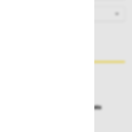
Dokumenti za prenos
Zakaj kupovati pri nas?
Dostava in prevzemna mesta
Izberite način dostave ali
najbližje prevzemno mesto