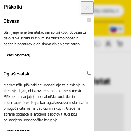
Preskoči na vsebino
Piškotki
Išči
Obvezni
Obvezni
Lokacije trgovin
080 22 75
Strinjanje je avtomatsko, saj so piškotki obvezni za
delovanje strani in z njimi ne zbiramo nobenih
osebnih podatkov o obiskovalcih spletne strani
Cene brez DDV
Več informacij
About "Obvezni" Cookie Group
Ženska halja HB
Oglaševalski
Oglaševalski
CHEMCOMFORT antistat
Marketinški piškotki se uporabljajo za sledenje in
zbiranje dejanj obiskovalcev na spletnem mestu.
Piškotki shranjujejo uporabniške podatke in
informacije o vedenju, kar oglaševalskim storitvam
omogoča ciljanje na več ciljnih skupin. Glede na
zbrane podatke je mogoče zagotoviti tudi bolj
prilagojeno uporabniško izkušnjo.