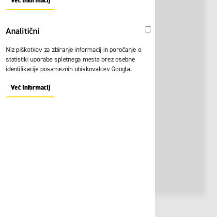
Več informacij
About "Oglaševalski" Cookie Group
Analitični
Analitični
Niz piškotkov za zbiranje informacij in poročanje o
statistiki uporabe spletnega mesta brez osebne
identifikacije posameznih obiskovalcev Googla.
Več informacij
About "Analitični" Cookie Group
Št. artikla:
116135