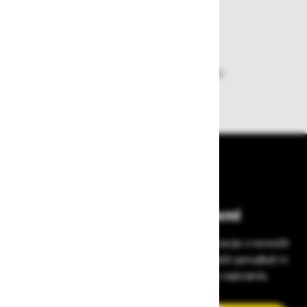
plačila pa enostavna.
Dobava iz zaloge
Zagotavljamo vam hitro dobavo
izdelkov iz zaloge
Bodite vedno na tekočem!
Prijavite se na Zavas novice in prejmite informacije o novostih
v zaščitni opremi, varnostnih standardih, ugodnih ponudbah in
strokovnih nasvetih – neposredno v vaš e-nabiralnik.