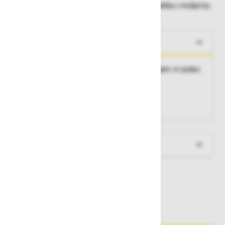
Dobavne roke lahko preverite po dodajanju izdelka v košarico.
O izdelku
Zaščita za vrvi in trakove na robovih, s kavljem in zanko
Material:
poliester
Velikost:
0,4 m
Teža:
0,09 kg
Več informacij