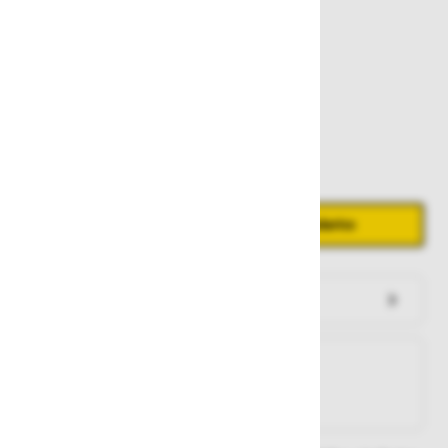
34,80 €
Zaloga
Količina
Zmanjšaj količino
Povečaj količino
−
+
Dodaj v košarico
Preveri zalogo po trgovinah
Na zalogi
Na zalogi v eni ali več trgovinah
Na zalogi pri proizvajalcu