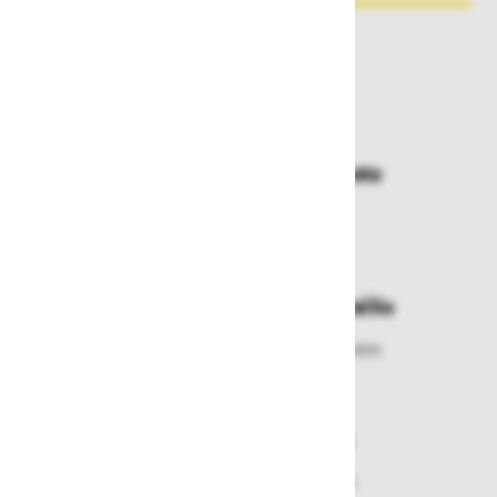
Zakaj kupovati pri nas?
Dostava in prevzemna mesta
Izberite način dostave ali
najbližje prevzemno mesto
Enostavna zamenjava in vračila
Izbrano blago lahko ensotavno vrnete
ali zamenjate
Varen nakup in plačila
Nakupi v naši trgovini so varni