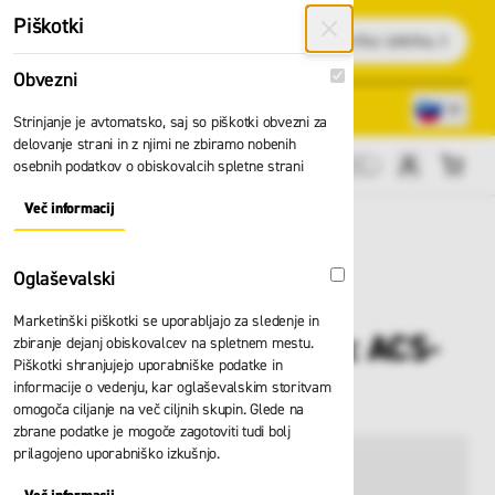
Preskoči na vsebino
Piškotki
Išči
Obvezni
Obvezni
Lokacije trgovin
080 22 75
Strinjanje je avtomatsko, saj so piškotki obvezni za
delovanje strani in z njimi ne zbiramo nobenih
osebnih podatkov o obiskovalcih spletne strani
Cene brez DDV
Več informacij
About "Obvezni" Cookie Group
Oglaševalski
Oglaševalski
Marketinški piškotki se uporabljajo za sledenje in
Zaščita vrvi Skylotec ACS-
zbiranje dejanj obiskovalcev na spletnem mestu.
Piškotki shranjujejo uporabniške podatke in
0039
informacije o vedenju, kar oglaševalskim storitvam
omogoča ciljanje na več ciljnih skupin. Glede na
zbrane podatke je mogoče zagotoviti tudi bolj
prilagojeno uporabniško izkušnjo.