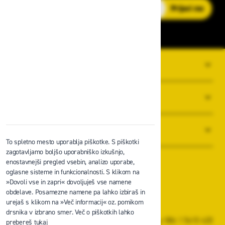
E-poštni naslov
Prijavi me
O PODJETJU
SPLOŠNI POGOJI POSLOVANJA
NOVICE
To spletno mesto uporablja piškotke. S piškotki
zagotavljamo boljšo uporabniško izkušnjo,
enostavnejši pregled vsebin, analizo uporabe,
oglasne sisteme in funkcionalnosti. S klikom na
»Dovoli vse in zapri« dovoljuješ vse namene
obdelave. Posamezne namene pa lahko izbiraš in
Zavas d.o.o.
urejaš s klikom na »Več informacij« oz. pomikom
Špruha 19, 1236 Trzin
drsnika v izbrano smer. Več o piškotkih lahko
+386 1 5610 420
prebereš tukaj