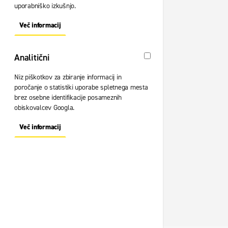
uporabniško izkušnjo.
Več informacij
About "Oglaševalski" Cookie Group
Analitični
Analitični
Niz piškotkov za zbiranje informacij in
poročanje o statistiki uporabe spletnega mesta
brez osebne identifikacije posameznih
obiskovalcev Googla.
Več informacij
About "Analitični" Cookie Group