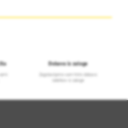
ila
Dobava iz zaloge
varni
Zagotavljamo vam hitro dobavo
izdelkov iz zaloge