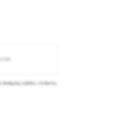
ovinah
 dodajanju izdelka v košarico.