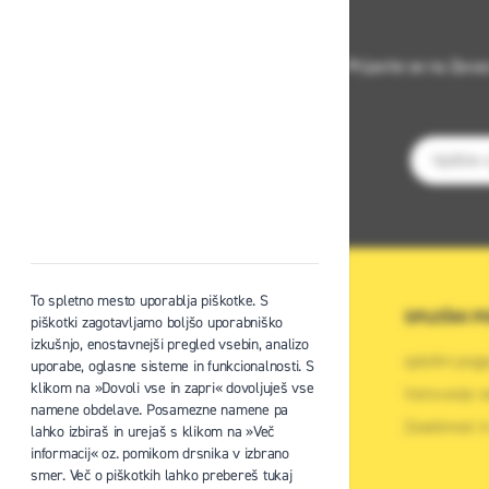
Prijavite se na Zava
E-poštni na
To spletno mesto uporablja piškotke. S
O PODJETJU
SPLOŠNI P
piškotki zagotavljamo boljšo uporabniško
izkušnjo, enostavnejši pregled vsebin, analizo
O podjetju
splošni pogo
uporabe, oglasne sisteme in funkcionalnosti. S
klikom na »Dovoli vse in zapri« dovoljuješ vse
Kontaktni center podjetja
Varovanje o
namene obdelave. Posamezne namene pa
Center za varno delo na višini
Zasebnost in
lahko izbiraš in urejaš s klikom na »Več
informacij« oz. pomikom drsnika v izbrano
Zaposlitev
smer. Več o piškotkih lahko prebereš tukaj