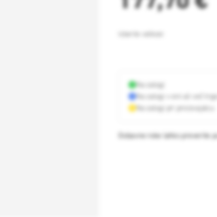
177,70 €
Izberite
velikost
Na zalogi
Na zalogi v eni ali več trg
Na zalogi pri proizvajalcu
Dobavne roke lahko preverite po