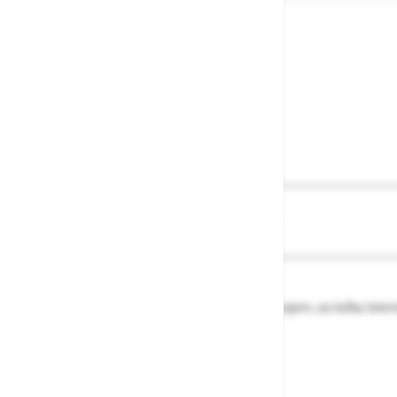
O izdelku
Več informacij
Statična vrv, prešita zanka z zaščitnim ovojem, za težka breme
vitlom in v utesnjenih prostorih