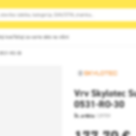
nji kosi
Tečaji za varno delo na višini
-0531-RO-30
Vrv Skylotec S
0531-RO-30
Št. artikla:
129759