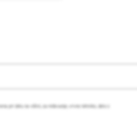
na pri delu na višini, za reševanje, vrvno tehniko, delo z