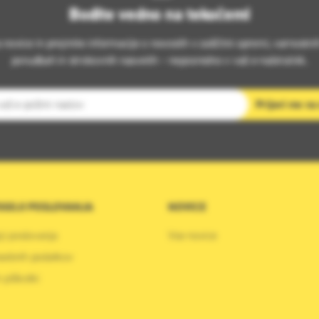
Bodite vedno na tekočem!
s novice in prejmite informacije o novostih v zaščitni opremi, varnostni
ponudbah in strokovnih nasvetih – neposredno v vaš e-nabiralnik.
slov
Prijavi me na
OGOJI POSLOVANJA
NOVICE
ji poslovanja
Vse novice
sebnih podatkov
 piškotki