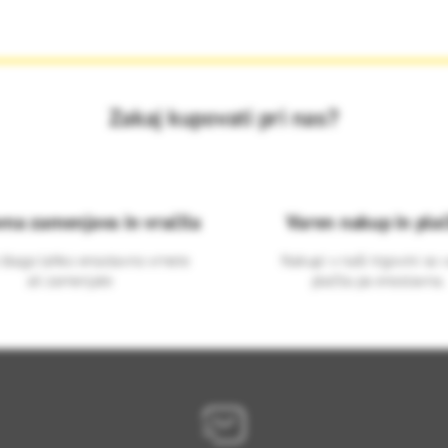
Zakaj kupovati pri nas?
vna zamenjava in vračila
Varen nakup in plač
 blago lahko ensotavno vrnete
Nakupi v naši trgovini so 
ali zamenjate
plačila pa enostavna.