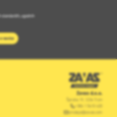
h standardih, ugodnih
 e-novice
Zavas d.o.o.
Špruha 19, 1236 Trzin
+386 1 5610 420
prodaja@zavas.com