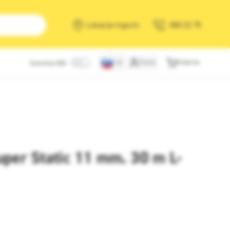
Išči
Lokacije trgovin
080 22 75
Prijava
Košarica
Cene brez DDV
uper Static 11 mm. 30 m L-