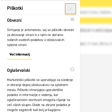
Preskoči na vsebino
Piškotki
Obvezni
Obvezni
Strinjanje je avtomatsko, saj so piškotki obvezni
GLAVNI MENI
Vsi izdelki
IZDELKI V AKCIJI
Zad
za delovanje strani in z njimi ne zbiramo
nobenih osebnih podatkov o obiskovalcih
Domov
Vrv Skylotec Super Static 11 mm. 30 m L
Nazaj
spletne strani
Več informacij
About "Obvezni" Cookie Group
Oglaševalski
Oglaševalski
Marketinški piškotki se uporabljajo za sledenje
in zbiranje dejanj obiskovalcev na spletnem
mestu. Piškotki shranjujejo uporabniške
podatke in informacije o vedenju, kar
oglaševalskim storitvam omogoča ciljanje na
več ciljnih skupin. Glede na zbrane podatke je
mogoče zagotoviti tudi bolj prilagojeno