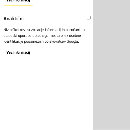
Več informacij
About "Oglaševalski" Cookie Group
Analitični
Analitični
Niz piškotkov za zbiranje informacij in poročanje o
statistiki uporabe spletnega mesta brez osebne
identifikacije posameznih obiskovalcev Googla.
Več informacij
About "Analitični" Cookie Group