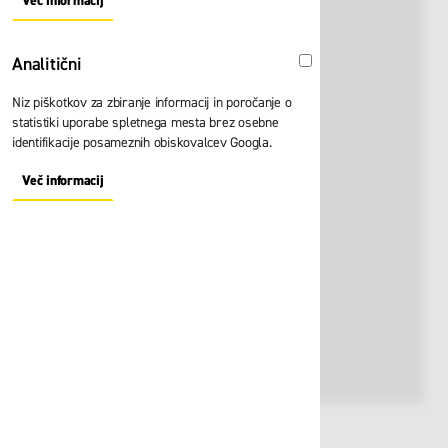
Več informacij
About "Oglaševalski" Cookie Group
Analitični
Analitični
Niz piškotkov za zbiranje informacij in poročanje o
statistiki uporabe spletnega mesta brez osebne
identifikacije posameznih obiskovalcev Googla.
Več informacij
About "Analitični" Cookie Group
Št. artikla:
108581