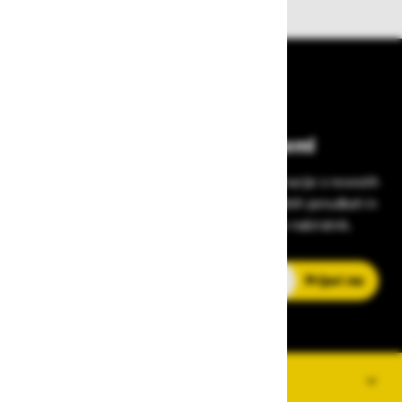
Bodite vedno na tekočem!
Prijavite se na Zavas novice in prejmite informacije o novostih
v zaščitni opremi, varnostnih standardih, ugodnih ponudbah in
strokovnih nasvetih – neposredno v vaš e-nabiralnik.
E-poštni naslov
Prijavi me
O PODJETJU