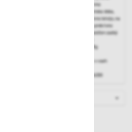
varovanje pred umazanijo in prahom, tribarvna
kombinacija, lahko vzdrževanje, dolga življenska doba,
zapenjanje s pomočjo zadrge skrite s prekrivno letvijo, na
kateri so nameščeni ježki, dva prsna žepa s prekrivno
letvijo in zapenjanjem s pomočjo ježkov, elastičen zadnji
del pasu, dve pokončni gubi na hrbtni strani
Material
: 65% poliester / 35% bombaž - 285g
Barva
: črna - oranžna - siva
Področja uporabe
: Široka možnost uporabe v vseh
industrijskih panogah.
Standard
: EN 3402003, krčenje po DIN EN 26330
Več informacij