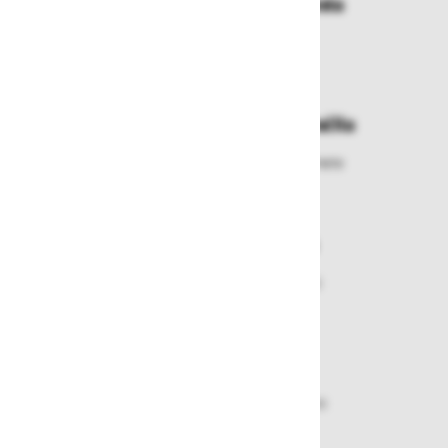
Dostava in prevzemna mesta
Izberite način dostave ali
najbližje prevzemno mesto
Enostavna zamenjava in vračila
Izbrano blago lahko ensotavno vrnete
ali zamenjate
Varen nakup in plačila
Nakupi v naši trgovini so varni
plačila pa enostavna.
Dobava iz zaloge
Zagotavljamo vam hitro dobavo
izdelkov iz zaloge