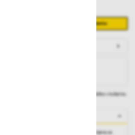
Količina
Zmanjšaj količino
Povečaj količino
−
+
Dodaj v košarico
Preveri zalogo po trgovinah
Na zalogi
Na zalogi v eni ali več trgovinah
Na zalogi pri proizvajalcu
Dobavne roke lahko preverite po dodajanju izdelka v košarico.
O izdelku
Prednosti
:visoko kakovosten telovnik namenjena za