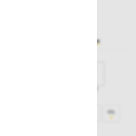
25,60 €
Želite sočasno naročiti več izdelkov?
Hiter vnos
Izberite barvo
Svetlo siva
Črna
Zelena
Modra
Izberite
velikost
XS
S
M
L
XL
XXL
XXXL
4XL