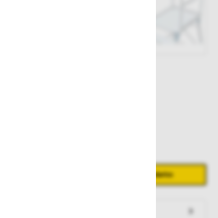
Št. artikla:
109183
989,00 €
Zaloga
Količina
Zmanjšaj količino
Povečaj količino
−
+
Dodaj v košarico
Preveri zalogo po trgovinah