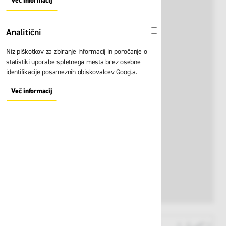
Več informacij
About "Oglaševalski" Cookie Group
Analitični
Analitični
Niz piškotkov za zbiranje informacij in poročanje o
statistiki uporabe spletnega mesta brez osebne
identifikacije posameznih obiskovalcev Googla.
Več informacij
About "Analitični" Cookie Group
View larger image
View larger image
View larger i