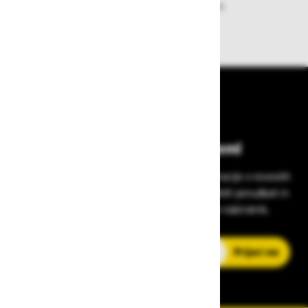
Zagotavljamo vam hitro dobavo
izdelkov iz zaloge
Bodite vedno na tekočem!
Prijavite se na Zavas novice in prejmite informacije o novostih
v zaščitni opremi, varnostnih standardih, ugodnih ponudbah in
strokovnih nasvetih – neposredno v vaš e-nabiralnik.
E-poštni naslov
Prijavi me