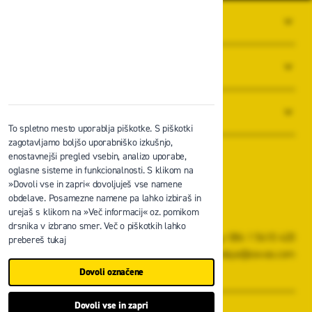
O PODJETJU
SPLOŠNI POGOJI POSLOVANJA
NOVICE
To spletno mesto uporablja piškotke. S piškotki
zagotavljamo boljšo uporabniško izkušnjo,
enostavnejši pregled vsebin, analizo uporabe,
oglasne sisteme in funkcionalnosti. S klikom na
»Dovoli vse in zapri« dovoljuješ vse namene
obdelave. Posamezne namene pa lahko izbiraš in
Zavas d.o.o.
urejaš s klikom na »Več informacij« oz. pomikom
Špruha 19, 1236 Trzin
drsnika v izbrano smer. Več o piškotkih lahko
+386 1 5610 420
prebereš tukaj
prodaja@zavas.com
Dovoli označene
ZAVAS d.o.o., vse pravice pridržane.
Dovoli vse in zapri