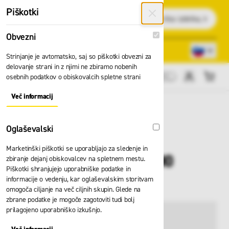
Preskoči na vsebino
Piškotki
Išči
Obvezni
Obvezni
Lokacije trgovin
080 22 75
Strinjanje je avtomatsko, saj so piškotki obvezni za
delovanje strani in z njimi ne zbiramo nobenih
osebnih podatkov o obiskovalcih spletne strani
Cene brez DDV
Več informacij
About "Obvezni" Cookie Group
Oglaševalski
Oglaševalski
Marketinški piškotki se uporabljajo za sledenje in
Stopnice Zarges Z600
zbiranje dejanj obiskovalcev na spletnem mestu.
Piškotki shranjujejo uporabniške podatke in
41971
informacije o vedenju, kar oglaševalskim storitvam
omogoča ciljanje na več ciljnih skupin. Glede na
zbrane podatke je mogoče zagotoviti tudi bolj
prilagojeno uporabniško izkušnjo.