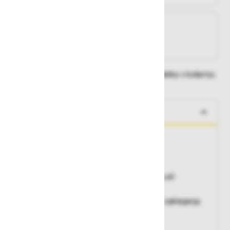
Na zalogi
Na zalogi v eni ali več trgovinah
Na zalogi pri proizvajalcu
Dobavne roke lahko preverite po dodajanju izdelka v košarico.
O izdelku
Izvedba iz aluminijastih stopnic in podesta
• 200 mm globoke stopnice.
• Platforma velikosti 600 x 800 mm.
• Varovalna ograja višine 1,00 m na podestu ali
stopnicah.
• Štiri vzmetena vrtljiva kolesa z možnostjo zaklepanja
vrtljivosti.
• Antistatični čepi.