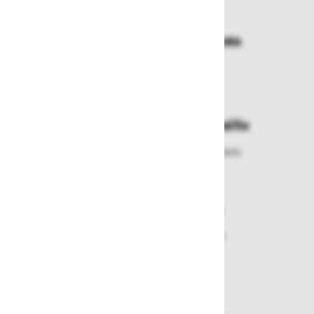
Dostava in prevzemna mesta
Izberite način dostave ali
najbližje prevzemno mesto
Enostavna zamenjava in vračila
Izbrano blago lahko ensotavno vrnete
ali zamenjate
Varen nakup in plačila
Nakupi v naši trgovini so varni
plačila pa enostavna.
Dobava iz zaloge