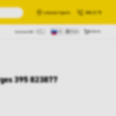
Išči
Lokacije trgovin
080 22 75
Prijava
Košarica
Cene brez DDV
arges 395 823877