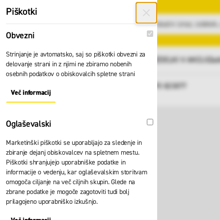
Preskoči na vsebino
Piškotki
Obvezni
Obvezni
Strinjanje je avtomatsko, saj so piškotki obvezni za
GLAVNI MENI
Vsi izdelki
IZDELKI V AKCIJI
Zad
delovanje strani in z njimi ne zbiramo nobenih
osebnih podatkov o obiskovalcih spletne strani
Domov
Stabilizator Zarges 395 823877
Nazaj
Več informacij
About "Obvezni" Cookie Group
Oglaševalski
Oglaševalski
Marketinški piškotki se uporabljajo za sledenje in
zbiranje dejanj obiskovalcev na spletnem mestu.
Piškotki shranjujejo uporabniške podatke in
informacije o vedenju, kar oglaševalskim storitvam
omogoča ciljanje na več ciljnih skupin. Glede na
zbrane podatke je mogoče zagotoviti tudi bolj
prilagojeno uporabniško izkušnjo.