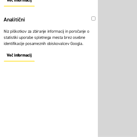
Več informacij
About "Oglaševalski" Cookie Group
Analitični
Analitični
Niz piškotkov za zbiranje informacij in poročanje o
statistiki uporabe spletnega mesta brez osebne
identifikacije posameznih obiskovalcev Googla.
Več informacij
About "Analitični" Cookie Group