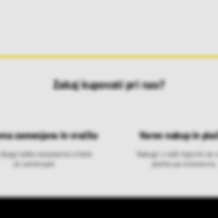
Zakaj kupovati pri nas?
vna zamenjava in vračila
Varen nakup in plač
 blago lahko ensotavno vrnete
Nakupi v naši trgovini so 
ali zamenjate
plačila pa enostavna.