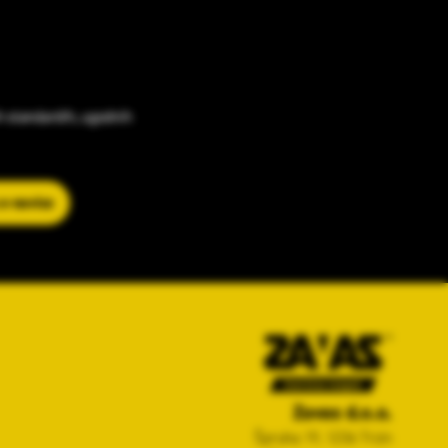
h standardih, ugodnih
 e-novice
Zavas d.o.o.
Špruha 19, 1236 Trzin