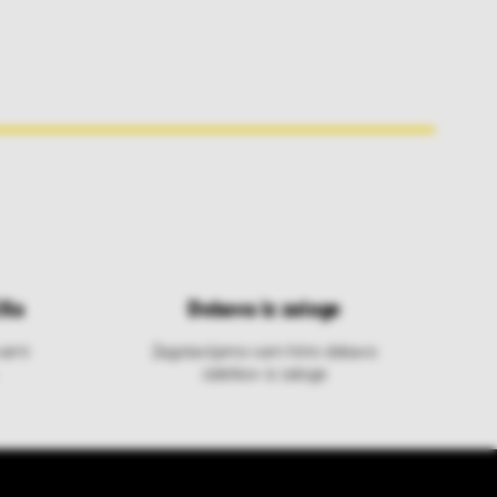
ila
Dobava iz zaloge
varni
Zagotavljamo vam hitro dobavo
izdelkov iz zaloge