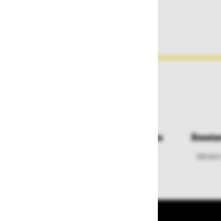
Dostava in prevzemna mesta
Enosta
Izberite način dostave ali
Izbrano
najbližje prevzemno mesto