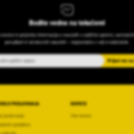
Bodite vedno na tekočem!
s novice in prejmite informacije o novostih v zaščitni opremi, varnostni
ponudbah in strokovnih nasvetih – neposredno v vaš e-nabiralnik.
slov
Prijavi me na
OGOJI POSLOVANJA
NOVICE
ji poslovanja
Vse novice
sebnih podatkov
 piškotki