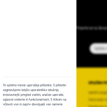
Prijavite se na Zava
E-poštni na
O PODJETJU
SPLOŠNI P
To spletno mesto uporablja piškotke. S piškotki
zagotavljamo boljšo uporabniško izkušnjo,
O podjetju
splošni pogo
enostavnejši pregled vsebin, analizo uporabe,
Kontaktni center podjetja
Varovanje o
oglasne sisteme in funkcionalnosti. S klikom na
»Dovoli vse in zapri« dovoljuješ vse namene
Center za varno delo na višini
Zasebnost in