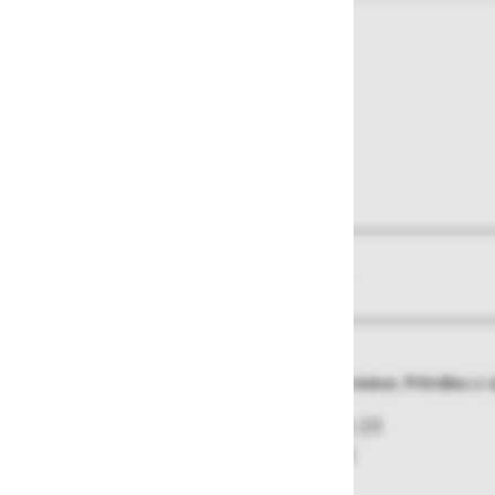
O izdelku
Več informacij
Spodnja stabilizacijska razširitev stojišča lestve. Pritrditev z
Zunanje mere stranice [mm]:
73 x 25
Razdalja med luknjami [mm]:
395