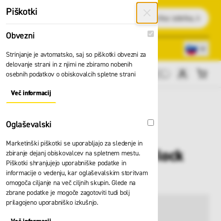
Preskoči na vsebino
Piškotki
Išči
Obvezni
Obvezni
Lokacije trgovin
080 22 75
Strinjanje je avtomatsko, saj so piškotki obvezni za
delovanje strani in z njimi ne zbiramo nobenih
osebnih podatkov o obiskovalcih spletne strani
Cene brez DDV
Več informacij
About "Obvezni" Cookie Group
Oglaševalski
Oglaševalski
Marketinški piškotki se uporabljajo za sledenje in
Škripec Skylotec up lock
zbiranje dejanj obiskovalcev na spletnem mestu.
Piškotki shranjujejo uporabniške podatke in
H-267
informacije o vedenju, kar oglaševalskim storitvam
omogoča ciljanje na več ciljnih skupin. Glede na
zbrane podatke je mogoče zagotoviti tudi bolj
prilagojeno uporabniško izkušnjo.