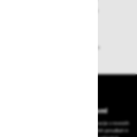
Nakupi v naši trgovini so varni
plačila pa enostavna.
Dobava iz zaloge
Zagotavljamo vam hitro dobavo
izdelkov iz zaloge
Bodite vedno na tekočem!
Prijavite se na Zavas novice in prejmite informacije o novostih
v zaščitni opremi, varnostnih standardih, ugodnih ponudbah in