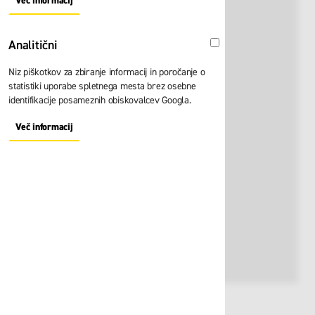
Več informacij
About "Oglaševalski" Cookie Group
Analitični
Analitični
Niz piškotkov za zbiranje informacij in poročanje o
statistiki uporabe spletnega mesta brez osebne
identifikacije posameznih obiskovalcev Googla.
Več informacij
About "Analitični" Cookie Group
Št. artikla:
129775