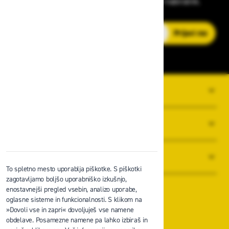
strokovnih nasvetih – neposredno v vaš e-nabiralnik.
E-poštni naslov
Prijavi me
O PODJETJU
SPLOŠNI POGOJI POSLOVANJA
NOVICE
To spletno mesto uporablja piškotke. S piškotki
zagotavljamo boljšo uporabniško izkušnjo,
enostavnejši pregled vsebin, analizo uporabe,
oglasne sisteme in funkcionalnosti. S klikom na
»Dovoli vse in zapri« dovoljuješ vse namene
obdelave. Posamezne namene pa lahko izbiraš in
Zavas d.o.o.