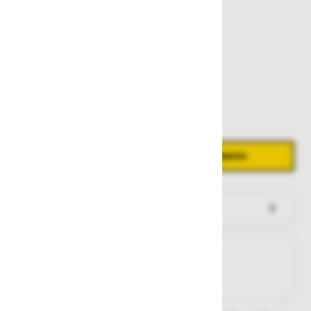
104,00 €
Zaloga
Količina
Zmanjšaj količino
Povečaj količino
−
+
Dodaj v košarico
Preveri zalogo po trgovinah
Na zalogi
Na zalogi v eni ali več trgovinah
Na zalogi pri proizvajalcu