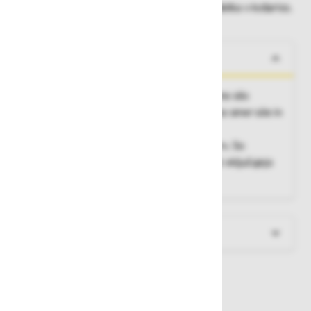
Dobavne roke lahko preverite po dodajanju izdelka v košarico.
O izdelku
Škripec je orodje, s katerim lahko zmanjšamo silo
potrebno za dviganje bremena, preusmerimo smer sile in
zmanjšamo
trenje vrvi. Sestavlja ga kolo z utorom za vrv. So
bistvenega pomena za rutinske operacije, ki vključujejo
reševanje in prevoz oseb.
Več informacij