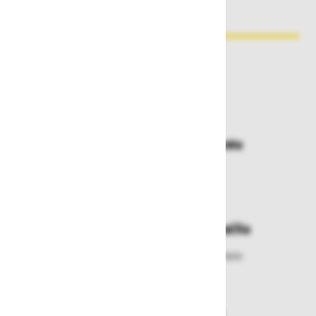
Zakaj kupovati pri nas?
Dostava in prevzemna mesta
Izberite način dostave ali
najbližje prevzemno mesto
Enostavna zamenjava in vračila
Izbrano blago lahko ensotavno vrnete
ali zamenjate
Varen nakup in plačila