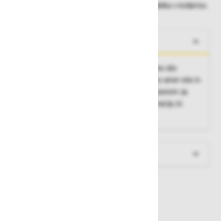
Dobavne roke lahko preverite po dodajanju izdelka v košarico.
O izdelku
Škripec je orodje, s katerim lahko zmanjšamo silo
potrebno za dviganje bremena, preusmerimo smer sile in
zmanjšamo trenje vrvi. Sestavlja ga kolo z utorom za
vrv. So bistvenega pomena za rutinske operacije, ki
vključujejo reševanje in prevoz oseb.
Več informacij