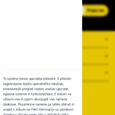
E-poštni naslov
Prijavi me
O PODJETJU
SPLOŠNI POGOJI POSLOVANJA
NOVICE
To spletno mesto uporablja piškotke. S piškotki
zagotavljamo boljšo uporabniško izkušnjo,
enostavnejši pregled vsebin, analizo uporabe,
oglasne sisteme in funkcionalnosti. S klikom na
»Dovoli vse in zapri« dovoljuješ vse namene
obdelave. Posamezne namene pa lahko izbiraš in
Zavas d.o.o.
urejaš s klikom na »Več informacij« oz. pomikom
Špruha 19, 1236 Trzin
drsnika v izbrano smer. Več o piškotkih lahko