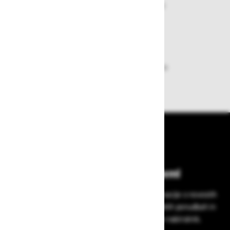
Nakupi v naši trgovini so varni
plačila pa enostavna.
Dobava iz zaloge
Zagotavljamo vam hitro dobavo
izdelkov iz zaloge
Bodite vedno na tekočem!
Prijavite se na Zavas novice in prejmite informacije o novostih
v zaščitni opremi, varnostnih standardih, ugodnih ponudbah in
strokovnih nasvetih – neposredno v vaš e-nabiralnik.