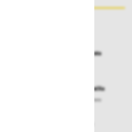
Zakaj kupovati pri nas?
Dostava in prevzemna mesta
Izberite način dostave ali
najbližje prevzemno mesto
Enostavna zamenjava in vračila
Izbrano blago lahko ensotavno vrnete
ali zamenjate
Varen nakup in plačila