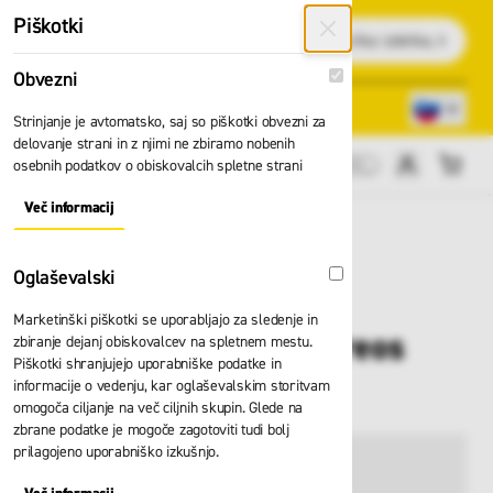
Preskoči na vsebino
Piškotki
Išči
Obvezni
Obvezni
Lokacije trgovin
080 22 75
Strinjanje je avtomatsko, saj so piškotki obvezni za
delovanje strani in z njimi ne zbiramo nobenih
osebnih podatkov o obiskovalcih spletne strani
Cene brez DDV
Več informacij
About "Obvezni" Cookie Group
Oglaševalski
Oglaševalski
Marketinški piškotki se uporabljajo za sledenje in
Škripec Skylotec dareos
zbiranje dejanj obiskovalcev na spletnem mestu.
Piškotki shranjujejo uporabniške podatke in
H-203
informacije o vedenju, kar oglaševalskim storitvam
omogoča ciljanje na več ciljnih skupin. Glede na
zbrane podatke je mogoče zagotoviti tudi bolj
prilagojeno uporabniško izkušnjo.