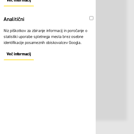
Več informacij
About "Oglaševalski" Cookie Group
Analitični
Analitični
Niz piškotkov za zbiranje informacij in poročanje o
statistiki uporabe spletnega mesta brez osebne
identifikacije posameznih obiskovalcev Googla.
Več informacij
About "Analitični" Cookie Group
Št. artikla:
123735