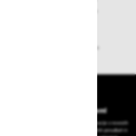
Nakupi v naši trgovini so varni
plačila pa enostavna.
Dobava iz zaloge
Zagotavljamo vam hitro dobavo
izdelkov iz zaloge
Bodite vedno na tekočem!
Prijavite se na Zavas novice in prejmite informacije o novostih
v zaščitni opremi, varnostnih standardih, ugodnih ponudbah in