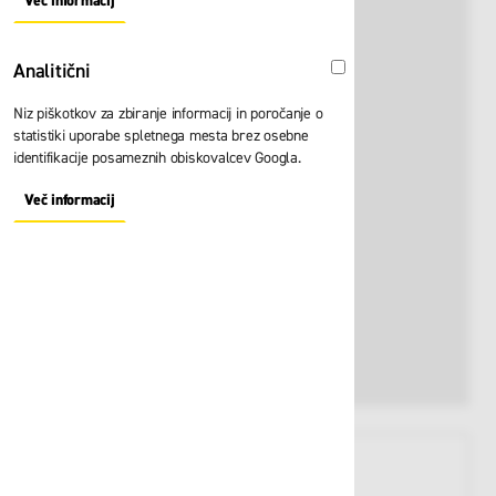
Več informacij
About "Oglaševalski" Cookie Group
Analitični
Analitični
Niz piškotkov za zbiranje informacij in poročanje o
statistiki uporabe spletnega mesta brez osebne
identifikacije posameznih obiskovalcev Googla.
Več informacij
About "Analitični" Cookie Group
View larger image
View larger image