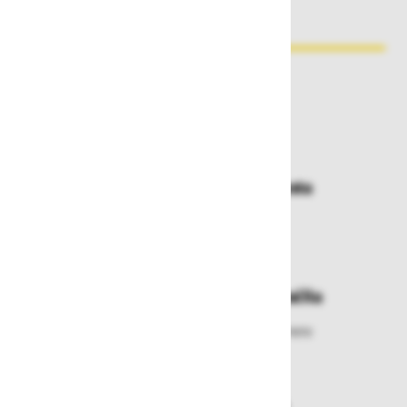
Zakaj kupovati pri nas?
Dostava in prevzemna mesta
Izberite način dostave ali
najbližje prevzemno mesto
Enostavna zamenjava in vračila
Izbrano blago lahko ensotavno vrnete
ali zamenjate
Varen nakup in plačila