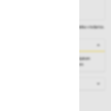
Na zalogi
Na zalogi v eni ali več trgovinah
Na zalogi pri proizvajalcu
Dobavne roke lahko preverite po dodajanju izdelka v košarico.
O izdelku
Fiksno konstrukcijsko sidrišče, pritrditev z vijakom
premera 18 mm in minimalne dolžine 133 mm
Več informacij