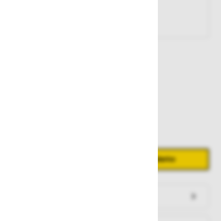
Št. artikla:
127690
99,30 €
Zaloga
Količina
Zmanjšaj količino
Povečaj količino
−
+
Dodaj v košarico
Preveri zalogo po trgovinah