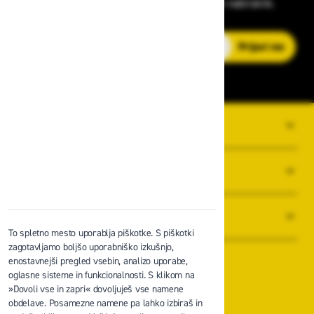
strokovnih nasvetih – neposredno v vaš e-nabiralnik.
E-poštni naslov
Prijavi me
O PODJETJU
SPLOŠNI POGOJI POSLOVANJA
NOVICE
To spletno mesto uporablja piškotke. S piškotki
zagotavljamo boljšo uporabniško izkušnjo,
enostavnejši pregled vsebin, analizo uporabe,
oglasne sisteme in funkcionalnosti. S klikom na
»Dovoli vse in zapri« dovoljuješ vse namene
obdelave. Posamezne namene pa lahko izbiraš in
Zavas d.o.o.