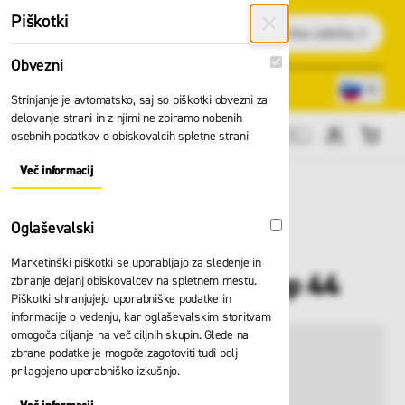
Preskoči na vsebino
Piškotki
Išči
Obvezni
Obvezni
Lokacije trgovin
080 22 75
Strinjanje je avtomatsko, saj so piškotki obvezni za
delovanje strani in z njimi ne zbiramo nobenih
osebnih podatkov o obiskovalcih spletne strani
Cene brez DDV
Več informacij
About "Obvezni" Cookie Group
Oglaševalski
Oglaševalski
Marketinški piškotki se uporabljajo za sledenje in
Sidrišče D-bolt typ ap 44
zbiranje dejanj obiskovalcev na spletnem mestu.
Piškotki shranjujejo uporabniške podatke in
informacije o vedenju, kar oglaševalskim storitvam
omogoča ciljanje na več ciljnih skupin. Glede na
zbrane podatke je mogoče zagotoviti tudi bolj
prilagojeno uporabniško izkušnjo.