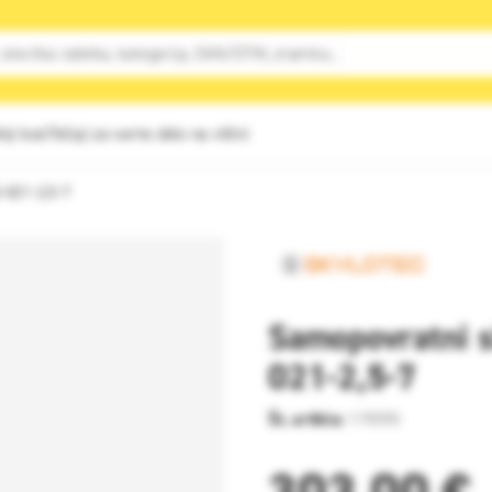
nji kosi
Tečaji za varno delo na višini
-021-2,5-7
Samopovratni s
021-2,5-7
Št. artikla:
119090