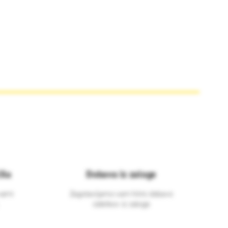
ila
Dobava iz zaloge
varni
Zagotavljamo vam hitro dobavo
izdelkov iz zaloge