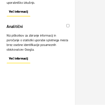
uporabniško izkušnjo.
Več informacij
About "Oglaševalski" Cookie Group
Analitični
Analitični
Niz piškotkov za zbiranje informacij in
poročanje o statistiki uporabe spletnega mesta
brez osebne identifikacije posameznih
obiskovalcev Googla.
Več informacij
About "Analitični" Cookie Group