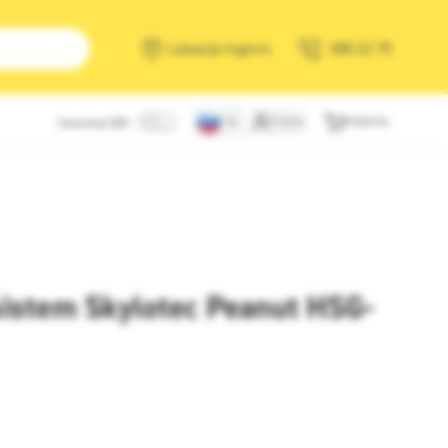
Išči
Lokacije trgovin
080 22 75
Prijava
Košarica
Cene brez DDV
istem Skylotec Peanut HSG-