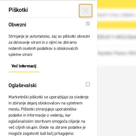
Preskoči na vsebino
Piškotki
Obvezni
Obvezni
Strinjanje je avtomatsko, saj so piškotki obvezni
GLAVNI MENI
Vsi izdelki
IZDELKI V AKCIJI
Zad
za delovanje strani in z njimi ne zbiramo
nobenih osebnih podatkov o obiskovalcih
Domov
Samopovratni sistem Skylotec Peanut HSG
Nazaj
spletne strani
Več informacij
About "Obvezni" Cookie Group
Oglaševalski
Oglaševalski
Marketinški piškotki se uporabljajo za sledenje
in zbiranje dejanj obiskovalcev na spletnem
mestu. Piškotki shranjujejo uporabniške
podatke in informacije o vedenju, kar
oglaševalskim storitvam omogoča ciljanje na
več ciljnih skupin. Glede na zbrane podatke je
mogoče zagotoviti tudi bolj prilagojeno