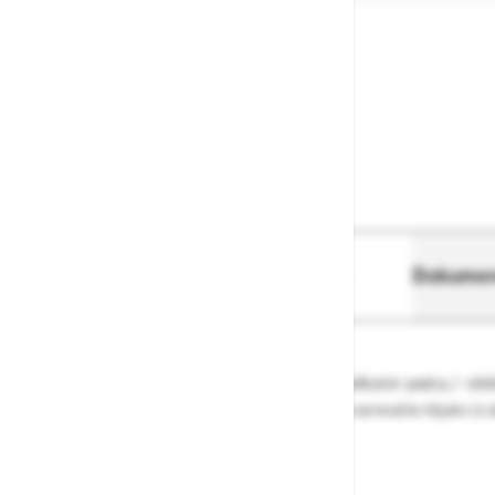
O izdelku
Več informacij
Dokument
Samopovratni sistem, blažilni element, indikator padca, I o
aluminija KOBRA AL TRI (povezava A) in varovalno kljuko iz a
nosilnost od 50 kg do 135 kg
Dolžina:
2,5 m
Teža:
1,8 kg