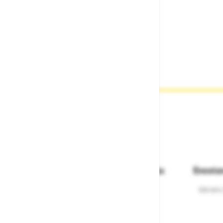
Povezava A:
KOBRA AL TRI 22 mm
Povezava B:
FS 64 ALU 64mm
Dostava in prevzemna mesta
Enosta
Izberite način dostave ali
Izbrano
najbližje prevzemno mesto