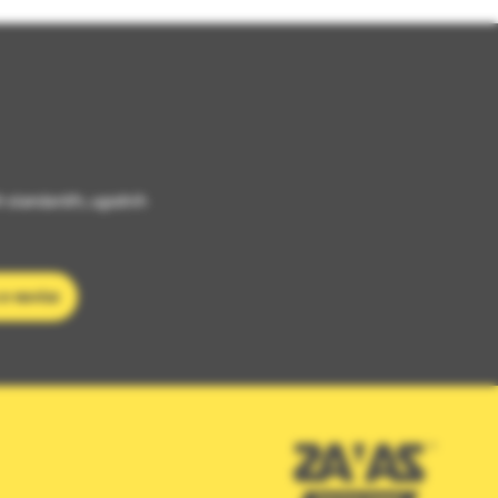
h standardih, ugodnih
 e-novice