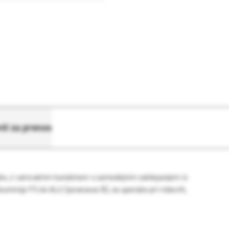
i za prenos
blike, z varovalnim karabinom s samodejnim zaklepanjem iz
luminija FS 64 ALU (povezava B), za uporabo pri robovih,