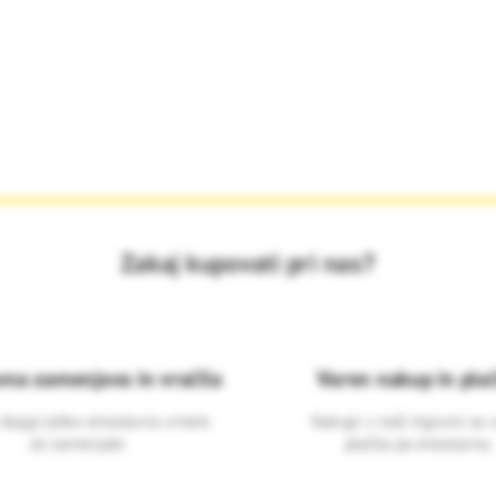
Zakaj kupovati pri nas?
vna zamenjava in vračila
Varen nakup in plač
 blago lahko ensotavno vrnete
Nakupi v naši trgovini so 
ali zamenjate
plačila pa enostavna.