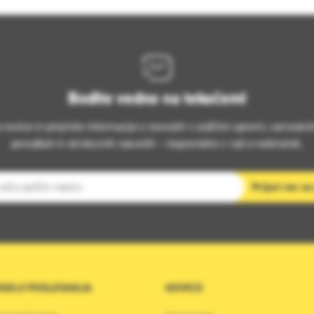
Bodite vedno na tekočem!
s novice in prejmite informacije o novostih v zaščitni opremi, varnostni
ponudbah in strokovnih nasvetih – neposredno v vaš e-nabiralnik.
slov
Prijavi me na
OGOJI POSLOVANJA
NOVICE