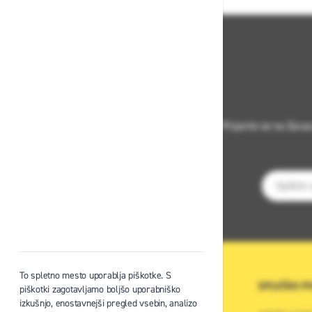
Prijavite se na Zava
E-poštni na
To spletno mesto uporablja piškotke. S
O PODJETJU
SPLOŠNI P
piškotki zagotavljamo boljšo uporabniško
izkušnjo, enostavnejši pregled vsebin, analizo