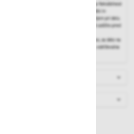
ves dan, kombinirani dvojni nanos zagotavlja fleksibilnost
in oprijemljivost, zaščita pred olji, ogljikovodiki in
maščobami, za optimalen in dolgotrajen oprijem pri delu
z olji in maščobami, tanek nitrilni nanos nudi zaščito pred
številnimi kemičnimi snovmi
Področja uporabe:
zunanja dela, gradbeništvo, za delo na
letališčih, železnicah, logistika, skladiščenje, vzdrževalna
dela
Več informacij
Dokumenti za prenos