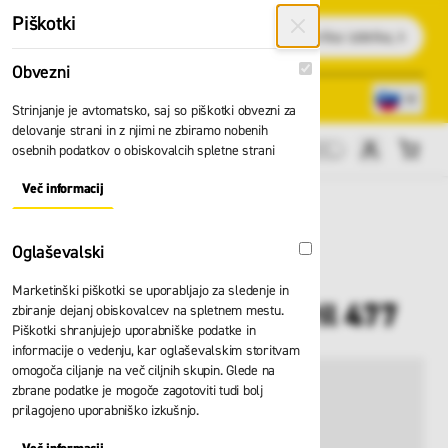
Preskoči na vsebino
Piškotki
Išči
Obvezni
Obvezni
Lokacije trgovin
080 22 75
Strinjanje je avtomatsko, saj so piškotki obvezni za
delovanje strani in z njimi ne zbiramo nobenih
osebnih podatkov o obiskovalcih spletne strani
Cene brez DDV
Več informacij
About "Obvezni" Cookie Group
Oglaševalski
Oglaševalski
Marketinški piškotki se uporabljajo za sledenje in
Rokavice Showa nitril 477
zbiranje dejanj obiskovalcev na spletnem mestu.
Piškotki shranjujejo uporabniške podatke in
informacije o vedenju, kar oglaševalskim storitvam
omogoča ciljanje na več ciljnih skupin. Glede na
zbrane podatke je mogoče zagotoviti tudi bolj
prilagojeno uporabniško izkušnjo.