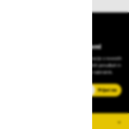
Bodite vedno na tekočem!
Prijavite se na Zavas novice in prejmite informacije o novostih
v zaščitni opremi, varnostnih standardih, ugodnih ponudbah in
strokovnih nasvetih – neposredno v vaš e-nabiralnik.
E-poštni naslov
Prijavi me
O PODJETJU