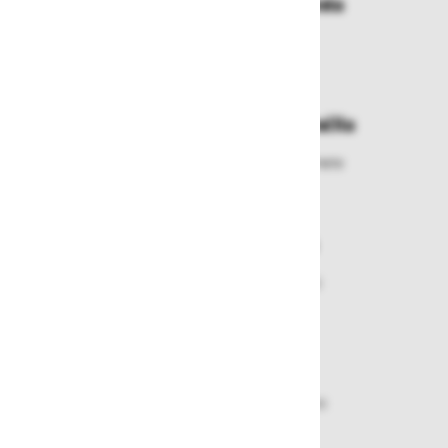
Dostava in prevzemna mesta
Izberite način dostave ali
najbližje prevzemno mesto
Enostavna zamenjava in vračila
Izbrano blago lahko ensotavno vrnete
ali zamenjate
Varen nakup in plačila
Nakupi v naši trgovini so varni
plačila pa enostavna.
Dobava iz zaloge
Zagotavljamo vam hitro dobavo
izdelkov iz zaloge