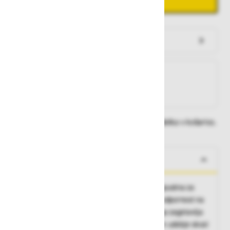
Dodaj v košarico
Preveri zalogo po trgovinah
Na zalogi
Na zalogi v eni ali več trgovinah
Na zalogi pri proizvajalcu
Dobavne roke lahko preverite po dodajanju izdelka v košarico.
O izdelku
Značilnosti:
topla in udobna rokavica, nepropustna za
tekočine do prevlečenega območja, visoka odpornost na
mehansko obrabo, izolativna akrilna podloga zagotavlja
zaščito pred mrazom in zagotavlja toploto in udobje skozi