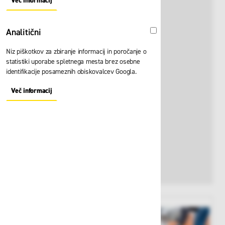
Več informacij
About "Oglaševalski" Cookie Group
Analitični
Analitični
Niz piškotkov za zbiranje informacij in poročanje o
statistiki uporabe spletnega mesta brez osebne
identifikacije posameznih obiskovalcev Googla.
Več informacij
About "Analitični" Cookie Group
View larger image
View larger image
View larger i