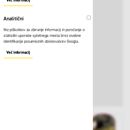
Več informacij
About "Oglaševalski" Cookie Group
Analitični
Analitični
Niz piškotkov za zbiranje informacij in poročanje o
statistiki uporabe spletnega mesta brez osebne
identifikacije posameznih obiskovalcev Googla.
Več informacij
About "Analitični" Cookie Group
View larger image
View larger image
View larger i