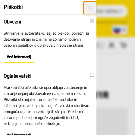
Preskoči na vsebino
Piškotki
Išči
Obvezni
Obvezni
Lokacije trgovin
080 22 75
Strinjanje je avtomatsko, saj so piškotki obvezni za
delovanje strani in z njimi ne zbiramo nobenih
osebnih podatkov o obiskovalcih spletne strani
Cene brez DDV
Več informacij
About "Obvezni" Cookie Group
Oglaševalski
Oglaševalski
Marketinški piškotki se uporabljajo za sledenje in
Rokavice Showa 6781R
zbiranje dejanj obiskovalcev na spletnem mestu.
Piškotki shranjujejo uporabniške podatke in
informacije o vedenju, kar oglaševalskim storitvam
omogoča ciljanje na več ciljnih skupin. Glede na
zbrane podatke je mogoče zagotoviti tudi bolj
prilagojeno uporabniško izkušnjo.