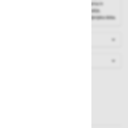
dolgotrajno nošenje, hrapava površina oprijema in
trpežen material nudita odpornost na kemikalije,
ureznine in odrgnine, fleksibilnost, dolga življenjska doba.
Več informacij
Dokumenti za prenos
Sorodni izdelki