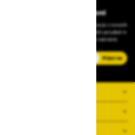
Bodite vedno na tekočem!
Prijavite se na Zavas novice in prejmite informacije o novostih
v zaščitni opremi, varnostnih standardih, ugodnih ponudbah in
strokovnih nasvetih – neposredno v vaš e-nabiralnik.
E-poštni naslov
Prijavi me
O PODJETJU
SPLOŠNI POGOJI POSLOVANJA
NOVICE