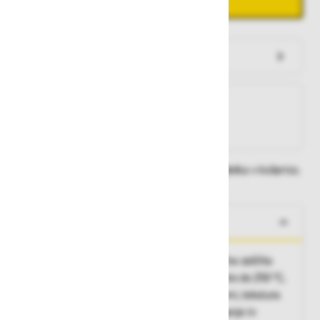
Dodaj v košarico
Preveri zalogo po trgovinah
Na zalogi
Na zalogi v eni ali več trgovinah
Na zalogi pri proizvajalcu
Dobavne roke lahko preverite po dodajanju izdelka v košarico.
O izdelku
Značilnosti: troslojna penasta izolacija, odlična zaščita
pred mrazem, odpornost na kontaktno toploto do 250 °C,
protiurezna zaščita, zaščita pred kemikalijami, tekstura
za boljši oprijem, zasnova za enostavno gibanje in