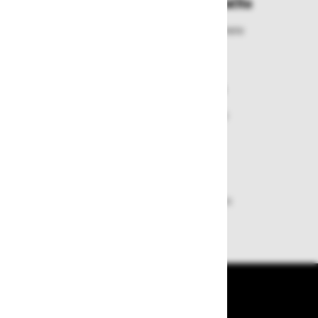
Enostavna zamenjava in vračila
Izbrano blago lahko ensotavno vrnete
ali zamenjate
Varen nakup in plačila
Nakupi v naši trgovini so varni
plačila pa enostavna.
Dobava iz zaloge
Zagotavljamo vam hitro dobavo
izdelkov iz zaloge