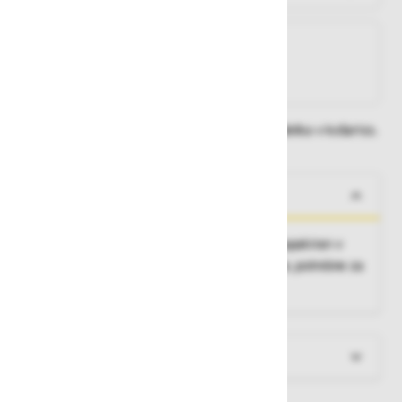
Na zalogi
Na zalogi v eni ali več trgovinah
Na zalogi pri proizvajalcu
Dobavne roke lahko preverite po dodajanju izdelka v košarico.
O izdelku
Komplet RESCUE DEVICE DRIVER KIT je zapakiran v
prenosno škatla, ki vsebuje vse komponente, potrebne za
delovanje reševalne naprave.
Več informacij