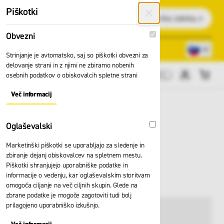
Preskoči na vsebino
Piškotki
Išči
Obvezni
Obvezni
Lokacije trgovin
080 22 75
Strinjanje je avtomatsko, saj so piškotki obvezni za
delovanje strani in z njimi ne zbiramo nobenih
osebnih podatkov o obiskovalcih spletne strani
Cene brez DDV
Več informacij
About "Obvezni" Cookie Group
Oglaševalski
Oglaševalski
Marketinški piškotki se uporabljajo za sledenje in
Reševalni komplet
zbiranje dejanj obiskovalcev na spletnem mestu.
Piškotki shranjujejo uporabniške podatke in
Skylotec Driver Sit
informacije o vedenju, kar oglaševalskim storitvam
omogoča ciljanje na več ciljnih skupin. Glede na
zbrane podatke je mogoče zagotoviti tudi bolj
prilagojeno uporabniško izkušnjo.