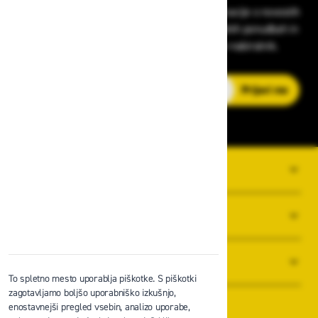
Prijavite se na Zavas novice in prejmite informacije o novostih
v zaščitni opremi, varnostnih standardih, ugodnih ponudbah in
strokovnih nasvetih – neposredno v vaš e-nabiralnik.
E-poštni naslov
Prijavi me
O PODJETJU
SPLOŠNI POGOJI POSLOVANJA
NOVICE
To spletno mesto uporablja piškotke. S piškotki
zagotavljamo boljšo uporabniško izkušnjo,
enostavnejši pregled vsebin, analizo uporabe,