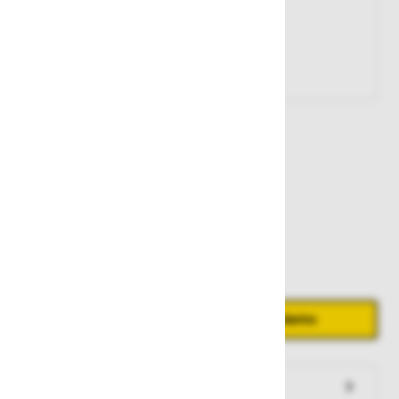
Št. artikla:
127297
1.730,00 €
Zaloga
Količina
Zmanjšaj količino
Povečaj količino
−
+
Dodaj v košarico
Preveri zalogo po trgovinah