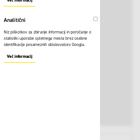
Več informacij
About "Oglaševalski" Cookie Group
Analitični
Analitični
Niz piškotkov za zbiranje informacij in poročanje o
statistiki uporabe spletnega mesta brez osebne
identifikacije posameznih obiskovalcev Googla.
Več informacij
About "Analitični" Cookie Group
View larger image
View larger image