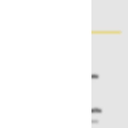
Zakaj kupovati pri nas?
Dostava in prevzemna mesta
Izberite način dostave ali
najbližje prevzemno mesto
Enostavna zamenjava in vračila
Izbrano blago lahko ensotavno vrnete
ali zamenjate