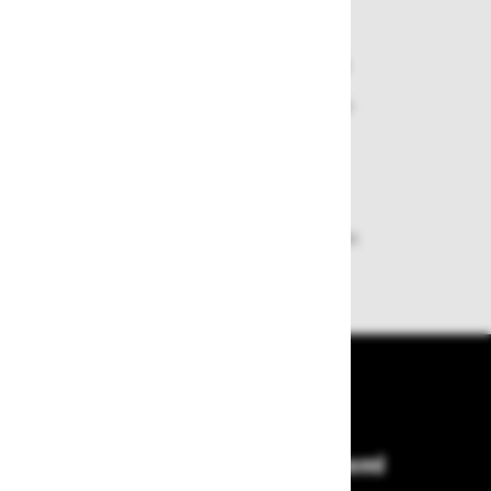
Varen nakup in plačila
Nakupi v naši trgovini so varni
plačila pa enostavna.
Dobava iz zaloge
Zagotavljamo vam hitro dobavo
izdelkov iz zaloge
Bodite vedno na tekočem!