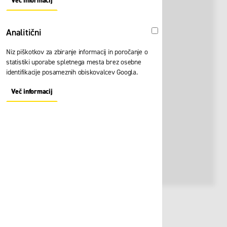
Več informacij
About "Oglaševalski" Cookie Group
Analitični
Analitični
Niz piškotkov za zbiranje informacij in poročanje o
statistiki uporabe spletnega mesta brez osebne
identifikacije posameznih obiskovalcev Googla.
Več informacij
About "Analitični" Cookie Group
Št. artikla:
116529