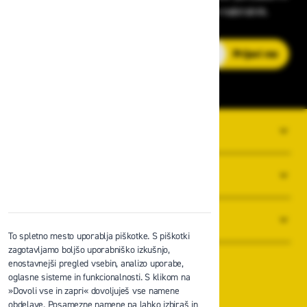
strokovnih nasvetih – neposredno v vaš e-nabiralnik.
E-poštni naslov
Prijavi me
O PODJETJU
SPLOŠNI POGOJI POSLOVANJA
NOVICE
To spletno mesto uporablja piškotke. S piškotki
zagotavljamo boljšo uporabniško izkušnjo,
enostavnejši pregled vsebin, analizo uporabe,
oglasne sisteme in funkcionalnosti. S klikom na
»Dovoli vse in zapri« dovoljuješ vse namene
obdelave. Posamezne namene pa lahko izbiraš in