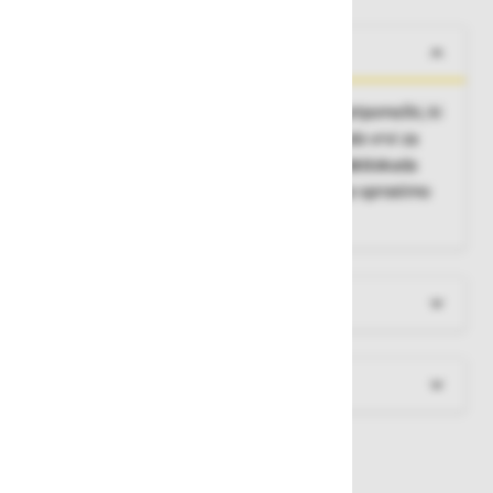
O izdelku
Ročna vrvna prižema, prižeme so tehnični pripomočki, ki
nam omogočajo vzpenjanje po vrvi in blokado vrvi za
preprečevanje drsenja po vrvi v eno smer, deblokada
prižeme je enostavna (s potegom navzgor jo sprostimo
ter nadaljujemo s spuščanjem)
Več informacij
Dokumenti za prenos