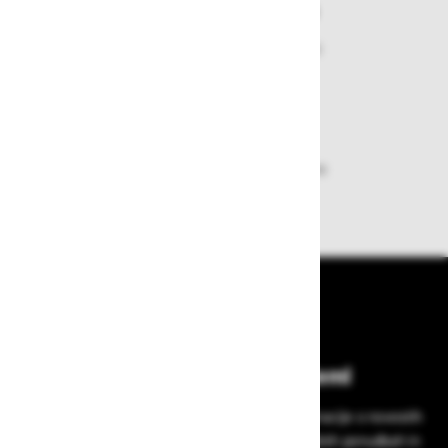
Varen nakup in plačila
Nakupi v naši trgovini so varni
plačila pa enostavna.
Dobava iz zaloge
Zagotavljamo vam hitro dobavo
izdelkov iz zaloge
Bodite vedno na tekočem!
Prijavite se na Zavas novice in prejmite informacije o novostih
v zaščitni opremi, varnostnih standardih, ugodnih ponudbah in