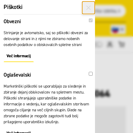
Preskoči na vsebino
Piškotki
Išči
Obvezni
Obvezni
Lokacije trgovin
080 22 75
Strinjanje je avtomatsko, saj so piškotki obvezni za
delovanje strani in z njimi ne zbiramo nobenih
osebnih podatkov o obiskovalcih spletne strani
Cene brez DDV
Več informacij
About "Obvezni" Cookie Group
Oglaševalski
Oglaševalski
Marketinški piškotki se uporabljajo za sledenje in
Prižema Skylotec H-064
zbiranje dejanj obiskovalcev na spletnem mestu.
Piškotki shranjujejo uporabniške podatke in
informacije o vedenju, kar oglaševalskim storitvam
omogoča ciljanje na več ciljnih skupin. Glede na
zbrane podatke je mogoče zagotoviti tudi bolj
prilagojeno uporabniško izkušnjo.