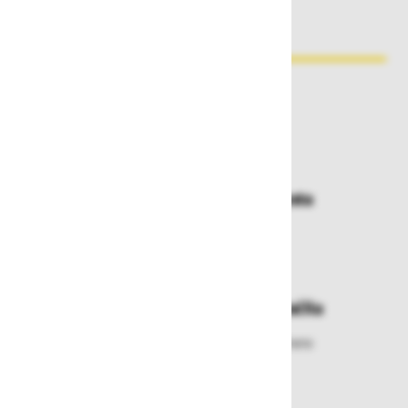
Zakaj kupovati pri nas?
Dostava in prevzemna mesta
Izberite način dostave ali
najbližje prevzemno mesto
Enostavna zamenjava in vračila
Izbrano blago lahko ensotavno vrnete
ali zamenjate