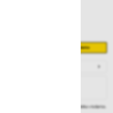
77,60 €
Zaloga
Količina
Zmanjšaj količino
Povečaj količino
−
+
Dodaj v košarico
Preveri zalogo po trgovinah
Na zalogi
Na zalogi v eni ali več trgovinah
Na zalogi pri proizvajalcu
Dobavne roke lahko preverite po dodajanju izdelka v košarico.