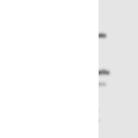
Zakaj kupovati pri nas?
Dostava in prevzemna mesta
Izberite način dostave ali
najbližje prevzemno mesto
Enostavna zamenjava in vračila
Izbrano blago lahko ensotavno vrnete
ali zamenjate
Varen nakup in plačila
Nakupi v naši trgovini so varni
plačila pa enostavna.