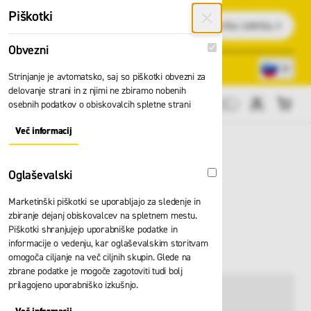
Preskoči na vsebino
Piškotki
Išči
Obvezni
Obvezni
Lokacije trgovin
080 22 75
Strinjanje je avtomatsko, saj so piškotki obvezni za
delovanje strani in z njimi ne zbiramo nobenih
osebnih podatkov o obiskovalcih spletne strani
Cene brez DDV
Več informacij
About "Obvezni" Cookie Group
Oglaševalski
Oglaševalski
Marketinški piškotki se uporabljajo za sledenje in
Predpasnik BP
zbiranje dejanj obiskovalcev na spletnem mestu.
Piškotki shranjujejo uporabniške podatke in
1911.400.32
informacije o vedenju, kar oglaševalskim storitvam
omogoča ciljanje na več ciljnih skupin. Glede na
zbrane podatke je mogoče zagotoviti tudi bolj
prilagojeno uporabniško izkušnjo.