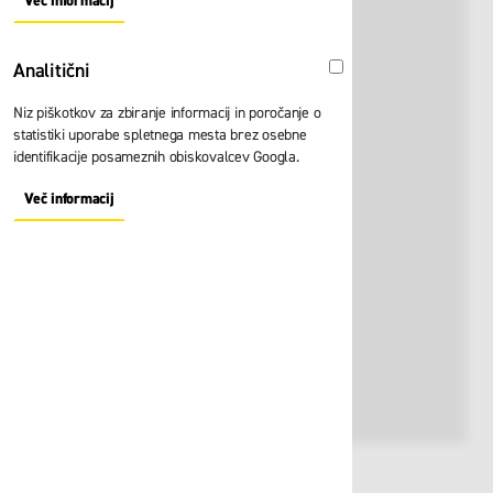
Več informacij
About "Oglaševalski" Cookie Group
Analitični
Analitični
Niz piškotkov za zbiranje informacij in poročanje o
statistiki uporabe spletnega mesta brez osebne
identifikacije posameznih obiskovalcev Googla.
Več informacij
About "Analitični" Cookie Group
Št. artikla:
118229