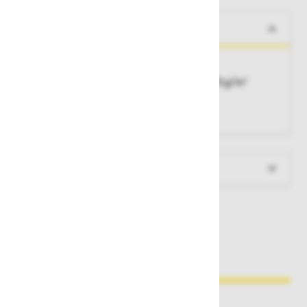
O izdelku
3 kosi v pakiranju
Material:
65% poliester / 35% bombaž - 215 g/m²
Velikost:
širina 100 cm, dolžina 75 cm
Barva
: črna 32
Več informacij