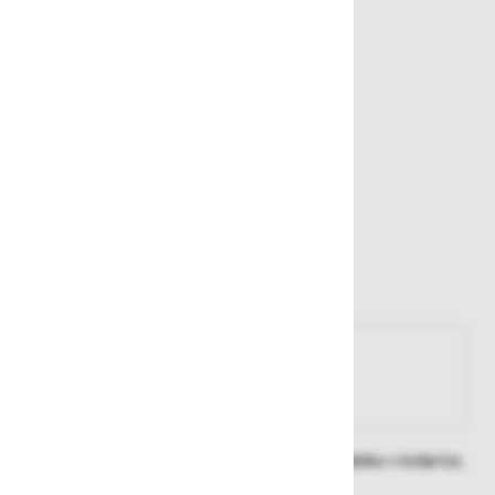
OUTLET
39,90 €
23,94 €
Najnižja cena v zadnjih 30 dneh
23,94 €
Zaloga
Na zalogi
Na zalogi v eni ali več trgovinah
Na zalogi pri proizvajalcu
Dobavne roke lahko preverite po dodajanju izdelka v košarico.