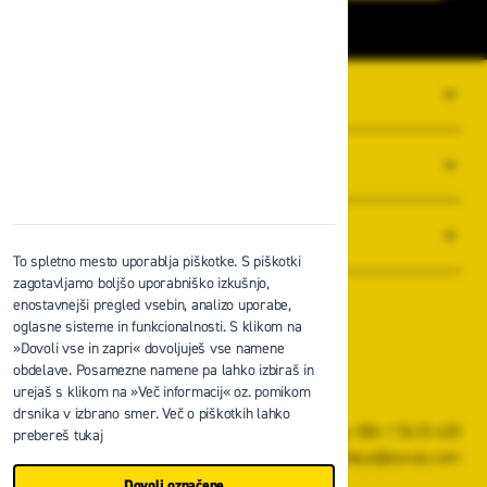
O PODJETJU
SPLOŠNI POGOJI POSLOVANJA
NOVICE
To spletno mesto uporablja piškotke. S piškotki
zagotavljamo boljšo uporabniško izkušnjo,
enostavnejši pregled vsebin, analizo uporabe,
oglasne sisteme in funkcionalnosti. S klikom na
»Dovoli vse in zapri« dovoljuješ vse namene
obdelave. Posamezne namene pa lahko izbiraš in
Zavas d.o.o.
urejaš s klikom na »Več informacij« oz. pomikom
Špruha 19, 1236 Trzin
drsnika v izbrano smer. Več o piškotkih lahko
+386 1 5610 420
prebereš tukaj
prodaja@zavas.com
Dovoli označene