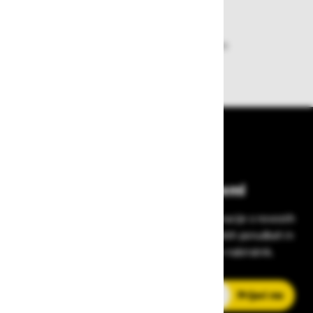
Dobava iz zaloge
Zagotavljamo vam hitro dobavo
izdelkov iz zaloge
Bodite vedno na tekočem!
Prijavite se na Zavas novice in prejmite informacije o novostih
v zaščitni opremi, varnostnih standardih, ugodnih ponudbah in
strokovnih nasvetih – neposredno v vaš e-nabiralnik.
E-poštni naslov
Prijavi me