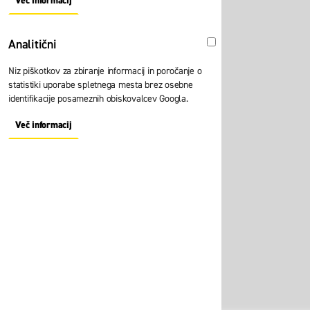
Več informacij
About "Oglaševalski" Cookie Group
Analitični
Analitični
Niz piškotkov za zbiranje informacij in poročanje o
statistiki uporabe spletnega mesta brez osebne
identifikacije posameznih obiskovalcev Googla.
Več informacij
About "Analitični" Cookie Group