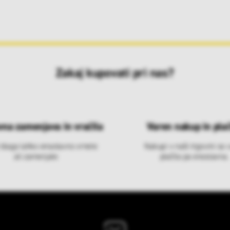
Zakaj kupovati pri nas?
vna zamenjava in vračila
Varen nakup in plač
 blago lahko ensotavno vrnete
Nakupi v naši trgovini so 
ali zamenjate
plačila pa enostavna.