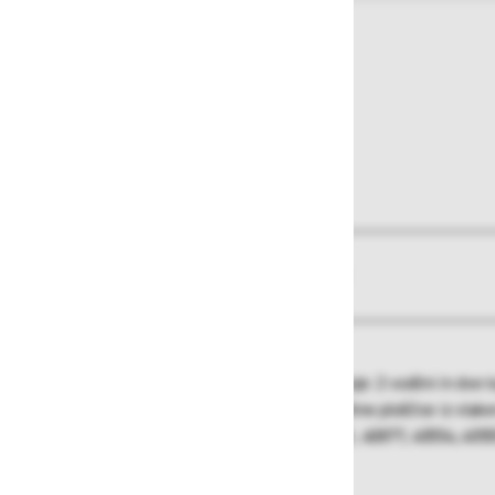
O izdelku
Več informacij
Aluminijasta šasija, nizka izvedba. Podvozje: 2 vodilni in dve
„ne puščajo sledi“, valjčno uležajeni, zaščitne ploščice iz vlak
Ustrezno za:
40701 - 40703, 40707, 40861, 40877, 40554, 405