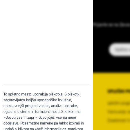
Prijavite se na Zava
E-poštni na
O PODJETJU
SPLOŠNI P
To spletno mesto uporablja piškotke. S piškotki
zagotavljamo boljšo uporabniško izkušnjo,
O podjetju
splošni pogo
enostavnejši pregled vsebin, analizo uporabe,
Kontaktni center podjetja
Varovanje o
oglasne sisteme in funkcionalnosti. S klikom na
»Dovoli vse in zapri« dovoljuješ vse namene
Center za varno delo na višini
Zasebnost in
obdelave. Posamezne namene pa lahko izbiraš in
Zaposlitev
urejaš s klikom na »Več informacij« oz. pomikom