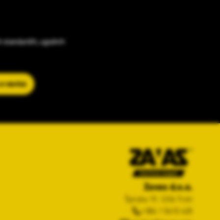
h standardih, ugodnih
 e-novice
Zavas d.o.o.
Špruha 19, 1236 Trzin
+386 1 5610 420