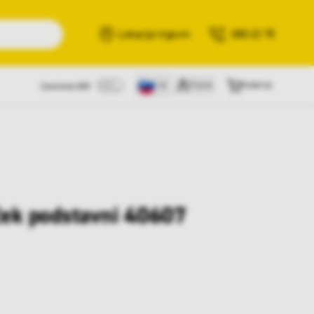
Išči
Lokacije trgovin
080 22 75
Prijava
Košarica
Cene brez DDV
ček podstavni 40607