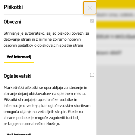
Preskoči na vsebino
Piškotki
Obvezni
Obvezni
Strinjanje je avtomatsko, saj so piškotki obvezni za
GLAVNI MENI
Vsi izdelki
IZDELKI V AKCIJI
Zad
delovanje strani in z njimi ne zbiramo nobenih
osebnih podatkov o obiskovalcih spletne strani
Domov
Podstavni voziček podstavni 40607
Nazaj
Več informacij
About "Obvezni" Cookie Group
Oglaševalski
Oglaševalski
Marketinški piškotki se uporabljajo za sledenje in
zbiranje dejanj obiskovalcev na spletnem mestu.
Piškotki shranjujejo uporabniške podatke in
informacije o vedenju, kar oglaševalskim storitvam
omogoča ciljanje na več ciljnih skupin. Glede na
zbrane podatke je mogoče zagotoviti tudi bolj
prilagojeno uporabniško izkušnjo.