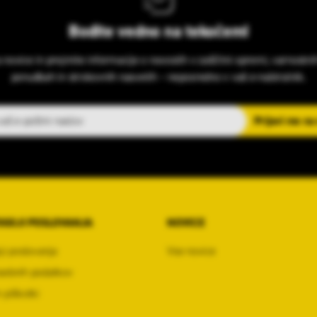
Bodite vedno na tekočem!
s novice in prejmite informacije o novostih v zaščitni opremi, varnostni
ponudbah in strokovnih nasvetih – neposredno v vaš e-nabiralnik.
slov
Prijavi me na
OGOJI POSLOVANJA
NOVICE
ji poslovanja
Vse novice
sebnih podatkov
 piškotki