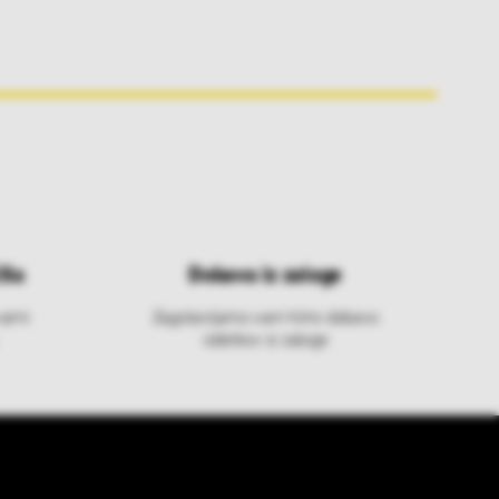
ila
Dobava iz zaloge
varni
Zagotavljamo vam hitro dobavo
izdelkov iz zaloge