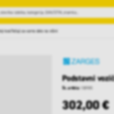
nji kosi
Tečaji za varno delo na višini
Podstavni vozi
Št. artikla:
108985
302,00 €