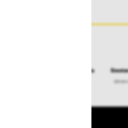
Dostava in prevzemna mesta
Enosta
Izberite način dostave ali
Izbrano
najbližje prevzemno mesto