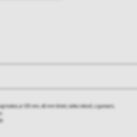
 togi kolesi, ø 125 mm, 40 mm široki, lahko tekoči, z gumami,
en
55