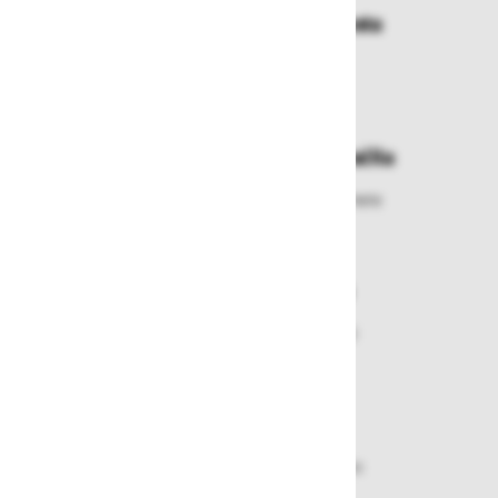
Dostava in prevzemna mesta
Izberite način dostave ali
najbližje prevzemno mesto
Enostavna zamenjava in vračila
Izbrano blago lahko ensotavno vrnete
ali zamenjate
Varen nakup in plačila
Nakupi v naši trgovini so varni
plačila pa enostavna.
Dobava iz zaloge
Zagotavljamo vam hitro dobavo
izdelkov iz zaloge