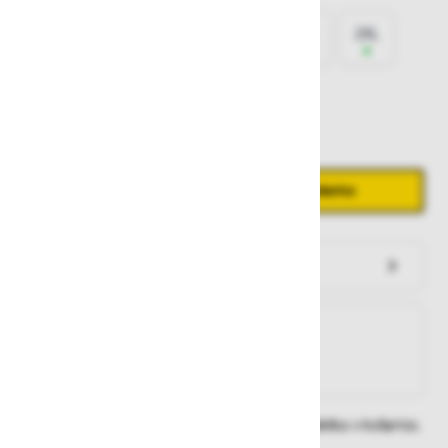
XS
S
M
L
XL
2XL
3XL
4XL
5XL
Količina
Zmanjšaj količino
Povečaj količino
−
+
Dodaj v košarico
Preveri zalogo po trgovinah
Na zalogi
Na zalogi v eni ali več trgovinah
Na zalogi pri proizvajalcu
Dobavne roke lahko preverite po dodajanju izdelka v košarico.