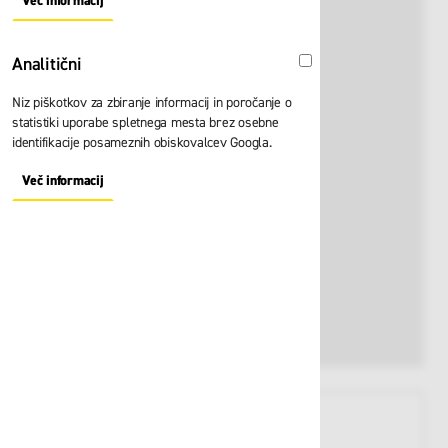
Več informacij
About "Oglaševalski" Cookie Group
Analitični
Analitični
Niz piškotkov za zbiranje informacij in poročanje o
statistiki uporabe spletnega mesta brez osebne
identifikacije posameznih obiskovalcev Googla.
Več informacij
About "Analitični" Cookie Group
View larger image
View larger image