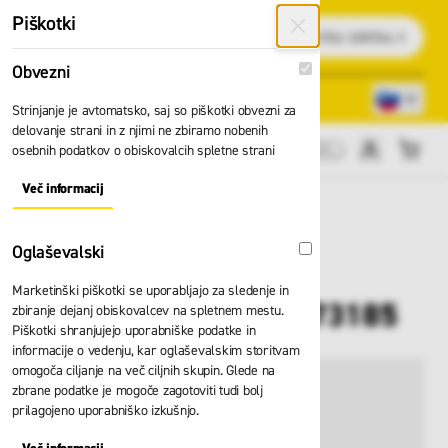
Preskoči na vsebino
Piškotki
Išči
Obvezni
Obvezni
Lokacije trgovin
080 22 75
Strinjanje je avtomatsko, saj so piškotki obvezni za
delovanje strani in z njimi ne zbiramo nobenih
osebnih podatkov o obiskovalcih spletne strani
Cene brez DDV
Več informacij
About "Obvezni" Cookie Group
Oglaševalski
Oglaševalski
Marketinški piškotki se uporabljajo za sledenje in
Podloga HH UC-ME 73185
zbiranje dejanj obiskovalcev na spletnem mestu.
Piškotki shranjujejo uporabniške podatke in
informacije o vedenju, kar oglaševalskim storitvam
omogoča ciljanje na več ciljnih skupin. Glede na
zbrane podatke je mogoče zagotoviti tudi bolj
prilagojeno uporabniško izkušnjo.