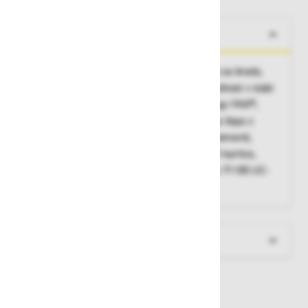
O izdelku
Prednje zapenjanje z zadrgo YKK® z zaščito za brado,
svetilne obrobe VizLite DT® (zagotavljajo vidnost v slabi
svetlobi in temi), odstranljiva rokava z zadrgo YKK®,
vrvica za prilagoditev obsega pasu, stranska žepa z
zadrgo YKK®, elastične manšete, odsevni elementi,
podaljšan hrbtni del, zanka za pripenjanje ID kartice,
možnost kombinacije z nepremočljivo jakno 71185 UC-
ME SHELL.
Več informacij