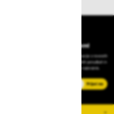
Bodite vedno na tekočem!
Prijavite se na Zavas novice in prejmite informacije o novostih
v zaščitni opremi, varnostnih standardih, ugodnih ponudbah in
strokovnih nasvetih – neposredno v vaš e-nabiralnik.
E-poštni naslov
Prijavi me
O PODJETJU