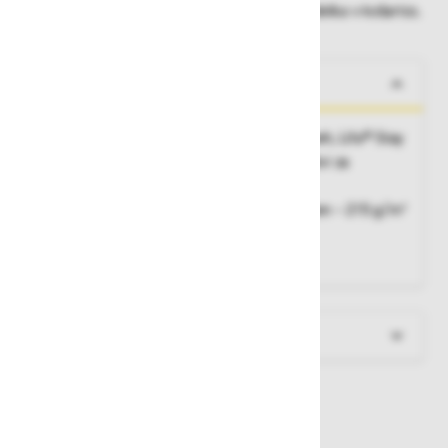
Dobavne roke lahko preverite po dodajanju izdelka v košarico.
O izdelku
Zasnovana za visoko aktivnost v hladnih dneh, Lifa® Stay
Warm Technology, odvajanje vlage, ploski šivi za
maksimalno udobje
Material:
57% volna Merino, 43% polipropilen – 215 g/m²
Velikosti:
univerzalna
Barva:
črna 990
Več informacij