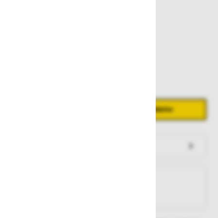
25,00 €
Zaloga
Količina
Zmanjšaj količino
Povečaj količino
−
+
Dodaj v košarico
Preveri zalogo po trgovinah
Na zalogi
Na zalogi v eni ali več trgovinah
Na zalogi pri proizvajalcu