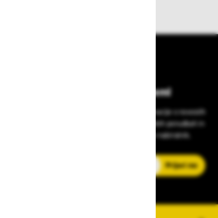
izdelkov iz zaloge
Bodite vedno na tekočem!
Prijavite se na Zavas novice in prejmite informacije o novostih
v zaščitni opremi, varnostnih standardih, ugodnih ponudbah in
strokovnih nasvetih – neposredno v vaš e-nabiralnik.
E-poštni naslov
Prijavi me