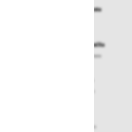
Dostava in prevzemna mesta
Izberite način dostave ali
najbližje prevzemno mesto
Enostavna zamenjava in vračila
Izbrano blago lahko ensotavno vrnete
ali zamenjate
Varen nakup in plačila
Nakupi v naši trgovini so varni
plačila pa enostavna.
Dobava iz zaloge
Zagotavljamo vam hitro dobavo