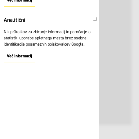
Več informacij
About "Oglaševalski" Cookie Group
Analitični
Analitični
Niz piškotkov za zbiranje informacij in poročanje o
statistiki uporabe spletnega mesta brez osebne
identifikacije posameznih obiskovalcev Googla.
Več informacij
About "Analitični" Cookie Group
Št. artikla:
123625