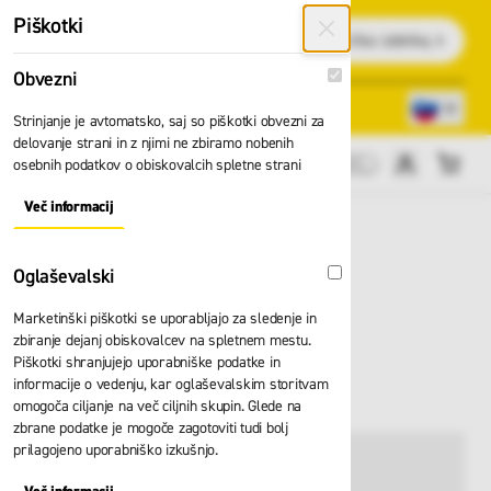
Preskoči na vsebino
Piškotki
Išči
Obvezni
Obvezni
Lokacije trgovin
080 22 75
Strinjanje je avtomatsko, saj so piškotki obvezni za
delovanje strani in z njimi ne zbiramo nobenih
osebnih podatkov o obiskovalcih spletne strani
Cene brez DDV
Več informacij
About "Obvezni" Cookie Group
Oglaševalski
Oglaševalski
Marketinški piškotki se uporabljajo za sledenje in
Podkapa HH merino
zbiranje dejanj obiskovalcev na spletnem mestu.
Piškotki shranjujejo uporabniške podatke in
79707
informacije o vedenju, kar oglaševalskim storitvam
omogoča ciljanje na več ciljnih skupin. Glede na
zbrane podatke je mogoče zagotoviti tudi bolj
prilagojeno uporabniško izkušnjo.