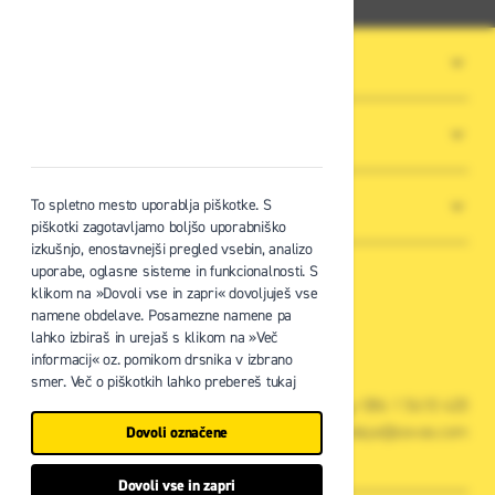
O PODJETJU
SPLOŠNI POGOJI POSLOVANJA
NOVICE
To spletno mesto uporablja piškotke. S
piškotki zagotavljamo boljšo uporabniško
izkušnjo, enostavnejši pregled vsebin, analizo
uporabe, oglasne sisteme in funkcionalnosti. S
klikom na »Dovoli vse in zapri« dovoljuješ vse
namene obdelave. Posamezne namene pa
lahko izbiraš in urejaš s klikom na »Več
Zavas d.o.o.
informacij« oz. pomikom drsnika v izbrano
Špruha 19, 1236 Trzin
smer. Več o piškotkih lahko prebereš tukaj
+386 1 5610 420
prodaja@zavas.com
Dovoli označene
Dovoli vse in zapri