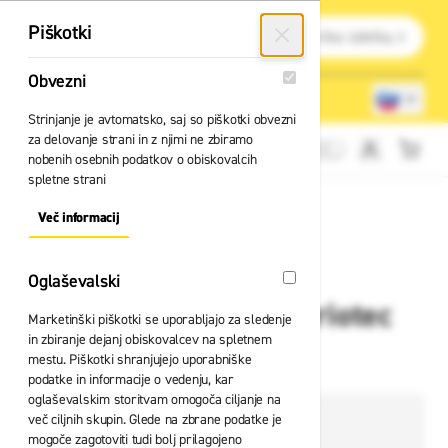
Preskoči na vsebino
Išči
Piškotki
Obvezni
Obvezni
Lokacije trgovin
080 22 75
Strinjanje je avtomatsko, saj so piškotki obvezni
za delovanje strani in z njimi ne zbiramo
Cene brez DDV
nobenih osebnih podatkov o obiskovalcih
spletne strani
Več informacij
About "Obvezni" Cookie Group
Oglaševalski
Oglaševalski
Podaljšek Zarges Variotec
Marketinški piškotki se uporabljajo za sledenje
in zbiranje dejanj obiskovalcev na spletnem
41 133
mestu. Piškotki shranjujejo uporabniške
podatke in informacije o vedenju, kar
oglaševalskim storitvam omogoča ciljanje na
več ciljnih skupin. Glede na zbrane podatke je
mogoče zagotoviti tudi bolj prilagojeno