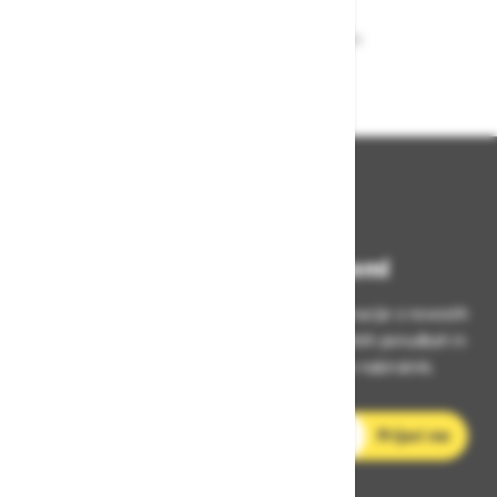
Zagotavljamo vam hitro dobavo
izdelkov iz zaloge
Bodite vedno na tekočem!
Prijavite se na Zavas novice in prejmite informacije o novostih
v zaščitni opremi, varnostnih standardih, ugodnih ponudbah in
strokovnih nasvetih – neposredno v vaš e-nabiralnik.
E-poštni naslov
Prijavi me