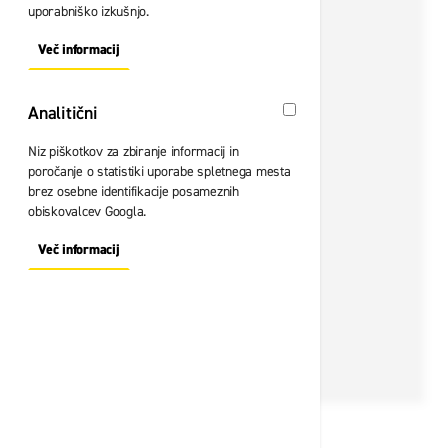
uporabniško izkušnjo.
Več informacij
About "Oglaševalski" Cookie Group
Analitični
Analitični
Niz piškotkov za zbiranje informacij in
poročanje o statistiki uporabe spletnega mesta
brez osebne identifikacije posameznih
obiskovalcev Googla.
Več informacij
About "Analitični" Cookie Group
Št. artikla:
115511