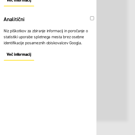
Več informacij
About "Oglaševalski" Cookie Group
Analitični
Analitični
Niz piškotkov za zbiranje informacij in poročanje o
statistiki uporabe spletnega mesta brez osebne
identifikacije posameznih obiskovalcev Googla.
Več informacij
About "Analitični" Cookie Group
Št. artikla:
108996