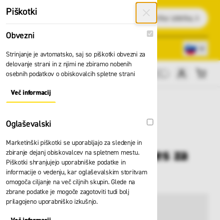
Preskoči na vsebino
Piškotki
Išči
Obvezni
Obvezni
Lokacije trgovin
080 22 75
Strinjanje je avtomatsko, saj so piškotki obvezni za
delovanje strani in z njimi ne zbiramo nobenih
osebnih podatkov o obiskovalcih spletne strani
Cene brez DDV
Več informacij
About "Obvezni" Cookie Group
Oglaševalski
Oglaševalski
Marketinški piškotki se uporabljajo za sledenje in
Penasta obloga Zarges za
zbiranje dejanj obiskovalcev na spletnem mestu.
Piškotki shranjujejo uporabniške podatke in
43883
informacije o vedenju, kar oglaševalskim storitvam
omogoča ciljanje na več ciljnih skupin. Glede na
zbrane podatke je mogoče zagotoviti tudi bolj
prilagojeno uporabniško izkušnjo.