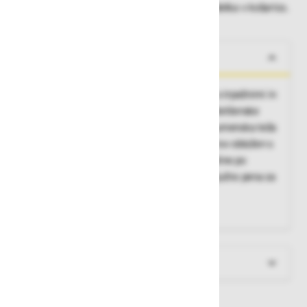
Dobavne roke lahko preverite po dodajanju izdelka v košarico.
O izdelku
Po naročilu dobavljamo zabojnike Eurobox s trpežnimi in
proti drgnjenju odpornimi prevlekami iz polietilenske
pene. Dno in stene iz Plastazote LD 45, (volumenska teža
45 kg/m3, debelina na stenah 11 mm), pokrov obložen s
poliuretansko peno. Drugi materiali in debeline po
naročilu. Iz Plastazote, debeline 11 mm, vključno pena za
pokrov. Profilna pena za pokrov.
Ustrezno za:
40710
Več informacij