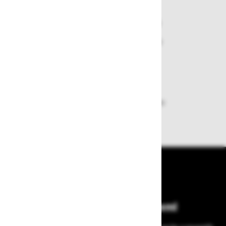
Varen nakup in plačila
Nakupi v naši trgovini so varni
plačila pa enostavna.
Dobava iz zaloge
Zagotavljamo vam hitro dobavo
izdelkov iz zaloge
Bodite vedno na tekočem!