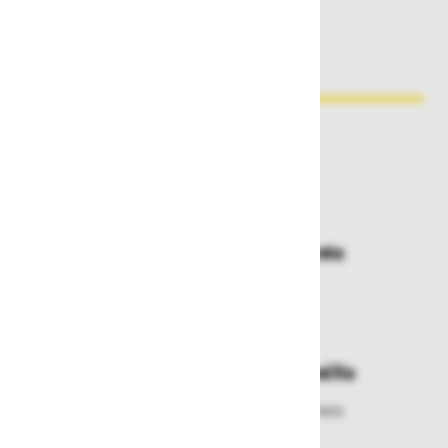
Zakaj kupovati pri nas?
Dostava in prevzemna mesta
Izberite način dostave ali
najbližje prevzemno mesto
Enostavna zamenjava in vračila
Izbrano blago lahko ensotavno vrnete
ali zamenjate