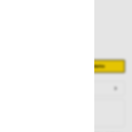
129,20 €
Zaloga
Količina
Zmanjšaj količino
Povečaj količino
−
+
Dodaj v košarico
Preveri zalogo po trgovinah
Na zalogi
Na zalogi v eni ali več trgovinah
Na zalogi pri proizvajalcu