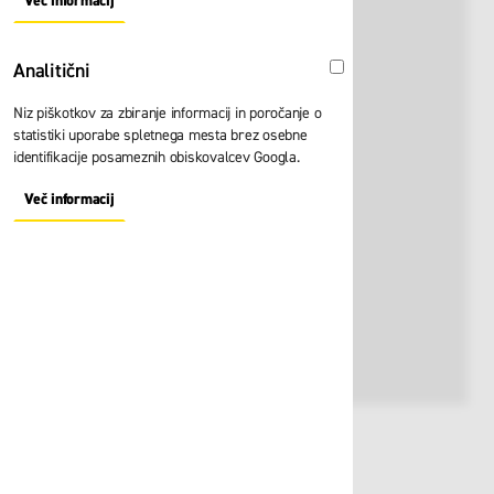
Več informacij
About "Oglaševalski" Cookie Group
Analitični
Analitični
Niz piškotkov za zbiranje informacij in poročanje o
statistiki uporabe spletnega mesta brez osebne
identifikacije posameznih obiskovalcev Googla.
Več informacij
About "Analitični" Cookie Group
Št. artikla:
120217