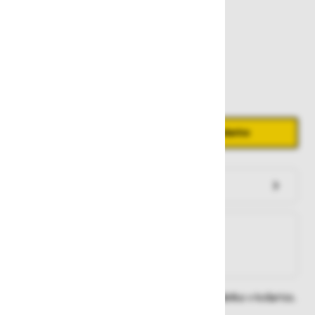
288,00 €
Zaloga
Količina
Zmanjšaj količino
Povečaj količino
−
+
Dodaj v košarico
Preveri zalogo po trgovinah
Na zalogi
Na zalogi v eni ali več trgovinah
Na zalogi pri proizvajalcu
Dobavne roke lahko preverite po dodajanju izdelka v košarico.