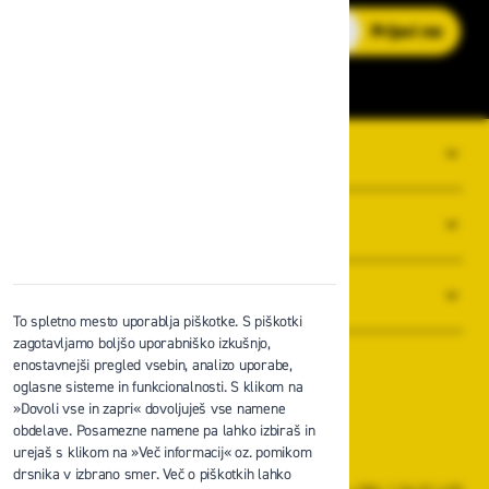
E-poštni naslov
Prijavi me
O PODJETJU
SPLOŠNI POGOJI POSLOVANJA
NOVICE
To spletno mesto uporablja piškotke. S piškotki
zagotavljamo boljšo uporabniško izkušnjo,
enostavnejši pregled vsebin, analizo uporabe,
oglasne sisteme in funkcionalnosti. S klikom na
»Dovoli vse in zapri« dovoljuješ vse namene
obdelave. Posamezne namene pa lahko izbiraš in
Zavas d.o.o.
urejaš s klikom na »Več informacij« oz. pomikom
Špruha 19, 1236 Trzin
drsnika v izbrano smer. Več o piškotkih lahko