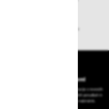
plačila pa enostavna.
Dobava iz zaloge
Zagotavljamo vam hitro dobavo
izdelkov iz zaloge
Bodite vedno na tekočem!
Prijavite se na Zavas novice in prejmite informacije o novostih
v zaščitni opremi, varnostnih standardih, ugodnih ponudbah in
strokovnih nasvetih – neposredno v vaš e-nabiralnik.