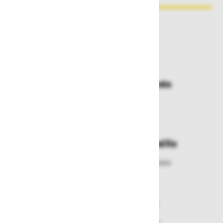
Zakaj kupovati pri nas?
Dostava in prevzemna mesta
Izberite način dostave ali
najbližje prevzemno mesto
Enostavna zamenjava in vračila
Izbrano blago lahko ensotavno vrnete
ali zamenjate
Varen nakup in plačila
Nakupi v naši trgovini so varni