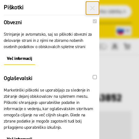
Preskoči na vsebino
Piškotki
Išči
Obvezni
Obvezni
Lokacije trgovin
080 22 75
Strinjanje je avtomatsko, saj so piškotki obvezni za
delovanje strani in z njimi ne zbiramo nobenih
osebnih podatkov o obiskovalcih spletne strani
Cene brez DDV
Več informacij
About "Obvezni" Cookie Group
Oglaševalski
Oglaševalski
Marketinški piškotki se uporabljajo za sledenje in
Pena Zarges pick L 43852
zbiranje dejanj obiskovalcev na spletnem mestu.
Piškotki shranjujejo uporabniške podatke in
informacije o vedenju, kar oglaševalskim storitvam
omogoča ciljanje na več ciljnih skupin. Glede na
zbrane podatke je mogoče zagotoviti tudi bolj
prilagojeno uporabniško izkušnjo.