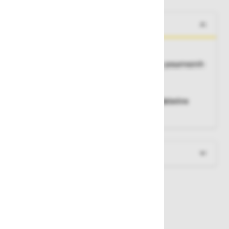
O izdelku
• Penasti vložki iz profilne PU pene
• Hitra in enostavna rešitev za shranjevanje posameznih
predmetov
• Prilagodljiva oblika
• Komplet vsebuje profilno peno za pokrov debeline
30mm in pena za dno debeline 10 mm
Več informacij