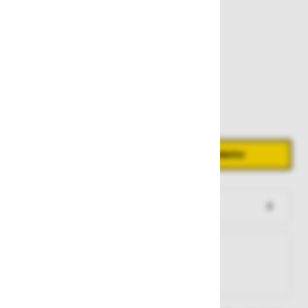
139,00 €
Zaloga
Količina
Zmanjšaj količino
Povečaj količino
−
+
Dodaj v košarico
Preveri zalogo po trgovinah
Na zalogi
Na zalogi v eni ali več trgovinah
Na zalogi pri proizvajalcu