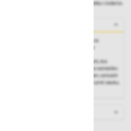
Dobavne roke lahko preverite po dodajanju izdelka v košarico.
O izdelku
Zgornji del varovalnega pasu, prednja točka za
pripenjanje, optimizirana oblika naramnic za
preprečevanje odrgnin v
vratu, možnost regulacije velikosti na ramenih, dva
vodoravna trakova na ramenskih trakovih za namestitev
sistema HOOK REST podpora, izjemno udoben, varovalni
karabin s trojnim zaklepanjem in varovalom proti zasuku,
nosilnost do 140 kg
Več informacij