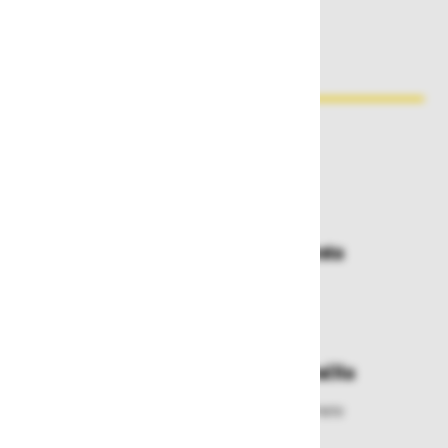
Zakaj kupovati pri nas?
Dostava in prevzemna mesta
Izberite način dostave ali
najbližje prevzemno mesto
Enostavna zamenjava in vračila
Izbrano blago lahko ensotavno vrnete
ali zamenjate