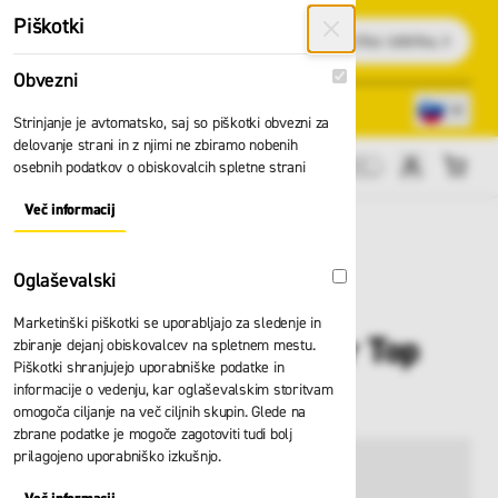
Preskoči na vsebino
Piškotki
Išči
Obvezni
Obvezni
Lokacije trgovin
080 22 75
Strinjanje je avtomatsko, saj so piškotki obvezni za
delovanje strani in z njimi ne zbiramo nobenih
osebnih podatkov o obiskovalcih spletne strani
Cene brez DDV
Več informacij
About "Obvezni" Cookie Group
Oglaševalski
Oglaševalski
Marketinški piškotki se uporabljajo za sledenje in
Pas Skylotec Xarrier Top
zbiranje dejanj obiskovalcev na spletnem mestu.
Piškotki shranjujejo uporabniške podatke in
Y G G-1175
informacije o vedenju, kar oglaševalskim storitvam
omogoča ciljanje na več ciljnih skupin. Glede na
zbrane podatke je mogoče zagotoviti tudi bolj
prilagojeno uporabniško izkušnjo.