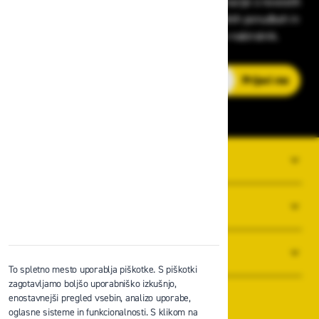
Prijavite se na Zavas novice in prejmite informacije o novostih
v zaščitni opremi, varnostnih standardih, ugodnih ponudbah in
strokovnih nasvetih – neposredno v vaš e-nabiralnik.
E-poštni naslov
Prijavi me
O PODJETJU
SPLOŠNI POGOJI POSLOVANJA
NOVICE
To spletno mesto uporablja piškotke. S piškotki
zagotavljamo boljšo uporabniško izkušnjo,
enostavnejši pregled vsebin, analizo uporabe,
oglasne sisteme in funkcionalnosti. S klikom na