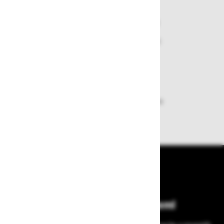
Varen nakup in plačila
Nakupi v naši trgovini so varni
plačila pa enostavna.
Dobava iz zaloge
Zagotavljamo vam hitro dobavo
izdelkov iz zaloge
Bodite vedno na tekočem!