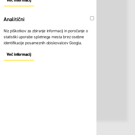
Več informacij
About "Oglaševalski" Cookie Group
Analitični
Analitični
Niz piškotkov za zbiranje informacij in poročanje o
statistiki uporabe spletnega mesta brez osebne
identifikacije posameznih obiskovalcev Googla.
Več informacij
About "Analitični" Cookie Group
Št. artikla:
129494