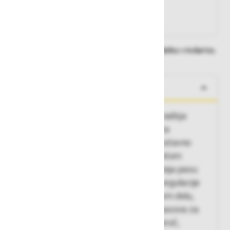
Na zalogi
Na zalogi v eni ali več trgovinah
Na zalogi pri proizvajalcu
Dobavne roke lahko preverite po dodajanju izdelka v košarico.
O izdelku
Varovalno-pozicijski pas, prednja in zadnja
točka za pripenjanje, stranski točki za
pozicioniranje, sponke za hitro in enostavno
zapenjanje s prilagoditvenim elementom
Oktalock, ki regulira morebitna rahljanja pasu
med gibanjem, oblazinjen, možnost regulacije
velikosti na ramenih, stegnih in prsnem delu,
medsebojno povezana stegenska pasova za
večjo varnost, hrbtni in prsni alu D-obroč,