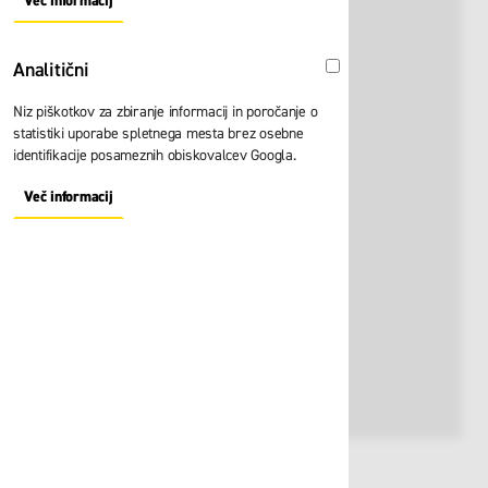
Več informacij
About "Oglaševalski" Cookie Group
Analitični
Analitični
Niz piškotkov za zbiranje informacij in poročanje o
statistiki uporabe spletnega mesta brez osebne
identifikacije posameznih obiskovalcev Googla.
Več informacij
About "Analitični" Cookie Group
Št. artikla:
119667