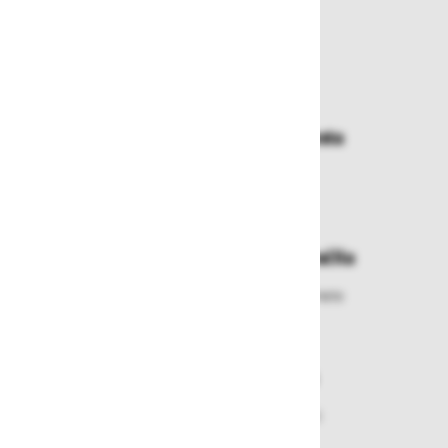
Zakaj kupovati pri nas?
Dostava in prevzemna mesta
Izberite način dostave ali
najbližje prevzemno mesto
Enostavna zamenjava in vračila
Izbrano blago lahko ensotavno vrnete
ali zamenjate
Varen nakup in plačila
Nakupi v naši trgovini so varni
plačila pa enostavna.