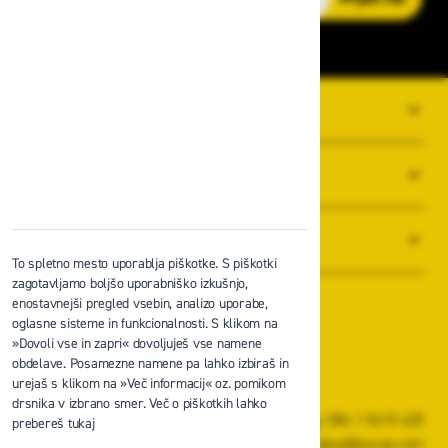
O PODJETJU
SPLOŠNI POGOJI POSLOVANJA
NOVICE
To spletno mesto uporablja piškotke. S piškotki
zagotavljamo boljšo uporabniško izkušnjo,
enostavnejši pregled vsebin, analizo uporabe,
oglasne sisteme in funkcionalnosti. S klikom na
»Dovoli vse in zapri« dovoljuješ vse namene
obdelave. Posamezne namene pa lahko izbiraš in
Zavas d.o.o.
urejaš s klikom na »Več informacij« oz. pomikom
Špruha 19, 1236 Trzin
drsnika v izbrano smer. Več o piškotkih lahko
+386 1 5610 420
prebereš tukaj
prodaja@zavas.com