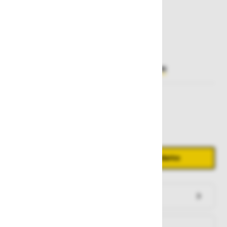
262,00 €
Želite sočasno naročiti več izdelkov?
Hiter vnos
Izberite
velikost
M/XXL
XS/M
XXL/5XL
Količina
Zmanjšaj količino
Povečaj količino
−
+
Dodaj v košarico
Preveri zalogo po trgovinah