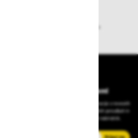
Dobava iz zaloge
Zagotavljamo vam hitro dobavo
izdelkov iz zaloge
Bodite vedno na tekočem!
Prijavite se na Zavas novice in prejmite informacije o novostih
v zaščitni opremi, varnostnih standardih, ugodnih ponudbah in
strokovnih nasvetih – neposredno v vaš e-nabiralnik.
E-poštni naslov
Prijavi me