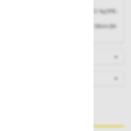
indikator padca, nosilnost do 140 kg
Teža:
1,9 kg (XS-M), 2,0 kg (M-XXL), 2,1 kg (XXL-
5XL)
Obseg pasu:
75-125cm (XS-M), 80-130cm (M-
XXL), 90-140cm (XXL-5XL)
Več informacij
Dokumenti za prenos