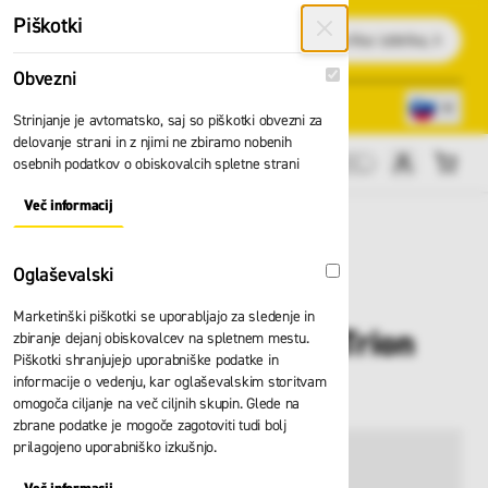
Preskoči na vsebino
Piškotki
Išči
Obvezni
Obvezni
Lokacije trgovin
080 22 75
Strinjanje je avtomatsko, saj so piškotki obvezni za
delovanje strani in z njimi ne zbiramo nobenih
osebnih podatkov o obiskovalcih spletne strani
Cene brez DDV
Več informacij
About "Obvezni" Cookie Group
Oglaševalski
Oglaševalski
Marketinški piškotki se uporabljajo za sledenje in
Pas Skylotec Ignite Trion
zbiranje dejanj obiskovalcev na spletnem mestu.
Piškotki shranjujejo uporabniške podatke in
G-1131-M
informacije o vedenju, kar oglaševalskim storitvam
omogoča ciljanje na več ciljnih skupin. Glede na
zbrane podatke je mogoče zagotoviti tudi bolj
prilagojeno uporabniško izkušnjo.