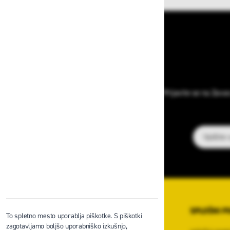
Prijavite se na Zava
E-poštni na
O PODJETJU
SPLOŠNI P
To spletno mesto uporablja piškotke. S piškotki
zagotavljamo boljšo uporabniško izkušnjo,