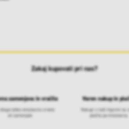
Zakaj kupovati pri nas?
vna zamenjava in vračila
Varen nakup in plač
 blago lahko ensotavno vrnete
Nakupi v naši trgovini so 
ali zamenjate
plačila pa enostavna.