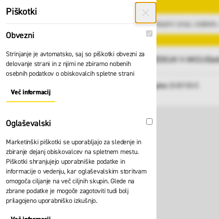
Preskoči na vsebino
Piškotki
Obvezni
Obvezni
Strinjanje je avtomatsko, saj so piškotki obvezni za
GLAVNI MENI
Vsi izdelki
IZDELKI V AKCIJI
Zad
delovanje strani in z njimi ne zbiramo nobenih
osebnih podatkov o obiskovalcih spletne strani
Domov
Pas Skylotec ARG Ergotec G-0110-C
Nazaj
Več informacij
About "Obvezni" Cookie Group
Oglaševalski
Oglaševalski
Marketinški piškotki se uporabljajo za sledenje in
zbiranje dejanj obiskovalcev na spletnem mestu.
Piškotki shranjujejo uporabniške podatke in
informacije o vedenju, kar oglaševalskim storitvam
omogoča ciljanje na več ciljnih skupin. Glede na
zbrane podatke je mogoče zagotoviti tudi bolj
prilagojeno uporabniško izkušnjo.