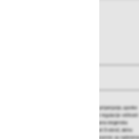
O izdelku
Več informacij
Varovalni pas, prednja in zadnja točka za pripenjanje, sponke
za hitro in enostavno zapenjanje, možnost regulacije velikosti
na ramenih in stegnih, medsebojno povezana stegenska
pasova za večjo varnost, hrbtni aluminijasti D-obroč, delno
elastičen za večje udobje, elastičen del naramnic za razbrem