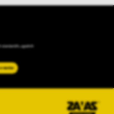
h standardih, ugodnih
 e-novice