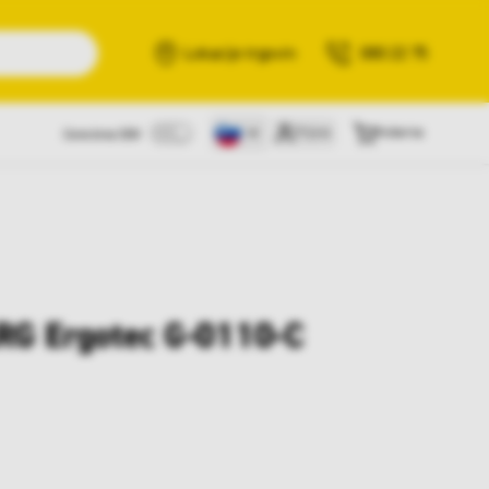
Išči
Lokacije trgovin
080 22 75
Prijava
Košarica
Cene brez DDV
ARG Ergotec G-0110-C