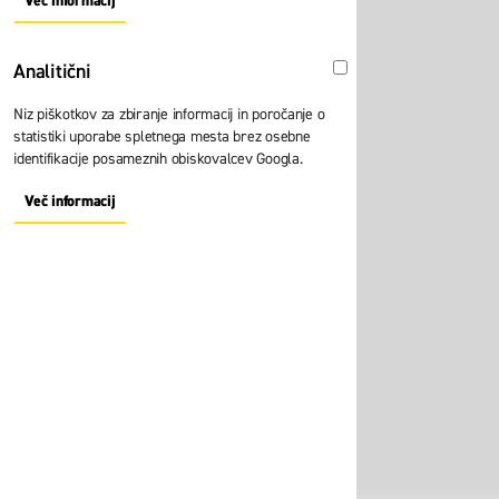
Več informacij
About "Oglaševalski" Cookie Group
Analitični
Analitični
Niz piškotkov za zbiranje informacij in poročanje o
statistiki uporabe spletnega mesta brez osebne
identifikacije posameznih obiskovalcev Googla.
Več informacij
About "Analitični" Cookie Group