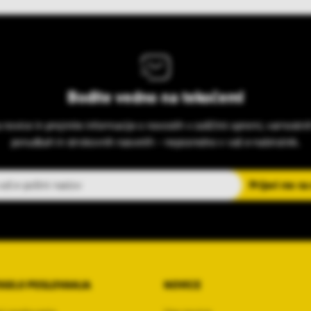
Bodite vedno na tekočem!
s novice in prejmite informacije o novostih v zaščitni opremi, varnostni
ponudbah in strokovnih nasvetih – neposredno v vaš e-nabiralnik.
slov
Prijavi me na
OGOJI POSLOVANJA
NOVICE