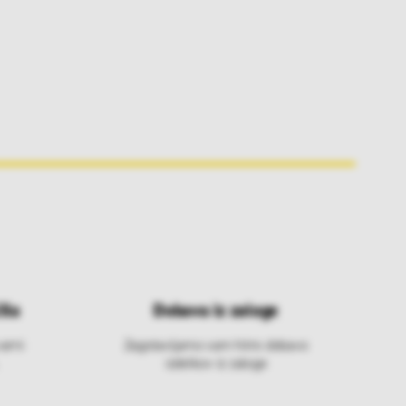
ila
Dobava iz zaloge
varni
Zagotavljamo vam hitro dobavo
izdelkov iz zaloge