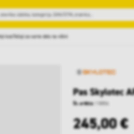
nji kosi
Tečaji za varno delo na višini
Pas Skylotec 
Št. artikla:
118856
245,00 €