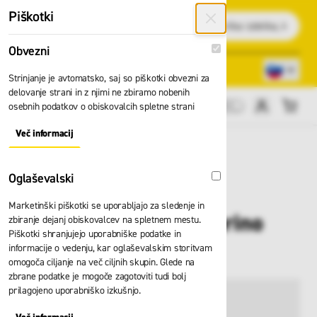
Preskoči na vsebino
Piškotki
Išči
Obvezni
Obvezni
Lokacije trgovin
080 22 75
Strinjanje je avtomatsko, saj so piškotki obvezni za
delovanje strani in z njimi ne zbiramo nobenih
osebnih podatkov o obiskovalcih spletne strani
Cene brez DDV
Več informacij
About "Obvezni" Cookie Group
Oglaševalski
Oglaševalski
Marketinški piškotki se uporabljajo za sledenje in
Ovratnik HH Lifa merino
zbiranje dejanj obiskovalcev na spletnem mestu.
Piškotki shranjujejo uporabniške podatke in
79706
informacije o vedenju, kar oglaševalskim storitvam
omogoča ciljanje na več ciljnih skupin. Glede na
zbrane podatke je mogoče zagotoviti tudi bolj
prilagojeno uporabniško izkušnjo.