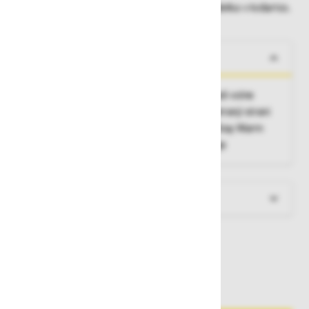
Dobavne roke lahko preverite po dodajanju izdelka v košarico.
O izdelku
Grelec vratu zagotavlja odlično toploto zaradi volne
Merino na zunanji strani, vlakna Lifa® na notranji strani
odvajajo znoj in vlago stran od kože, Lifa® Stay Warm
Technology, ploski šivi za maksimalno udobje
Več informacij