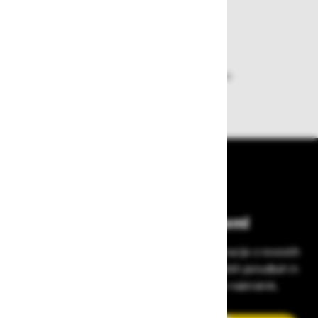
plačila pa enostavna.
Dobava iz zaloge
Zagotavljamo vam hitro dobavo
izdelkov iz zaloge
Bodite vedno na tekočem!
Prijavite se na Zavas novice in prejmite informacije o novostih
v zaščitni opremi, varnostnih standardih, ugodnih ponudbah in
strokovnih nasvetih – neposredno v vaš e-nabiralnik.