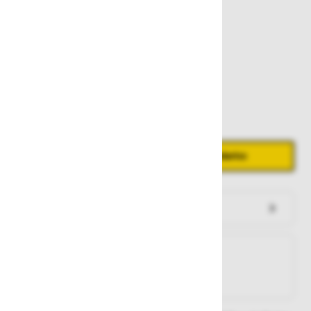
24,00 €
Zaloga
Količina
Zmanjšaj količino
Povečaj količino
−
+
Dodaj v košarico
Preveri zalogo po trgovinah
Na zalogi
Na zalogi v eni ali več trgovinah
Na zalogi pri proizvajalcu