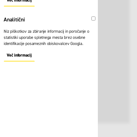
Več informacij
About "Oglaševalski" Cookie Group
Analitični
Analitični
Niz piškotkov za zbiranje informacij in poročanje o
statistiki uporabe spletnega mesta brez osebne
identifikacije posameznih obiskovalcev Googla.
Več informacij
About "Analitični" Cookie Group
Št. artikla:
124230