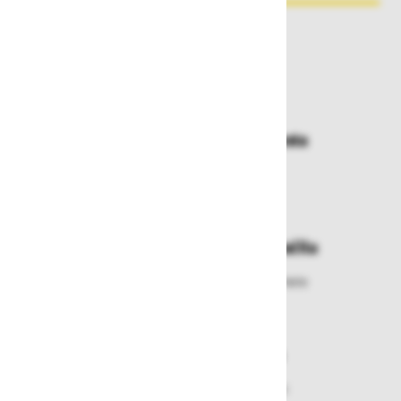
Zakaj kupovati pri nas?
Dostava in prevzemna mesta
Izberite način dostave ali
najbližje prevzemno mesto
Enostavna zamenjava in vračila
Izbrano blago lahko ensotavno vrnete
ali zamenjate
Varen nakup in plačila
Nakupi v naši trgovini so varni