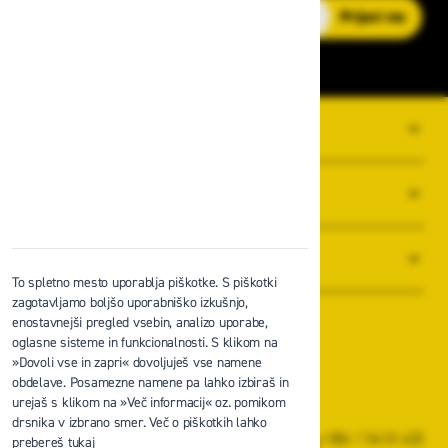
E-poštni naslov
Prijavi me
O PODJETJU
SPLOŠNI POGOJI POSLOVANJA
NOVICE
To spletno mesto uporablja piškotke. S piškotki
zagotavljamo boljšo uporabniško izkušnjo,
enostavnejši pregled vsebin, analizo uporabe,
oglasne sisteme in funkcionalnosti. S klikom na
»Dovoli vse in zapri« dovoljuješ vse namene
obdelave. Posamezne namene pa lahko izbiraš in
Zavas d.o.o.
urejaš s klikom na »Več informacij« oz. pomikom
Špruha 19, 1236 Trzin
drsnika v izbrano smer. Več o piškotkih lahko
+386 1 5610 420
prebereš tukaj