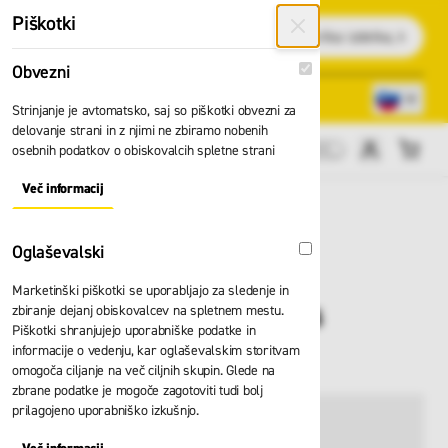
Preskoči na vsebino
Piškotki
Išči
Obvezni
Obvezni
Lokacije trgovin
080 22 75
Strinjanje je avtomatsko, saj so piškotki obvezni za
delovanje strani in z njimi ne zbiramo nobenih
osebnih podatkov o obiskovalcih spletne strani
Cene brez DDV
Več informacij
About "Obvezni" Cookie Group
Oglaševalski
Oglaševalski
Marketinški piškotki se uporabljajo za sledenje in
Opornik zidni Zarges
zbiranje dejanj obiskovalcev na spletnem mestu.
Piškotki shranjujejo uporabniške podatke in
40250
informacije o vedenju, kar oglaševalskim storitvam
omogoča ciljanje na več ciljnih skupin. Glede na
zbrane podatke je mogoče zagotoviti tudi bolj
prilagojeno uporabniško izkušnjo.