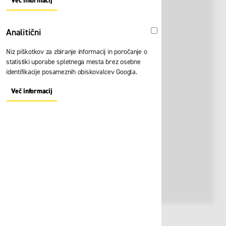
Več informacij
About "Oglaševalski" Cookie Group
Analitični
Analitični
Niz piškotkov za zbiranje informacij in poročanje o
statistiki uporabe spletnega mesta brez osebne
identifikacije posameznih obiskovalcev Googla.
Več informacij
About "Analitični" Cookie Group
Št. artikla:
126907