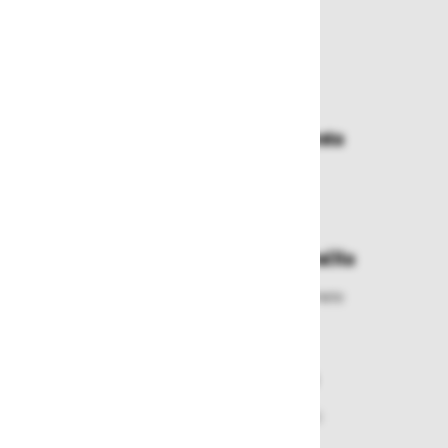
Zakaj kupovati pri nas?
Dostava in prevzemna mesta
Izberite način dostave ali
najbližje prevzemno mesto
Enostavna zamenjava in vračila
Izbrano blago lahko ensotavno vrnete
ali zamenjate
Varen nakup in plačila
Nakupi v naši trgovini so varni
plačila pa enostavna.