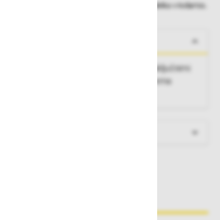
Dobavne roke lahko preverite po dodajanju izdelka v košarico.
O izdelku
Opornik z nedrsečimi in stabilnimi zaključnimi
kapicami. Na lestev se privijači z dvema
nosilcema.
Več informacij