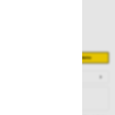
116,60 €
Zaloga
Količina
Zmanjšaj količino
Povečaj količino
−
+
Dodaj v košarico
Preveri zalogo po trgovinah
Na zalogi
Na zalogi v eni ali več trgovinah
Na zalogi pri proizvajalcu