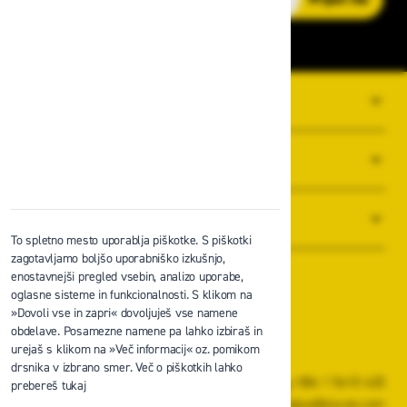
O PODJETJU
SPLOŠNI POGOJI POSLOVANJA
NOVICE
To spletno mesto uporablja piškotke. S piškotki
zagotavljamo boljšo uporabniško izkušnjo,
enostavnejši pregled vsebin, analizo uporabe,
oglasne sisteme in funkcionalnosti. S klikom na
»Dovoli vse in zapri« dovoljuješ vse namene
obdelave. Posamezne namene pa lahko izbiraš in
Zavas d.o.o.
urejaš s klikom na »Več informacij« oz. pomikom
Špruha 19, 1236 Trzin
drsnika v izbrano smer. Več o piškotkih lahko
+386 1 5610 420
prebereš tukaj
prodaja@zavas.com