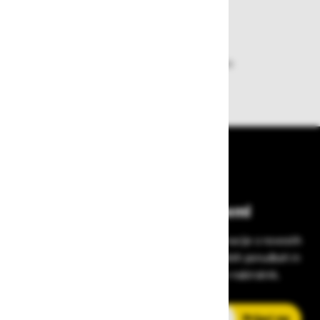
Dobava iz zaloge
Zagotavljamo vam hitro dobavo
izdelkov iz zaloge
Bodite vedno na tekočem!
Prijavite se na Zavas novice in prejmite informacije o novostih
v zaščitni opremi, varnostnih standardih, ugodnih ponudbah in
strokovnih nasvetih – neposredno v vaš e-nabiralnik.
E-poštni naslov
Prijavi me